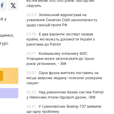
кістки віком 500 000 років: про що він
свідчить
23:53
Зеленський відреагував на
ий у
ухвалення Сенатом США законопроєкту
щодо санкцій проти РФ
-
23:19
Є два варіанти: експерт назвав
Ющенко,
країни, які можуть допомогти Україні з
урі.
ракетами до Patriot
23:17
Колишньому очільнику МЗС
Угорщини може загрожувати до трьох
років ув'язнення, - ЗМІ
23:07
Одна фраза миттєво поставить на
місце зверхню людину: психолог розкрила
секрет
22:33
Над ремонтною базою систем Patriot
у Німеччині літали підозрілі дрони, -ЗМІ
22:31
У сумнозвісних Boeing-737 виявили
ще одну проблему