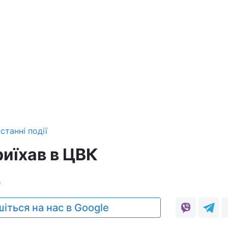
станні події
иїхав в ЦВК
0
іться на нас в Google