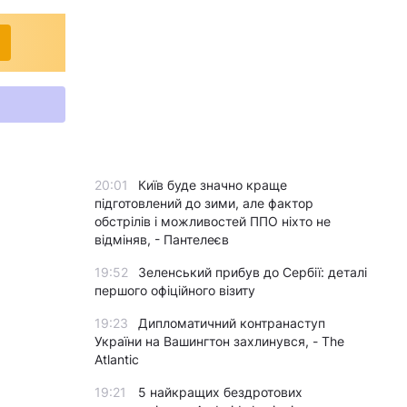
20:01
Київ буде значно краще
підготовлений до зими, але фактор
обстрілів і можливостей ППО ніхто не
відміняв, - Пантелеєв
19:52
Зеленський прибув до Сербії: деталі
першого офіційного візиту
19:23
Дипломатичний контранаступ
України на Вашингтон захлинувся, - The
Atlantic
19:21
5 найкращих бездротових