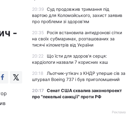
20:39
Суд продовжив тримання під
вартою для Коломойського, захист заявив
про проблеми зі здоров'ям
ич -
20:35
Росія встановила антидронові сітки
на своїх субмаринах, розташованих за
тисячі кілометрів від України
20:22
Що їсти для здоров’я серця:
кардіологи назвали 7 корисних каш
20:18
Льотчик-утікач з КНДР уперше сів за
штурвал Boeing 737 і був приголомшений
20:17
Сенат США схвалив законопроект
тор
про "пекельні санкції" проти РФ
вив
Реклама