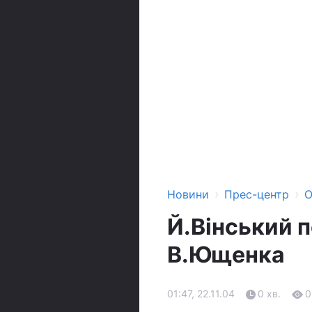
›
›
Новини
Прес-центр
О
Й.Вінський 
В.Ющенка
01:47, 22.11.04
0 хв.
0