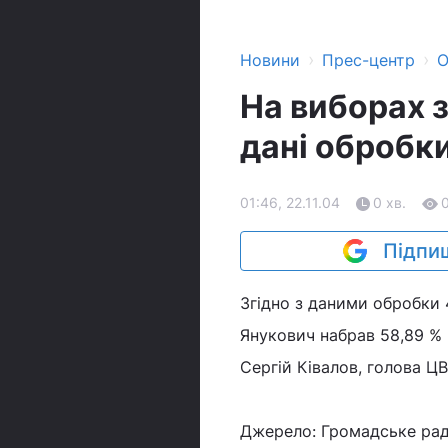
›
›
Новини
Прес-центр
О
На виборах 
дані обробк
01:46, 22.11.04
0 хв.
Підпиш
Згідно з даними обробки 
Янукович набрав 58,89 % 
Сергій Ківалов, голова ЦВ
Джерело: Громадське рад