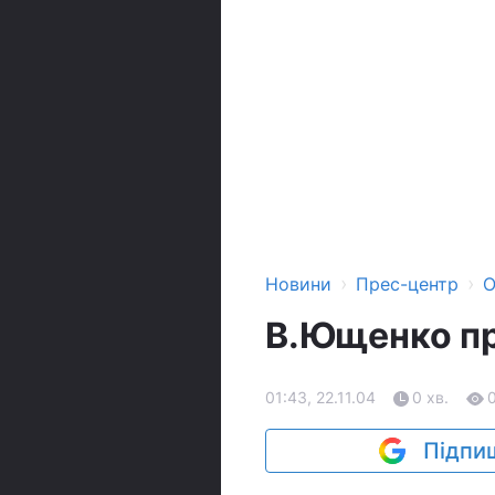
›
›
Новини
Прес-центр
О
В.Ющенко пр
01:43, 22.11.04
0 хв.
Підпиш