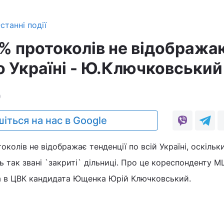
станні події
% протоколів не відобража
о Україні - Ю.Ключковський
0
іться на нас в Google
околів не відображає тенденції по всій Україні, оскільк
 так звані `закриті` дільниці. Про це кореспонденту М
а в ЦВК кандидата Ющенка Юрій Ключковський.