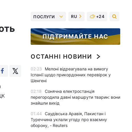
RU
+24
ПОСЛУГИ
ють
ПІДТРИМАЙТЕ НАС
ОСТАННІ НОВИНИ
02:23
Мелоні відреагувала на вимогу
Іспанії щодо прикордонних перевірок у
Шенгені
и
02:18
Сонячна електростанція
ЦК
перегородила давні маршрути тварин: вони
знайшли вихід
01:44
Саудівська Аравія, Пакистан і
Туреччина уклали угоду про взаємну
оборону, - Reuters