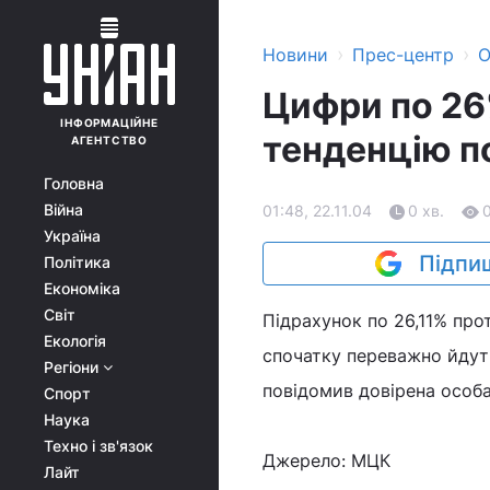
›
›
Новини
Прес-центр
О
Цифри по 26
ІНФОРМАЦІЙНЕ
тенденцію п
АГЕНТСТВО
Головна
Війна
01:48, 22.11.04
0 хв.
Україна
Підпиш
Політика
Економіка
Світ
Підрахунок по 26,11% прот
Екологія
спочатку переважно йдуть
Регіони
повідомив довірена особ
Спорт
Наука
Техно і зв'язок
Джерело: МЦК
Лайт