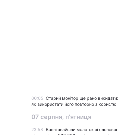
00:05
Старий монітор ще рано викидати:
як використати його повторно з користю
07 серпня, п'ятниця
23:58
Вчені знайшли молоток зі слонової