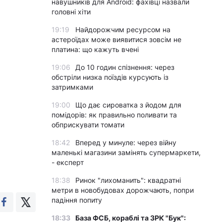
навушників для Android: фахівці назвали
головні хіти
19:19
Найдорожчим ресурсом на
астероїдах може виявитися зовсім не
платина: що кажуть вчені
19:06
До 10 годин спізнення: через
обстріли низка поїздів курсують із
затримками
19:00
Що дає сироватка з йодом для
помідорів: як правильно поливати та
обприскувати томати
18:42
Вперед у минуле: через війну
маленькі магазини замінять супермаркети,
- експерт
18:38
Ринок "лихоманить": квадратні
метри в новобудовах дорожчають, попри
падіння попиту
18:33
База ФСБ, кораблі та ЗРК "Бук":