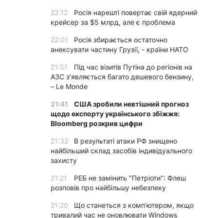
22:12
Росія нарешті повертає свій ядерний
крейсер за $5 млрд, але є проблема
22:01
Росія збирається остаточно
анексувати частину Грузії, - країни НАТО
21:51
Під час візитів Путіна до регіонів на
АЗС з’являється багато дешевого бензину,
– Le Monde
21:41
США зробили невтішний прогноз
щодо експорту українського збіжжя:
Bloomberg розкрив цифри
21:32
В результаті атаки РФ знищено
найбільший склад засобів індивідуального
захисту
21:21
РЕБ не замінить "Петріоти": Флеш
розповів про найбільшу небезпеку
21:20
Що станеться з комп’ютером, якщо
тривалий час не оновлювати Windows