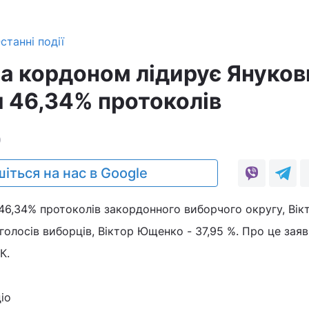
станні події
за кордоном лідирує Януков
и 46,34% протоколів
0
іться на нас в Google
46,34% протоколів закордонного виборчого округу, Вік
голосів виборців, Віктор Ющенко - 37,95 %. Про це зая
К.
іо