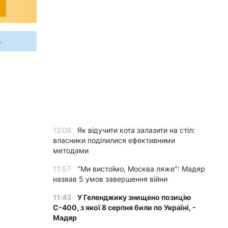
s
12:08
Як відучити кота залазити на стіл:
власники поділилися ефективними
методами
11:57
"Ми вистоїмо, Москва ляже": Мадяр
назвав 5 умов завершення війни
11:43
У Геленджику знищено позицію
С-400, з якої 8 серпня били по Україні, -
Мадяр