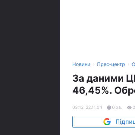
›
›
Новини
Прес-центр
О
За даними Ц
46,45%. Обр
03:12, 22.11.04
0 хв.
Підпиш