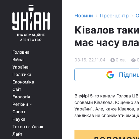
›
›
Новини
Прес-центр
О
Ківалов таки
ІНФОРМАЦІЙНЕ
має часу вл
АГЕНТСТВО
Головна
Війна
03:16, 22.11.04
0 хв.
Україна
Підпиш
Політика
Економіка
Світ
В ефірі 5-го каналу Голова Ц
Екологія
словами Ківалова, Ющенко зап
Регіони
України`. Але, каже Ківалов, 
Спорт
закликав не сприймати емоцій
Наука
Техно і зв'язок
Лайт