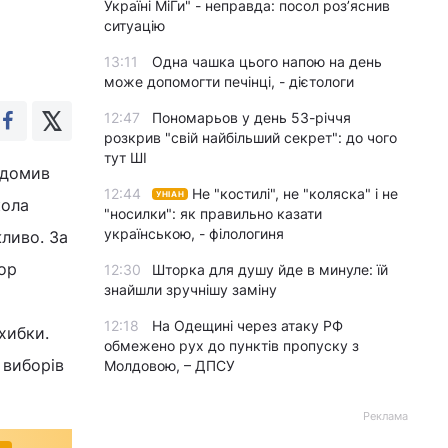
Україні МіГи" - неправда: посол роз’яснив
ситуацію
13:11
Одна чашка цього напою на день
може допомогти печінці, - дієтологи
12:47
Пономарьов у день 53-річчя
розкрив "свій найбільший секрет": до чого
тут ШІ
ідомив
12:44
Не "костилі", не "коляска" і не
УНІАН
кола
"носилки": як правильно казати
українською, - філологиня
ливо. За
ор
12:30
Шторка для душу йде в минуле: їй
знайшли зручнішу заміну
12:18
На Одещині через атаку РФ
хибки.
обмежено рух до пунктів пропуску з
 виборів
Молдовою, – ДПСУ
Реклама