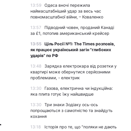
13:59
Одеса вночі пережила
наймасштабніший удар за весь час
повномасштабної війни, – Коваленко
13:57
Підводний човен, проданий Канаді
за £1, потопив американський крейсер
13:55
Ціль Росії №1: The Times розповів,
як працює український загін "глибоких
ударів" по РФ
13:48
Зарядка електрокара від розетки у
квартирі може обернутися серйозними
проблемами, - електрик
13:30
Газова, електрична чи індукційна:
яка плита готує їжу найшвидше
13:30
Три знаки Зодіаку ось-ось
попрощаються з самотністю та знайдуть
кохання
-
13:18
Історія про те, що "поляки не дають