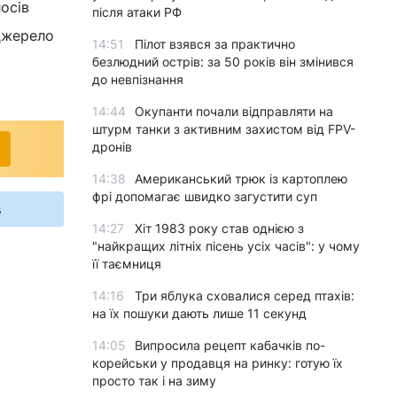
осів
після атаки РФ
 джерело
14:51
Пілот взявся за практично
безлюдний острів: за 50 років він змінився
до невпізнання
14:44
Окупанти почали відправляти на
штурм танки з активним захистом від FPV-
дронів
14:38
Американський трюк із картоплею
фрі допомагає швидко загустити суп
s
14:27
Хіт 1983 року став однією з
"найкращих літніх пісень усіх часів": у чому
її таємниця
14:16
Три яблука сховалися серед птахів:
на їх пошуки дають лише 11 секунд
14:05
Випросила рецепт кабачків по-
корейськи у продавця на ринку: готую їх
просто так і на зиму