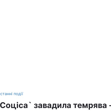
станні події
`Соціса` завадила темрява 