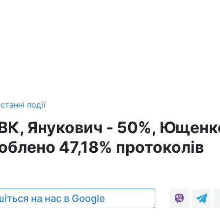
станні події
ВК, Янукович - 50%, Ющенк
облено 47,18% протоколів
0
іться на нас в Google