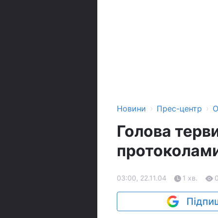
›
›
Новини
Прес-центр
О
Голова терв
протоколами
03:00, 22.11.04
1 хв.
Підпиш