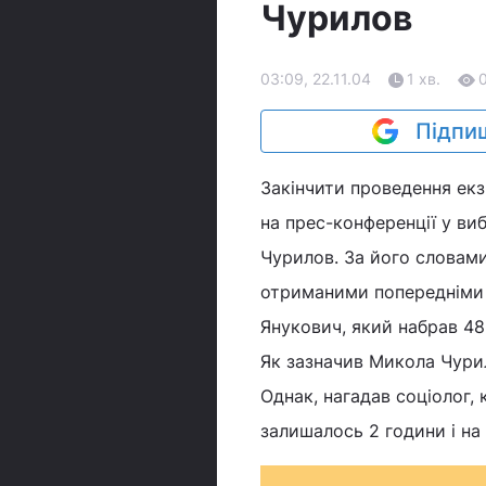
Чурилов
03:09, 22.11.04
1 хв.
Підпиш
Закінчити проведення ек
на прес-конференції у в
Чурилов. За його словами
отриманими попередніми 
Янукович, який набрав 48,
Як зазначив Микола Чурил
Однак, нагадав соціолог,
залишалось 2 години і на