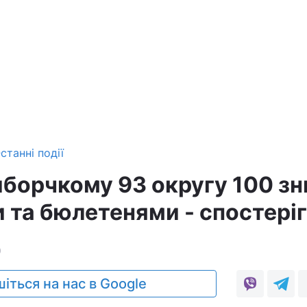
станні події
иборчкому 93 округу 100 зн
 та бюлетенями - спостеріг
0
іться на нас в Google