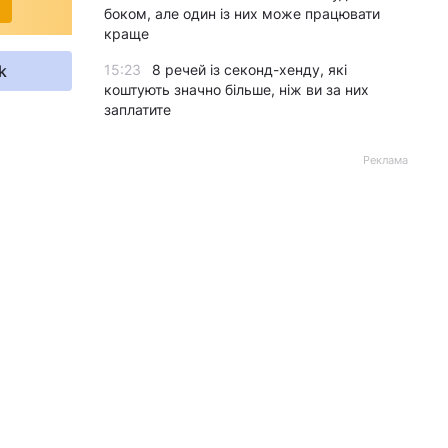
боком, але один із них може працювати
краще
k
15:23
8 речей із секонд-хенду, які
коштують значно більше, ніж ви за них
заплатите
Реклама