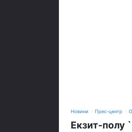
›
›
Новини
Прес-центр
О
Екзит-полу 