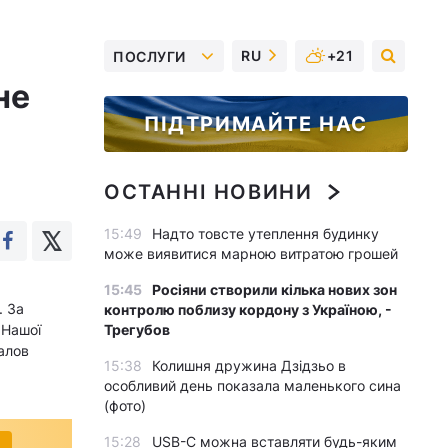
RU
+21
ПОСЛУГИ
не
ПІДТРИМАЙТЕ НАС
ОСТАННІ НОВИНИ
15:49
Надто товсте утеплення будинку
може виявитися марною витратою грошей
15:45
Росіяни створили кілька нових зон
. За
контролю поблизу кордону з Україною, -
`Нашої
Трегубов
валов
15:38
Колишня дружина Дзідзьо в
особливий день показала маленького сина
(фото)
15:28
USB-C можна вставляти будь-яким