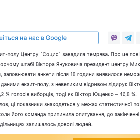
0
іться на нас в Google
зит-полу Центру `Социс` завадила темрява. Про це пов
иборчому штабі Віктора Януковича президент центру Ми
, заповнювати анкети після 18 години виявилося немож
даними екзит-полу, з невеликим відривом лідирує Вікт
2 % голосів виборців, тоді як Віктор Ющенко – 46,8 %.
ов, ці показники знаходяться у межах статистичної по
 коли його команда припинила опитування, до закінченні
 дільницях залишалось доволі людей.