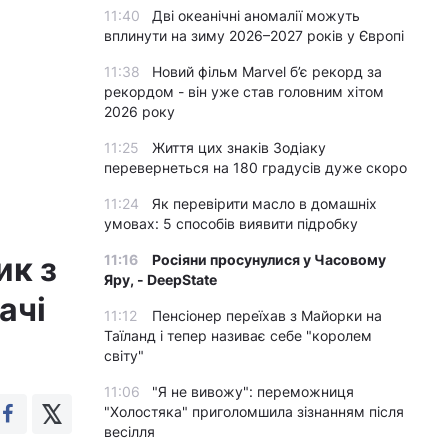
11:40
Дві океанічні аномалії можуть
вплинути на зиму 2026–2027 років у Європі
11:38
Новий фільм Marvel б’є рекорд за
рекордом - він уже став головним хітом
2026 року
11:25
Життя цих знаків Зодіаку
перевернеться на 180 градусів дуже скоро
11:24
Як перевірити масло в домашніх
умовах: 5 способів виявити підробку
ик з
11:16
Росіяни просунулися у Часовому
Яру, - DeepState
ачі
11:12
Пенсіонер переїхав з Майорки на
Таїланд і тепер називає себе "королем
світу"
11:06
"Я не вивожу": переможниця
"Холостяка" приголомшила зізнанням після
весілля