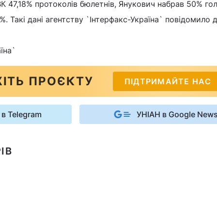
 47,18% протоколів бюлетнів, Янукович набрав 50% гол
%. Такі дані агентству `Інтерфакс-Україна` повідомило
їна`
ІТЬ ПРОЄКТУ
ПІДТРИМАЙТЕ НАС
 в Telegram
УНІАН в Google New
ІВ