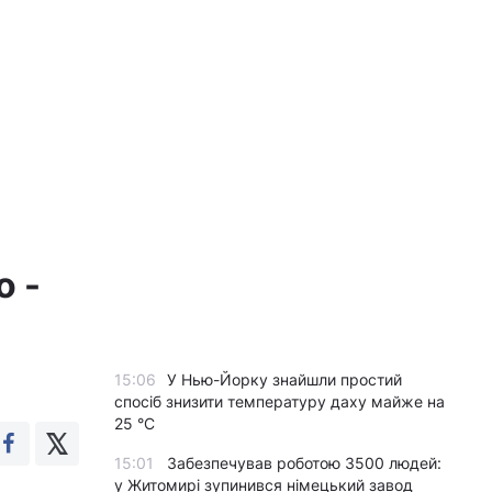
о -
15:06
У Нью-Йорку знайшли простий
спосіб знизити температуру даху майже на
25 °C
15:01
Забезпечував роботою 3500 людей:
у Житомирі зупинився німецький завод