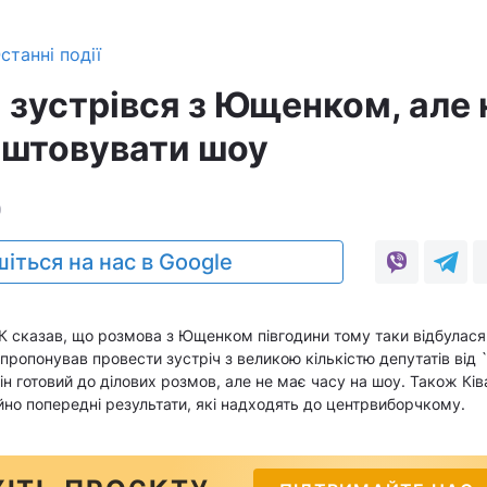
станні події
 зустрівся з Ющенком, але 
аштовувати шоу
0
іться на нас в Google
ВК сказав, що розмова з Ющенком півгодини тому таки відбулася
ропонував провести зустріч з великою кількістю депутатів від 
він готовий до ділових розмов, але не має часу на шоу. Також Кі
но попередні результати, які надходять до центрвиборчкому.