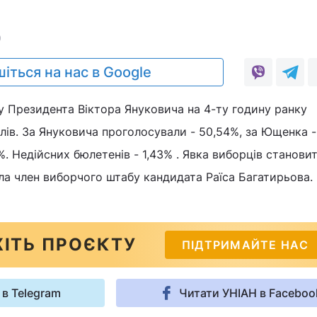
0
іться на нас в Google
у Президента Віктора Януковича на 4-ту годину ранку
ів. За Януковича проголосували - 50,54%, за Ющенка 
3%. Недійсних бюлетенів - 1,43% . Явка виборців станови
ла член виборчого штабу кандидата Раїса Багатирьова.
ІТЬ ПРОЄКТУ
ПІДТРИМАЙТЕ НАС
 в Telegram
Читати УНІАН в Faceboo