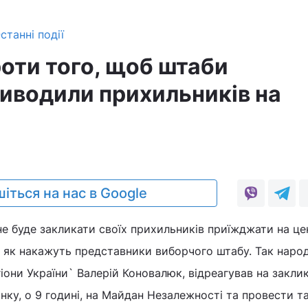
станні події
оти того, щоб штаби
виводили прихильників на
іться на нас в Google
е буде закликати своїх прихильників приїжджати на це
к, як накажуть представники виборчого штабу. Так наро
гіони України` Валерій Коновалюк, відреагував на закли
ку, о 9 годині, на Майдан Незалежності та провести т