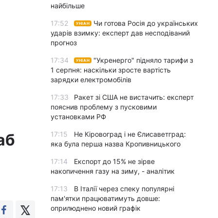
найбільше
17:52
Чи готова Росія до українських
УНІАН
ударів взимку: експерт дав несподіваний
прогноз
17:34
"Укренерго" підняло тарифи з
УНІАН
1 серпня: наскільки зросте вартість
зарядки електромобілів
17:33
Ракет зі США не вистачить: експерт
пояснив проблему з пусковими
установками РФ
17:15
Не Кіровоград і не Єлисаветград:
аб
яка була перша назва Кропивницького
17:14
Експорт до 15% не зірве
накопичення газу на зиму, - аналітик
17:13
В Італії через спеку популярні
пам'ятки працюватимуть довше:
оприлюднено новий графік