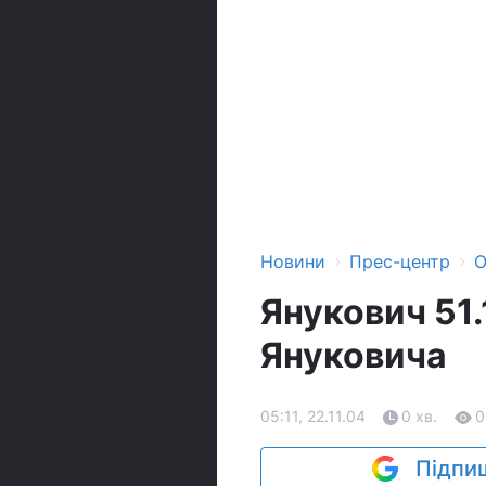
›
›
Новини
Прес-центр
О
Янукович 51
Януковича
05:11, 22.11.04
0 хв.
0
Підпиш