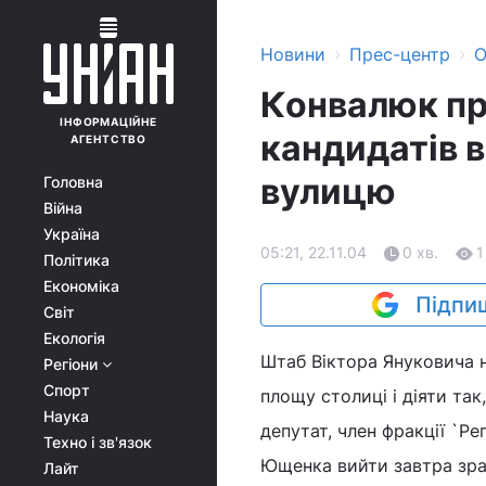
›
›
Новини
Прес-центр
О
Конвалюк пр
ІНФОРМАЦІЙНЕ
кандидатів 
АГЕНТСТВО
вулицю
Головна
Війна
Україна
05:21, 22.11.04
0 хв.
1
Політика
Економіка
Підпиш
Світ
Екологія
Штаб Віктора Януковича н
Регіони
Спорт
площу столиці і діяти та
Наука
депутат, член фракції `Ре
Техно і зв'язок
Ющенка вийти завтра зран
Лайт