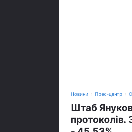
›
›
Новини
Прес-центр
О
Штаб Януков
протоколів.
- 45,53%