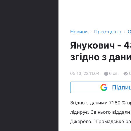
›
›
Новини
Прес-центр
О
Янукович - 
згідно з дан
05:13, 22.11.04
0 хв.
Підпиш
Згідно з даними 71,80 % 
лідирує. За нього віддал
Джерело: `Громадське ра