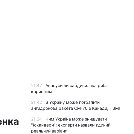
21:47
Анчоуси чи сардини: яка риба
корисніша
21:42
В Україну може потрапити
антидронова ракета CM-70 з Канади, - ЗМІ
енка
21:24
Чим Україна може знищувати
"Іскандери": експерти назвали єдиний
реальний варіант