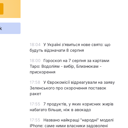
k
18:04
У Україні з'явиться нове свято: що
будуть відзначати 8 серпня
18:00
Гороскоп на 7 серпня за картами
Таро: Водоліям - вибір, Близнюкам -
прискорення
17:58
У Єврокомісії відреагували на заяву
Зеленського про скорочення поставок
ракет
17:55
7 продуктів, у яких корисних жирів
набагато більше, ніж в авокадо
17:55
Названо найкращі "народні" моделі
iPhone: саме ними власники задоволені