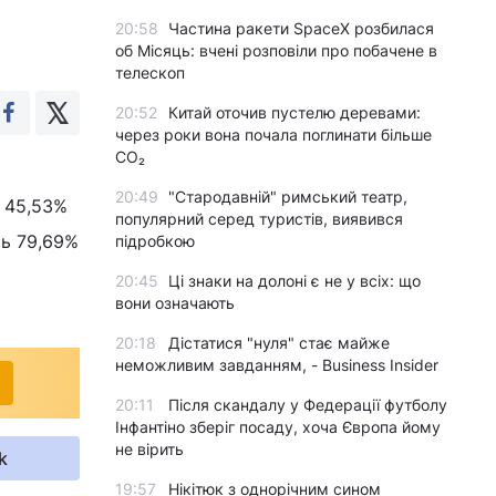
20:58
Частина ракети SpaceX розбилася
об Місяць: вчені розповіли про побачене в
телескоп
20:52
Китай оточив пустелю деревами:
через роки вона почала поглинати більше
CO₂
20:49
"Стародавній" римський театр,
- 45,53%
популярний серед туристів, виявився
ть 79,69%
підробкою
20:45
Ці знаки на долоні є не у всіх: що
вони означають
20:18
Дістатися "нуля" стає майже
неможливим завданням, - Business Insider
20:11
Після скандалу у Федерації футболу
Інфантіно зберіг посаду, хоча Європа йому
не вірить
k
19:57
Нікітюк з однорічним сином