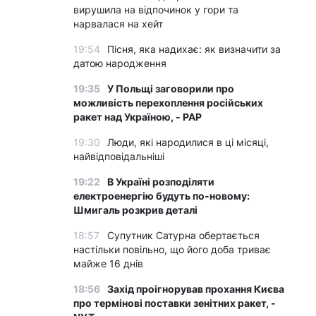
вирушила на відпочинок у гори та
нарвалася на хейт
19:54
Пісня, яка надихає: як визначити за
датою народження
19:35
У Польщі заговорили про
можливість перехоплення російських
ракет над Україною, - PAP
19:30
Люди, які народилися в ці місяці,
найвідповідальніші
19:22
В Україні розподіляти
електроенергію будуть по-новому:
Шмигаль розкрив деталі
18:57
Супутник Сатурна обертається
настільки повільно, що його доба триває
майже 16 днів
18:56
Захід проігнорував прохання Києва
про термінові поставки зенітних ракет, -