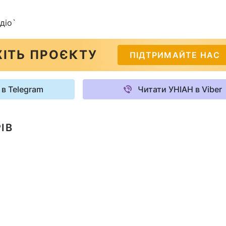
діо`
ІТЬ ПРОЄКТУ
ПІДТРИМАЙТЕ НАС
 в Telegram
Читати УНІАН в Viber
ІВ