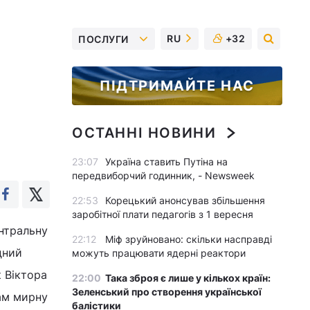
RU
+32
ПОСЛУГИ
ПІДТРИМАЙТЕ НАС
ОСТАННІ НОВИНИ
23:07
Україна ставить Путіна на
передвиборчий годинник, - Newsweek
22:53
Корецький анонсував збільшення
заробітної плати педагогів з 1 вересня
нтральну
22:12
Міф зруйновано: скільки насправді
дний
можуть працювати ядерні реактори
к Віктора
22:00
Така зброя є лише у кількох країн:
Зеленський про створення української
ам мирну
балістики