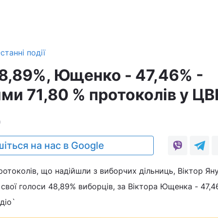
станні події
48,89%, Ющенко - 47,46% -
ими 71,80 % протоколів у Ц
0
іться на нас в Google
протоколів, що надійшли з виборчих дільниць, Віктор Ян
и свої голоси 48,89% виборців, за Віктора Ющенка - 47,
діо`