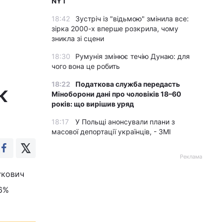
NYT
18:42
Зустріч із "відьмою" змінила все:
зірка 2000-х вперше розкрила, чому
зникла зі сцени
18:30
Румунія змінює течію Дунаю: для
чого вона це робить
18:22
Податкова служба передасть
ВК
Міноборони дані про чоловіків 18–60
років: що вирішив уряд
18:17
У Польщі анонсували плани з
масової депортації українців, - ЗМІ
Реклама
укович
46%