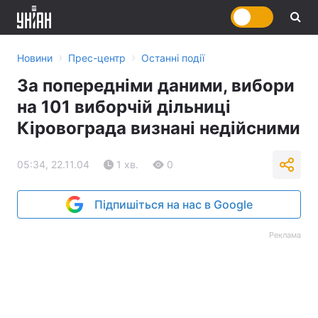
›
›
Новини
Прес-центр
Останні події
За попередніми даними, вибори
на 101 виборчій дільниці
Кіровограда визнані недійсними
05:34, 22.11.04
1 хв.
0
Підпишіться на нас в Google
Реклама