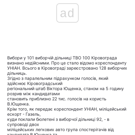
ad
Вибори у 101 виборчій дільниці ТВО 100 Кіровограда
визнано недійсними. Про це стало відомо кореспонденту
УНІАН. Всього в Кіровограді зареєстровано 128 виборчих
дільниць.
Згідно з паралельним підрахунком голосів, який
здійснює Кіровоградський
регіональний штаб Віктора Ющенка, станом на 5 годину
розрив між кандидатами
становить приблизно 22 тис. голосів на користь
В.Ющенка.
Крім того, як передає кореспондент УНІАН, міліцейський
ескорт - Газель,
куди поклали бюлетені з виборчої дільниці 92, - в
супроводі двох
міліцейських легкових авто група спостерігачів від
кандидата В.Ющенка та