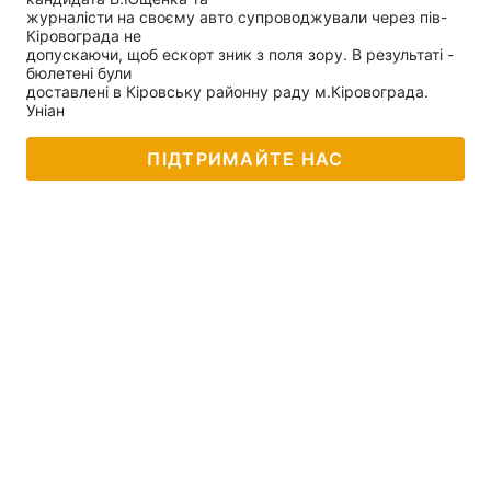
журналісти на своєму авто супроводжували через пів-
Кіровограда не
допускаючи, щоб ескорт зник з поля зору. В результаті -
бюлетені були
доставлені в Кіровську районну раду м.Кіровограда.
Головна
Війна
Уніан
Україна
Політика
ПІДТРИМАЙТЕ НАС
Економіка
Світ
Спорт
Наука
Техно і зв'язок
Лайт
Зброя
Інциденти
Здоров'я
Туризм
Цікавинки
Погода
Екологія
Регіони