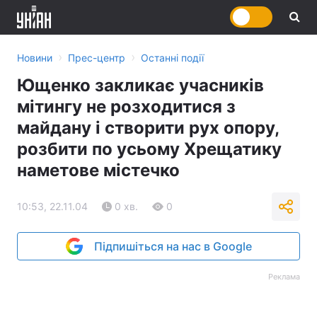
›
›
Новини
Прес-центр
Останні події
Ющенко закликає учасників
мітингу не розходитися з
майдану і створити рух опору,
розбити по усьому Хрещатику
наметове містечко
10:53, 22.11.04
0 хв.
0
Підпишіться на нас в Google
Реклама