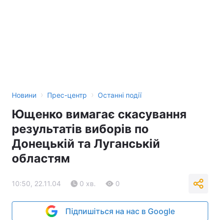
Лонгріди
Відео з Youtube
Статті
Інтерв'ю
Думки
Архів
Вакансії
›
›
Новини
Прес-центр
Останні події
Контакти
Ющенко вимагає скасування
результатів виборів по
Послуги
Донецькій та Луганській
областям
10:50, 22.11.04
0 хв.
0
Підпишіться на нас в Google