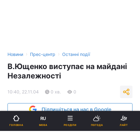
›
›
Новини
Прес-центр
Останні події
В.Ющенко виступає на майдані
Незалежності
10:40, 22.11.04
0 хв.
0
Підпишіться на нас в Google
RU
Реклама
МОВА
ГОЛОВНА
РОЗДІЛИ
ПОГОДА
ЛАЙТ