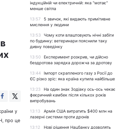
індукційній чи електричній: яка "мотає"
менше світла
13:57
5 звичок, які видають примітивне
мислення у людини
13:53
Чому коти влаштовують нічні забіги
ів
по будинку: ветеринари пояснили таку
дивну поведінку
их
13:50
Експеримент розкрив, чи дійсно
бездротова зарядка дорожча за дротову
13:44
Імпорт скрапленого газу з Росії до
ЄС різко зріс: яка країна купила найбільше
13:23
На один знак Зодіаку ось-ось чекає
феєричний камбек після кількох років
випробувань
країни у
13:13
Армія США витратить $400 млн на
лазерні системи проти дронів
Н, про це
13:12
Нові рішення Нацбанку дозволять