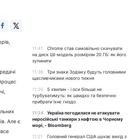
рів,
11:41
Chrome став самовільно скачувати
на диск ШІ-модель розміром 20 ГБ: як його
зупинити
редачі
11:36
Три знаки Зодіаку будуть головними
щасливчиками нового тижня
 процес
11:30
5 хвилин - і оси більше не
чі,
турбуватимуть: як швидко та безпечно
прибрати їхнє гніздо
ельних
11:24
Україна погодилася не атакувати
неросійські танкери з нафтою в Чорному
ів. Але є
морі, - Bloomberg
 все
11:21
Головний генерал США шукає вихід з