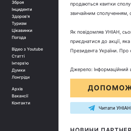
Зброя
продаються квитки сполуч
Інциденти
звичайним сполученням, с
Здоров'я
Туризм
Цікавинки
Як повідомляв УНІАН, сьог
Погода
приєднатися до акції, як
Відео з Youtube
Президента України. Про 
Статті
Інтерв'ю
Джерело: Інформаційний 
Думки
Лонгріди
ДОПОМОЖ
Архів
Вакансії
Контакти
Читати УНІАН
НОВИНИ ПАРТНЕР