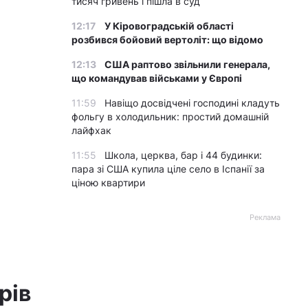
тисяч гривень і пішла в суд
12:17
У Кіровоградській області
розбився бойовий вертоліт: що відомо
12:13
США раптово звільнили генерала,
що командував військами у Європі
11:59
Навіщо досвідчені господині кладуть
фольгу в холодильник: простий домашній
лайфхак
11:55
Школа, церква, бар і 44 будинки:
пара зі США купила ціле село в Іспанії за
ціною квартири
Реклама
рів