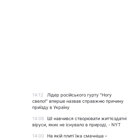
14:12
Лідер російського гурту "Ногу
свело!" вперше назвав справжню причину
приїзду в Україну
14:08
ШІ навчився створювати життєздатні
віруси, яких не існувало в природі, - NYT
14:00
На якій плиті їжа смачніша –