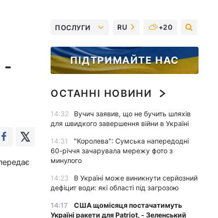
RU
+20
ПОСЛУГИ
ПІДТРИМАЙТЕ НАС
 -
ОСТАННІ НОВИНИ
14:32
Вучич заявив, що не бучить шляхів
для швидкого завершення війни в Україні
14:31
"Королева": Сумська напередодні
60-річчя зачарувала мережу фото з
минулого
 передає
14:23
В Україні може виникнути серйозний
дефіцит води: які області під загрозою
14:17
США щомісяця постачатимуть
Україні ракети для Patriot, - Зеленський