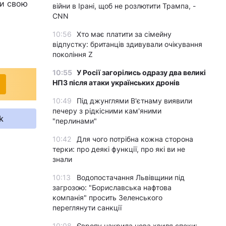
ти свою
війни в Ірані, щоб не розлютити Трампа, -
CNN
10:56
Хто має платити за сімейну
відпустку: британців здивували очікування
покоління Z
10:55
У Росії загорілись одразу два великі
НПЗ після атаки українських дронів
10:49
Під джунглями В'єтнаму виявили
печеру з рідкісними кам'яними
k
"перлинами"
10:42
Для чого потрібна кожна сторона
терки: про деякі функції, про які ви не
знали
10:13
Водопостачання Львівщини під
загрозою: "Бориславська нафтова
компанія" просить Зеленського
переглянути санкції
10:08
Європу накрила нова хвиля спеки: