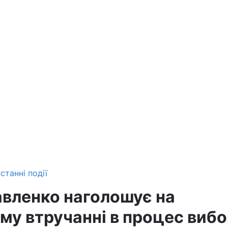
станні події
авленко наголошує на
му втручанні в процес вибо