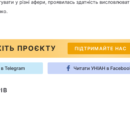
увати у різні афери, проявилась здатність висловлюва
нко.
ІТЬ ПРОЄКТУ
ПІДТРИМАЙТЕ НАС
 в Telegram
Читати УНІАН в Faceboo
ІВ