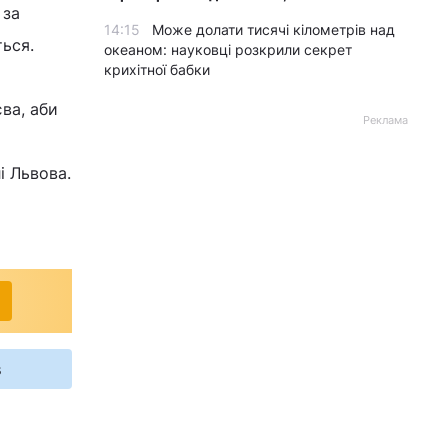
 за
14:15
Може долати тисячі кілометрів над
ься.
океаном: науковці розкрили секрет
крихітної бабки
ва, аби
Реклама
і Львова.
s