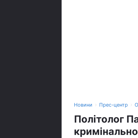
›
›
Новини
Прес-центр
О
Політолог П
кримінально