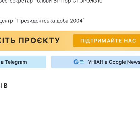
рес-секретар Голови ВР Ігор СТОРОЖУК.
центр `Президентська доба 2004`
ІТЬ ПРОЄКТУ
ПІДТРИМАЙТЕ НАС
 в Telegram
УНІАН в Google New
ІВ