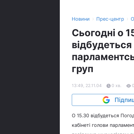
›
›
Новини
Прес-центр
О
Сьогодні о 1
відбудеться
парламентсь
груп
13:49, 22.11.04
0 хв.
Підпиш
О 15.30 відбудеться Пого
кабінеті голови парламен