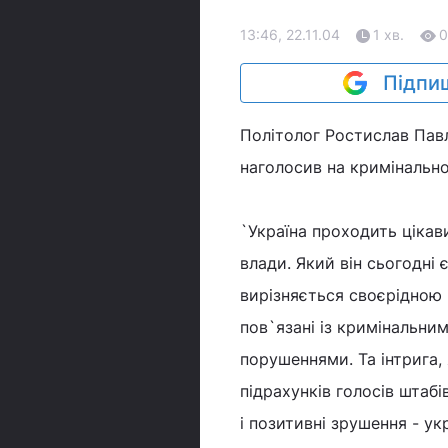
13:46, 22.11.04
1 хв.
0
Підпиш
Політолог Ростислав Павл
наголосив на кримінально
`Україна проходить цікав
влади. Який він сьогодні 
вирізняється своєрідною 
пов`язані із кримінальни
порушеннями. Та інтрига,
підрахунків голосів штабів
і позитивні зрушення - у