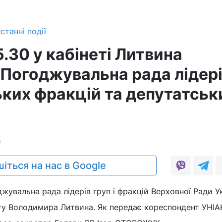
станні події
5.30 у кабінеті Литвина
 Погоджувальна рада лідер
ких фракцій та депутатськ
0
іться на нас в Google
джувальна рада лідерів груп і фракцій Верховної Ради У
ту Володимира Литвина. Як передає кореспондент УНІА