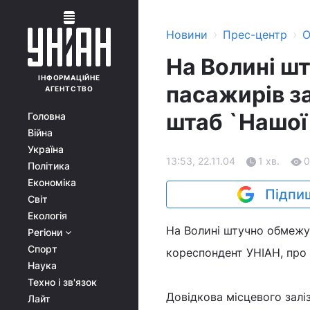
›
›
Новини
Прес-центр
О
На Волині ш
ІНФОРМАЦІЙНЕ
пасажирів з
АГЕНТСТВО
штаб `Нашої
Головна
Війна
Україна
13:53, 22.11.04
1 хв.
0
Політика
Економіка
Підпиш
Світ
Екологія
На Волині штучно обмежує
Регіони
Спорт
кореспондент УНІАН, про 
Наука
Техно і зв'язок
Довідкова місцевого залі
Лайт