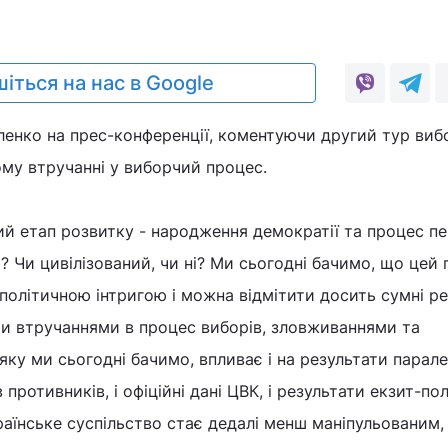
іться на нас в Google
енко на прес-конференції, коментуючи другий тур вибо
му втручанні у виборчий процес.
ий етап розвитку - народження демократії та процес пе
є? Чи цивілізований, чи ні? Ми сьогодні бачимо, що цей
політичною інтригою і можна відмітити досить сумні ре
ми втручаннями в процес виборів, зловживаннями та
 яку ми сьогодні бачимо, впливає і на результати парал
 противників, і офіційні дані ЦВК, і результати екзит-пол
країнське суспільство стає дедалі менш маніпульованим,