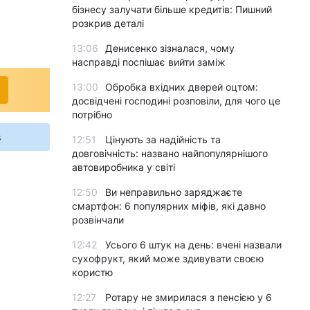
бізнесу залучати більше кредитів: Пишний
розкрив деталі
13:06
Денисенко зізналася, чому
насправді поспішає вийти заміж
13:00
Обробка вхідних дверей оцтом:
досвідчені господині розповіли, для чого це
потрібно
s
12:51
Цінують за надійність та
довговічність: названо найпопулярнішого
автовиробника у світі
12:50
Ви неправильно заряджаєте
смартфон: 6 популярних міфів, які давно
розвінчали
12:42
Усього 6 штук на день: вчені назвали
сухофрукт, який може здивувати своєю
користю
12:27
Ротару не змирилася з пенсією у 6