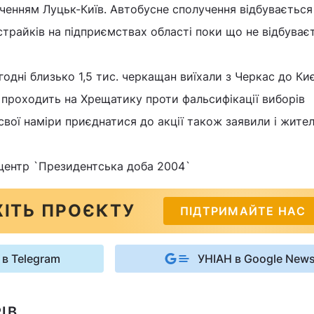
енням Луцьк-Київ. Автобусне сполучення відбувається
трайків на підприємствах області поки що не відбуваєт
одні близько 1,5 тис. черкащан виїхали з Черкас до Киє
а проходить на Хрещатику проти фальсифікації виборів
свої наміри приєднатися до акції також заявили і жител
центр `Президентська доба 2004`
ІТЬ ПРОЄКТУ
ПІДТРИМАЙТЕ НАС
 в Telegram
УНІАН в Google New
ІВ