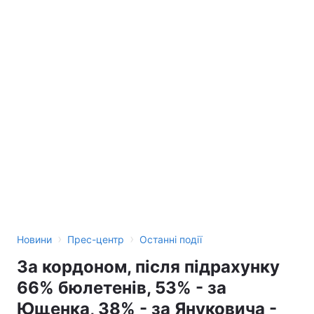
Лонгріди
Відео з Youtube
Статті
Інтерв'ю
Думки
Архів
Вакансії
Контакти
Послуги
›
›
Новини
Прес-центр
Останні події
За кордоном, після підрахунку
66% бюлетенів, 53% - за
Ющенка, 38% - за Януковича -