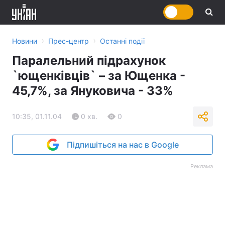
›
›
Новини
Прес-центр
Останні події
Паралельний підрахунок
`ющенківців` – за Ющенка -
45,7%, за Януковича - 33%
10:35, 01.11.04
0 хв.
0
Підпишіться на нас в Google
Реклама