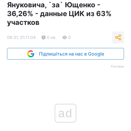
Януковича, `за` Ющенко -
Тема оформлення
36,26% - данные ЦИК из 63%
участков
06:31, 01.11.04
0 хв.
0
Підпишіться на нас в Google
Реклама
ad