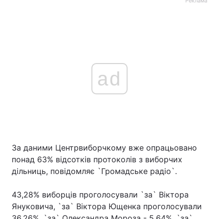
Реклама
ad
За даними Центрвиборчкому вже опрацьовано
понад 63% відсотків протоколів з виборчих
дільниць, повідомляє `Громадське радіо`.
43,28% виборців проголосували `за` Віктора
Януковича, `за` Віктора Ющенка проголосували
36,26%, `за` Олександра Мороза - 5,64%, `за`