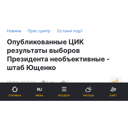
›
›
Новини
Прес-центр
Останні події
Опубликованные ЦИК
результаты выборов
Президента необъективные -
штаб Ющенко
05:54, 01.11.04
1 хв.
1
RU
МОВА
ГОЛОВНА
РОЗДІЛИ
ПОГОДА
ЛАЙТ
Підпишіться на нас в Google
Реклама