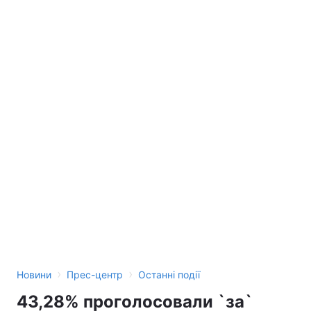
Лонгріди
Відео з Youtube
Статті
Інтерв'ю
Думки
Архів
Вакансії
Контакти
Послуги
›
›
Новини
Прес-центр
Останні події
43,28% проголосовали `за`