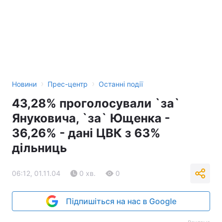
›
›
Новини
Прес-центр
Останні події
43,28% проголосували `за`
Януковича, `за` Ющенка -
36,26% - дані ЦВК з 63%
дільниць
06:12, 01.11.04
0 хв.
0
Підпишіться на нас в Google