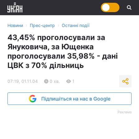
›
›
Новини
Прес-центр
Останні події
43,45% проголосували за
Януковича, за Ющенка
проголосували 35,98% - дані
ЦВК з 70% дільниць
07:19, 01.11.04
0 хв.
1
Підпишіться на нас в Google
Реклама