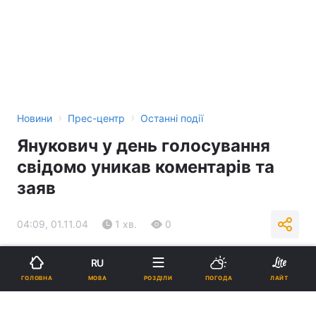
›
›
Новини
Прес-центр
Останні події
Янукович у день голосування
свідомо уникав коментарів та
заяв
04:09, 01.11.04
1 хв.
0
Підпишіться на нас в Google
RU
МОВА
ГОЛОВНА
РОЗДІЛИ
ПОГОДА
ЛАЙТ
Реклама