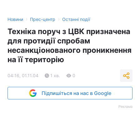
Тема оформлення
›
›
Новини
Прес-центр
Останні події
Техніка поруч з ЦВК призначена
для протидії спробам
несанкціонованого проникнення
на її територію
04:16, 01.11.04
1 хв.
0
Підпишіться на нас в Google
Реклама