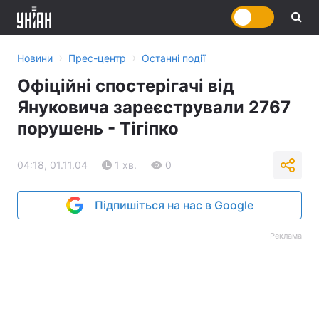
›
›
Новини
Прес-центр
Останні події
Офіційні спостерігачі від
Януковича зареєстрували 2767
порушень - Тігіпко
04:18, 01.11.04
1 хв.
0
Підпишіться на нас в Google
Реклама