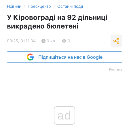
›
›
Новини
Прес-центр
Останні події
У Кіровограді на 92 дільниці
викрадено бюлетені
03:25, 01.11.04
0 хв.
0
Підпишіться на нас в Google
Реклама
ad