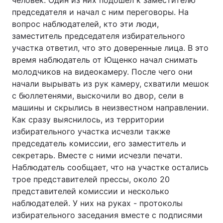
человек. Один из них подошел к заместителю
председателя и начал с ним переговоры. На
вопрос наблюдателей, кто эти люди,
заместитель председателя избирательного
Головна
Війна
участка ответил, что это доверенные лица. В это
время наблюдатель от Ющенко начал снимать
Україна
Політика
молодчиков на видеокамеру. После чего они
начали вырывать из рук камеру, схватили мешок
Економіка
Світ
с бюллетенями, выскочили во двор, сели в
машины и скрылись в неизвестном направлении.
Спорт
Наука
Как сразу выяснилось, из территории
Техно і зв'язок
Лайт
избирательного участка исчезли также
председатель комиссии, его заместитель и
Зброя
Інциденти
секретарь. Вместе с ними исчезли печати.
Наблюдатель сообщает, что на участке остались
Здоров'я
Туризм
трое представителей прессы, около 20
представителей комиссии и несколько
Цікавинки
Погода
наблюдателей. У них на руках - протоколы
избирательного заседания вместе с подписями
Екологія
Регіони