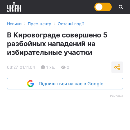
›
›
Новини
Прес-центр
Останні події
В Кировограде совершено 5
разбойных нападений на
избирательные участки
03:27, 01.11.04
1 хв.
0
Підпишіться на нас в Google
Реклама