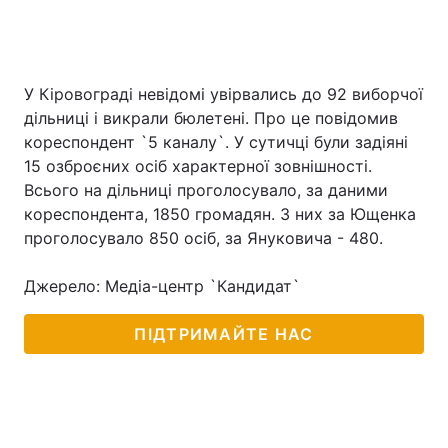
У Кіровограді невідомі увірвались до 92 виборчої
дільниці і викрали бюлетені. Про це повідомив
кореспондент `5 каналу`. У сутичці були задіяні
15 озброєних осіб характерної зовнішності.
Всього на дільниці проголосувало, за даними
кореспондента, 1850 громадян. З них за Ющенка
проголосувало 850 осіб, за Януковича - 480.
Джерело: Медіа-центр `Кандидат`
ПІДТРИМАЙТЕ НАС