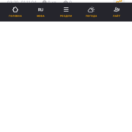
03:20, 01.11.04
0 хв.
0
RU
МОВА
ГОЛОВНА
РОЗДІЛИ
ПОГОДА
ЛАЙТ
Підпишіться на нас в Google
Реклама
ad
Останні 3 місяці ЗМІ нав`язували поняття
конфлікту, яке пов`язували з опозицією -