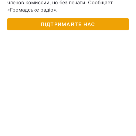
членов комиссии, но без печати. Сообщает
«Громадське радіо».
Лонгріди
ПІДТРИМАЙТЕ НАС
Відео з Youtube
Статті
Інтерв'ю
Думки
Архів
Вакансії
Контакти
Послуги