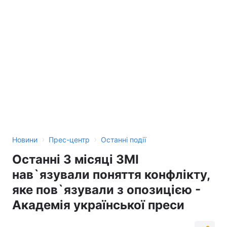
›
›
Новини
Прес-центр
Останні події
Останні 3 місяці ЗМІ
нав`язували поняття конфлікту,
яке пов`язували з опозицією -
Академія української преси