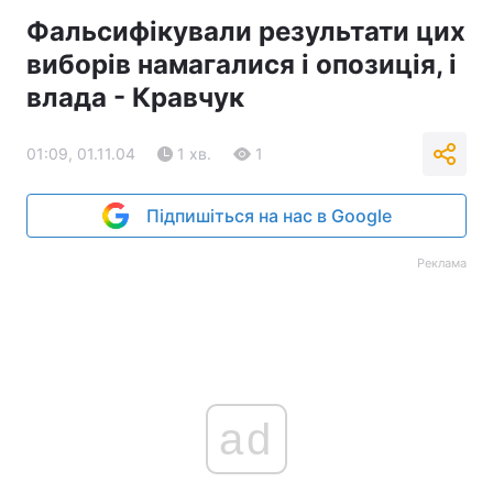
Фальсифікували результати цих
Тема оформлення
виборів намагалися і опозиція, і
влада - Кравчук
01:09, 01.11.04
1 хв.
1
Підпишіться на нас в Google
Реклама
ad