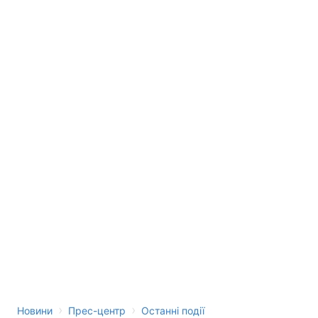
Лонгріди
Відео з Youtube
Статті
Інтерв'ю
Думки
Архів
Вакансії
Контакти
Послуги
›
›
Новини
Прес-центр
Останні події