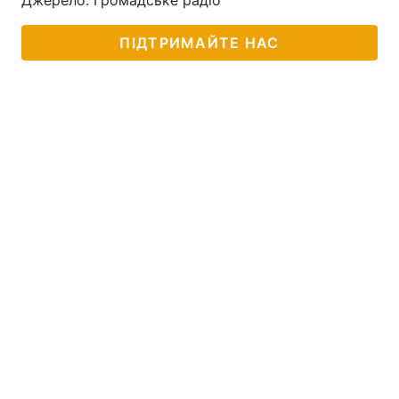
Джерело: Громадське радіо
ПІДТРИМАЙТЕ НАС
Головна
Війна
Україна
Політика
Економіка
Світ
Спорт
Наука
Техно і зв'язок
Лайт
Зброя
Інциденти
Здоров'я
Туризм
Цікавинки
Погода
Екологія
Регіони