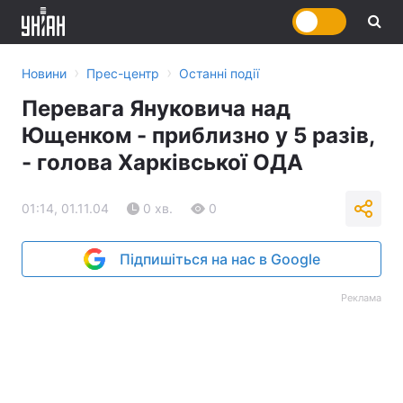
›
›
Новини
Прес-центр
Останні події
Перевага Януковича над
Ющенком - приблизно у 5 разів,
- голова Харківської ОДА
01:14, 01.11.04
0 хв.
0
Підпишіться на нас в Google
Реклама