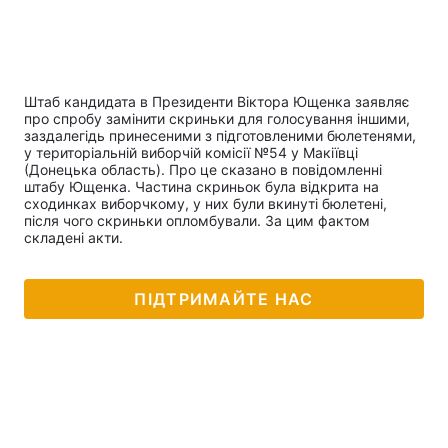
Штаб кандидата в Президенти Віктора Ющенка заявляє
про спробу замінити скриньки для голосування іншими,
заздалегідь принесеними з підготовленими бюлетенями,
у територіальній виборчій комісії №54 у Макіївці
(Донецька область). Про це сказано в повідомленні
штабу Ющенка. Частина скриньок була відкрита на
сходинках виборчкому, у них були вкинуті бюлетені,
після чого скриньки опломбували. За цим фактом
складені акти.
ПІДТРИМАЙТЕ НАС