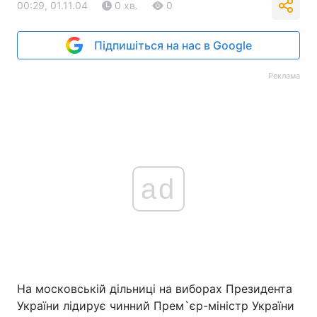
00:29, 01.11.04
0 хв.
0
Тема оформлення
Підпишіться на нас в Google
Реклама
ad
На московській дільниці на виборах Президента
України лідирує чинний Прем`єр-міністр України