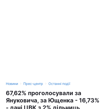
›
›
Новини
Прес-центр
Останні події
67,62% проголосували за
Януковича, за Ющенка - 16,73%
- дані ЦВК з 2% дільниць