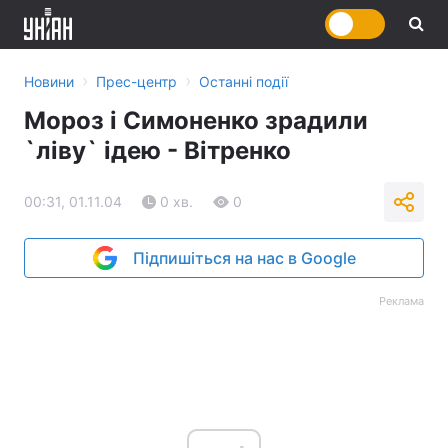
›
›
Новини
Прес-центр
Останні події
Мороз і Симоненко зрадили
`ліву` ідею - Вітренко
00:31, 01.11.04
0 хв.
0
Підпишіться на нас в Google
Реклама