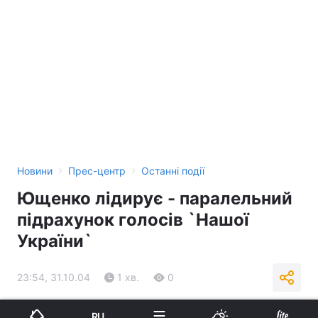
›
›
Новини
Прес-центр
Останні події
Ющенко лідирує - паралельний
підрахунок голосів `Нашої
України`
23:54, 31.10.04
1 хв.
0
Підпишіться на нас в Google
RU