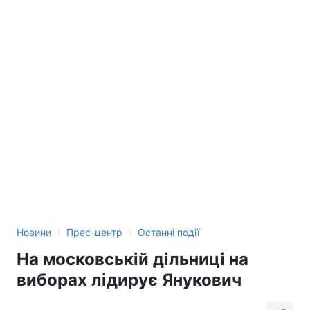
Лонгріди
Відео з Youtube
Статті
Інтерв'ю
Думки
Архів
Вакансії
Контакти
Послуги
›
›
Новини
Прес-центр
Останні події
На московській дільниці на
виборах лідирує Янукович