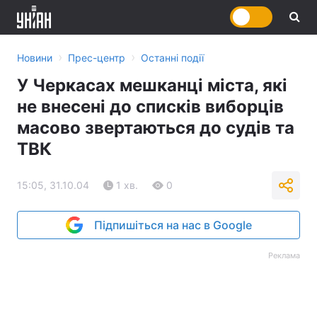
›
›
Новини
Прес-центр
Останні події
У Черкасах мешканці міста, які
не внесені до списків виборців
масово звертаються до судів та
ТВК
15:05, 31.10.04
1 хв.
0
Підпишіться на нас в Google
Реклама