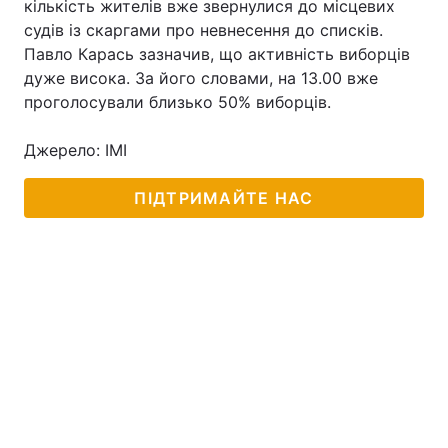
кількість жителів вже звернулися до місцевих
судів із скаргами про невнесення до списків.
Павло Карась зазначив, що активність виборців
дуже висока. За його словами, на 13.00 вже
Головна
Війна
проголосували близько 50% виборців.
Україна
Політика
Джерело: ІМІ
Економіка
Світ
ПІДТРИМАЙТЕ НАС
Спорт
Наука
Техно і зв'язок
Лайт
Зброя
Інциденти
Здоров'я
Туризм
Цікавинки
Погода
Екологія
Регіони