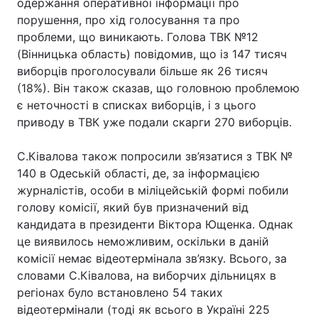
одержання оперативної інформації про
порушення, про хід голосування та про
проблеми, що виникають. Голова ТВК №12
(Вінницька область) повідомив, що із 147 тисяч
виборців проголосували більше як 26 тисяч
(18%). Він також сказав, що головною проблемою
є неточності в списках виборців, і з цього
приводу в ТВК уже подали скарги 270 виборців.
С.Ківалова також попросили зв’язатися з ТВК №
140 в Одеській області, де, за інформацією
журналістів, особи в міліцейській формі побили
голову комісії, який був призначений від
кандидата в президенти Віктора Ющенка. Однак
це виявилось неможливим, оскільки в даній
комісії немає відеотермінала зв’язку. Всього, за
словами С.Ківалова, на виборчих дільницях в
регіонах було встановлено 54 таких
відеотермінали (тоді як всього в Україні 225