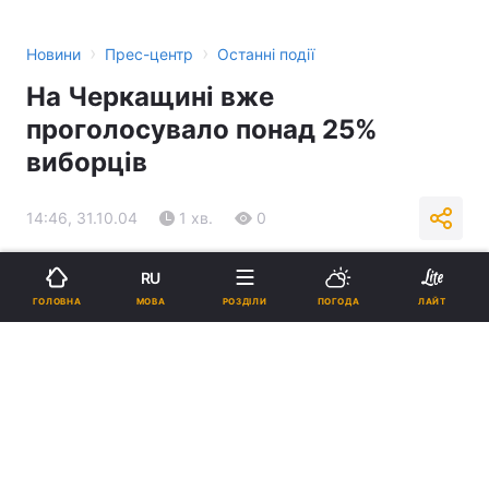
›
›
Новини
Прес-центр
Останні події
На Черкащині вже
проголосувало понад 25%
виборців
14:46, 31.10.04
1 хв.
0
Підпишіться на нас в Google
RU
МОВА
ГОЛОВНА
РОЗДІЛИ
ПОГОДА
ЛАЙТ
Реклама