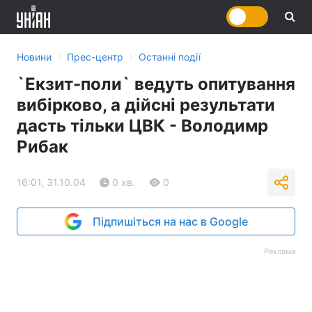
›
›
Новини
Прес-центр
Останні події
`Екзит-поли` ведуть опитування
вибірково, а дійсні результати
дасть тільки ЦВК - Володимр
Рибак
16:01, 31.10.04
0 хв.
0
Підпишіться на нас в Google
Реклама