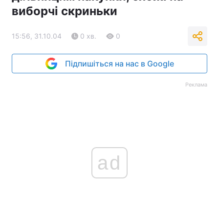
виборчі скриньки
Тема оформлення
15:56, 31.10.04
0 хв.
0
Підпишіться на нас в Google
Реклама
ad