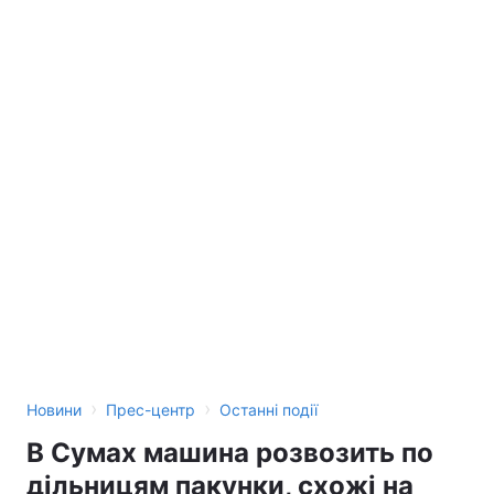
Лонгріди
Відео з Youtube
Статті
Інтерв'ю
Думки
Архів
Вакансії
Контакти
Послуги
›
›
Новини
Прес-центр
Останні події
В Сумах машина розвозить по
дільницям пакунки, схожі на