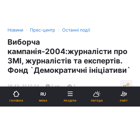
›
›
Новини
Прес-центр
Останні події
Виборча
кампанія-2004:журналісти про
ЗМІ, журналістів та експертів.
Фонд `Демократичні ініціативи`
16:43, 31.10.04
1 хв.
1
RU
МОВА
ГОЛОВНА
РОЗДІЛИ
ПОГОДА
ЛАЙТ
Підпишіться на нас в Google
Реклама