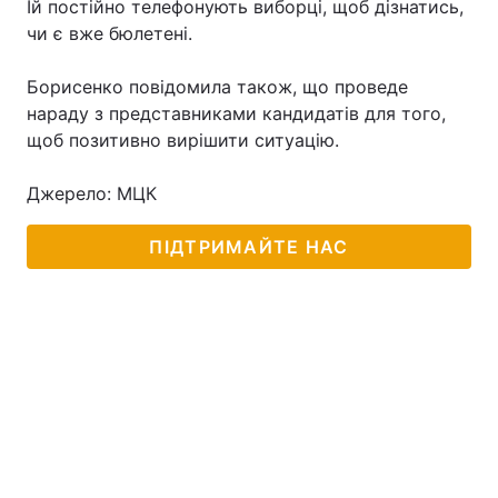
Їй постійно телефонують виборці, щоб дізнатись,
чи є вже бюлетені.
Борисенко повідомила також, що проведе
Головна
Війна
нараду з представниками кандидатів для того,
щоб позитивно вирішити ситуацію.
Україна
Політика
Джерело: МЦК
Економіка
Світ
Спорт
Наука
ПІДТРИМАЙТЕ НАС
Техно і зв'язок
Лайт
Зброя
Інциденти
Здоров'я
Туризм
Цікавинки
Погода
Екологія
Регіони