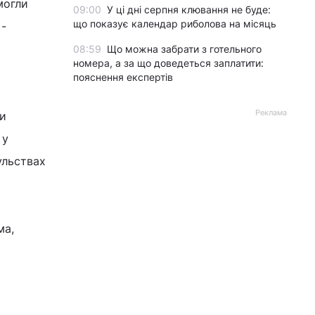
могли
09:00
У ці дні серпня клювання не буде:
що показує календар риболова на місяць
 -
08:59
Що можна забрати з готельного
номера, а за що доведеться заплатити:
пояснення експертів
Реклама
ри
 у
ульствах
ма,