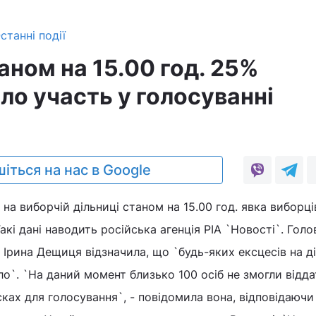
станні події
аном на 15.00 год. 25%
ло участь у голосуванні
0
іться на нас в Google
на виборчій дільниці станом на 15.00 год. явка виборці
кі дані наводить російська агенція РІА `Новості`. Голо
 Ірина Дещиця відзначила, що `будь-яких ексцесів на д
ло`. `На даний момент близько 100 осіб не змогли відда
исках для голосування`, - повідомила вона, відповідаючи