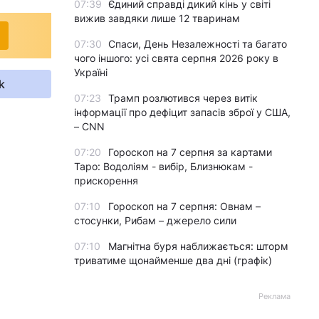
07:39
Єдиний справді дикий кінь у світі
вижив завдяки лише 12 тваринам
07:30
Спаси, День Незалежності та багато
чого іншого: усі свята серпня 2026 року в
Україні
k
07:23
Трамп розлютився через витік
інформації про дефіцит запасів зброї у США,
– CNN
07:20
Гороскоп на 7 серпня за картами
Таро: Водоліям - вибір, Близнюкам -
прискорення
07:10
Гороскоп на 7 серпня: Овнам –
стосунки, Рибам – джерело сили
07:10
Магнітна буря наближається: шторм
триватиме щонайменше два дні (графік)
Реклама