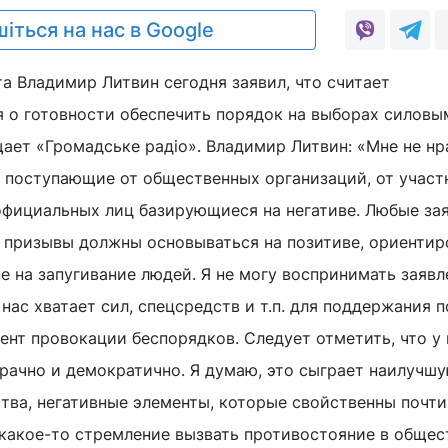
іться на нас в Google
а Владимир Литвин сегодня заявил, что считает
 о готовности обеспечить порядок на выборах силовы
ает «Громадське радіо». Владимир Литвин: «Мне не нр
, поступающие от общественных организаций, от участ
официальных лиц базирующиеся на негативе. Любые зая
призывы должны основываться на позитиве, ориентир
не на запугивание людей. Я не могу воспринимать заявл
 нас хватает сил, спецсредств и т.п. для поддержания п
мент провокации беспорядков. Следует отметить, что у 
зрачно и демократично. Я думаю, это сыграет наилучшу
ства, негативные элементы, которые свойственны почти
 какое-то стремление вызвать противостояние в общес