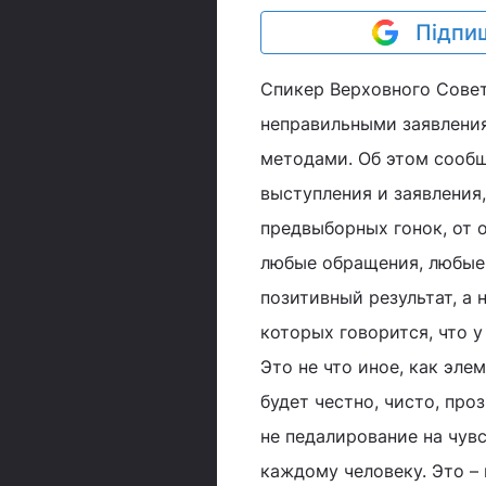
Підпиш
Спикер Верховного Совет
неправильными заявления
методами. Об этом сообщ
выступления и заявления
предвыборных гонок, от 
любые обращения, любые 
позитивный результат, а 
которых говорится, что у
Это не что иное, как эле
будет честно, чисто, про
не педалирование на чув
каждому человеку. Это –