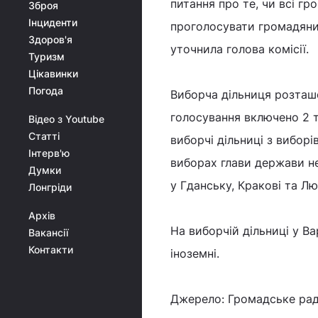
питання про те, чи всі г
Зброя
Інциденти
проголосувати громадяни 
Здоров'я
уточнила голова комісії.
Туризм
Цікавинки
Погода
Виборча дільниця розташо
голосування включено 2 т
Відео з Youtube
Статті
виборчі дільниці з вибор
Інтерв'ю
виборах глави держави не
Думки
у Гданську, Кракові та Люб
Лонгріди
Архів
На виборчій дільниці у Ва
Вакансії
Контакти
іноземні.
Джерело: Громадське рад