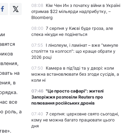
08:08
Кім Чен Ин з початку війни в Україні
отримав $22 мільярди надприбутку, –
Bloomberg
08:00
7 серпня у Києві буде гроза, але
ми
спека нікуди не подінеться
авятся
07:55
І лінолеум, і ламінат – вже "минуле
століття та колгосп": що краще обрати у
ников
2026 році
вления,
07:50
Камера в під'їзді та у дворі: коли
овать на
можна встановлювати без згоди сусідів, а
коли ні
ения, в
07:46
"Це просто сафарі": жителі
орядка.
Запоріжжя розповіли Reuters про
нас все
полювання російських дронів
ю роль, а
07:40
7 серпня: церковне свято сьогодні,
кому не можна багато працювати цього
дня
тве».