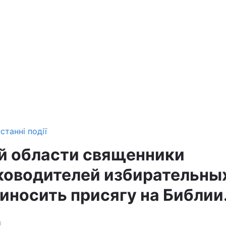
станні події
й области священники
ководителей избирательны
иносить присягу на Библии
0