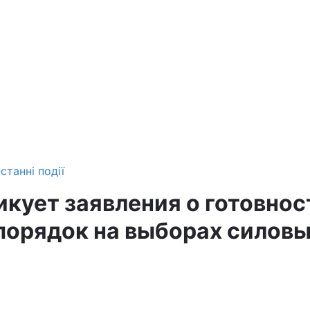
станні події
икует заявления о готовнос
порядок на выборах силов
0