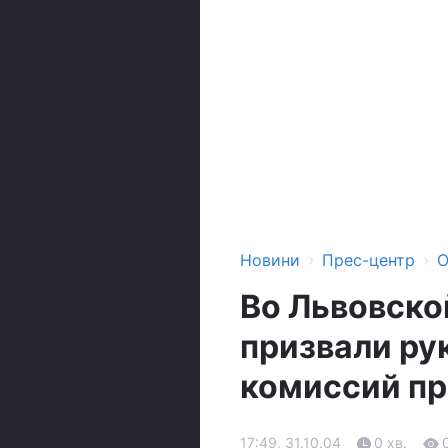
›
›
Новини
Прес-центр
О
Во Львовско
призвали ру
комиссий пр
17:49, 31.10.04
0 хв.