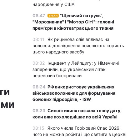
народження у США
08:47
"Щенячий патруль",
УНІАН
"Морозивник" і "Мотор Сіті": головні
прем'єри в кінотеатрах цього тижня
08:41
Як рицинова олія впливає на
волосся: дослідження пояснюють користь
цього народного засобу
08:32
Інцидент у Лейпцигу: у Німеччині
заперечили, що український літак
перевозив боєприпаси
08:24
РФ використовує українських
ти
військовополонених для формування
бойових підрозділів, - ISW
ыми
08:23
Синоптикиня назвала точну дату,
коли вже похолоднішає по всій Україні
08:15
Якого числа Горіховий Спас 2026:
чого не можна робити і що святити в церкві