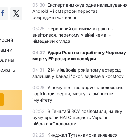
05:30
Експерт вимкнув одне налаштування
Android – і смартфон перестав
розряджатися вночі
05:25
Червневий оптимізм українців
вивітрився, перелому у війні нема, -
иссий
німецький оглядач
кации
04:37
Удари Росії по кораблях у Чорному
морі: у FP розкрили наслідки
краины
бежать
04:31
214 мільйонів років тому астероїд
залишив у Канаді "око", видиме з космосу
03:28
У чому полягає користь волоських
горіхів для серця, мозку та зміцнення
імунітету
02:52
В Генштабі ЗСУ повідомили, на яку
суму країни НАТО виділять Україні
військової допомоги
02:26
Кинджал Тутанхамона виявився