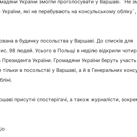
ромадяни України змогли проголосувати у Варшаві. `Не з
України, які не перебувають на консульському обліку`,
вана в будинку посольства у Варшаві. До списків для
ис. 98 людей. Усього в Польщі в неділю відкрили чоти
ів Президента України. Громадяни України беруть участь
 тільки в посольстві у Варшаві, а й в Генеральних конс
ліні.
ршаві присутні спостерігачі, а також журналісти, зокре
іо