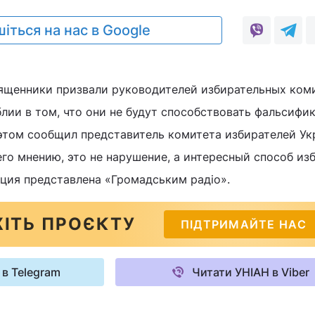
іться на нас в Google
вященники призвали руководителей избирательных ком
блии в том, что они не будут способствовать фальсифи
этом сообщил представитель комитета избирателей У
его мнению, это не нарушение, а интересный способ из
ция представлена «Громадським радіо».
ІТЬ ПРОЄКТУ
ПІДТРИМАЙТЕ НАС
 в Telegram
Читати УНІАН в Viber