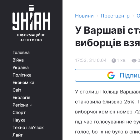
›
›
Новини
Прес-центр
О
У Варшаві ст
ІНФОРМАЦІЙНЕ
виборців взя
АГЕНТСТВО
Головна
Війна
17:53, 31.10.04
1 хв.
Україна
Підпиш
Політика
Економіка
Світ
У столиці Польщі Варшаві 
Екологія
становила близько 25%. Та
Регіони
виборчої комісії номер 72
Спорт
Наука
під час голосування не бу
Техно і зв'язок
голос, бо їх не було в сп
Лайт