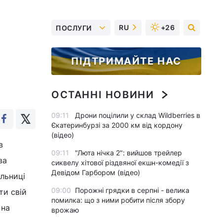
RU
+26
ПОСЛУГИ
ПІДТРИМАЙТЕ НАС
ОСТАННІ НОВИНИ
09:11
Дрони поцілили у склад Wildberries в
Єкатеринбурзі за 2000 км від кордону
(відео)
в
09:11
"Люта нічка 2": вийшов трейлер
ва
сиквелу хітової різдвяної екшн-комедії з
Девідом Гарбором (відео)
ільниці
09:00
Порожні грядки в серпні - велика
ти свій
помилка: що з ними робити після збору
 на
врожаю