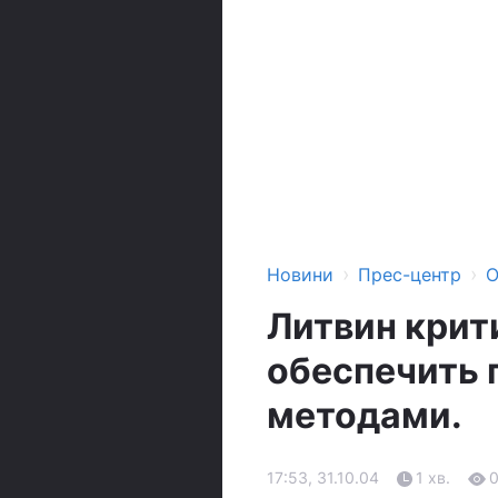
›
›
Новини
Прес-центр
О
Литвин крит
обеспечить 
методами.
17:53, 31.10.04
1 хв.