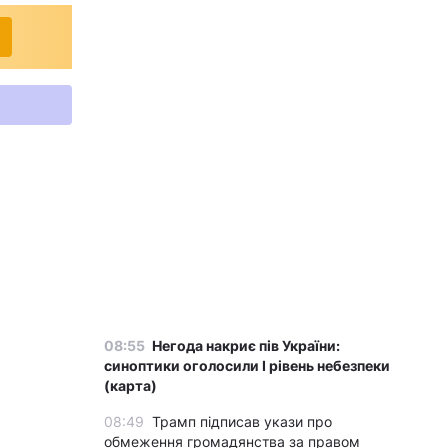
08:55
Негода накриє пів України:
синоптики оголосили І рівень небезпеки
(карта)
08:49
Трамп підписав укази про
обмеження громадянства за правом