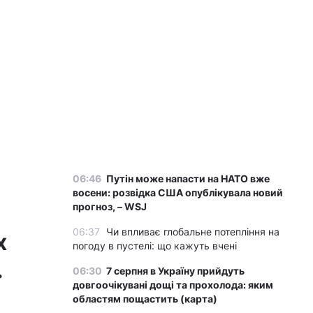
06:46
Путін може напасти на НАТО вже
восени: розвідка США опублікувала новий
прогноз, – WSJ
06:37
Чи впливає глобальне потепління на
х
погоду в пустелі: що кажуть вчені
.
06:30
7 серпня в Україну прийдуть
довгоочікувані дощі та прохолода: яким
областям пощастить (карта)