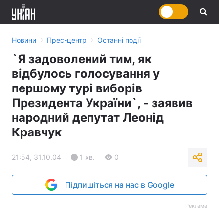
›
›
Новини
Прес-центр
Останні події
`Я задоволений тим, як
відбулось голосування у
першому турі виборів
Президента України`, - заявив
народний депутат Леонід
Кравчук
21:54, 31.10.04
1 хв.
0
Підпишіться на нас в Google
Реклама