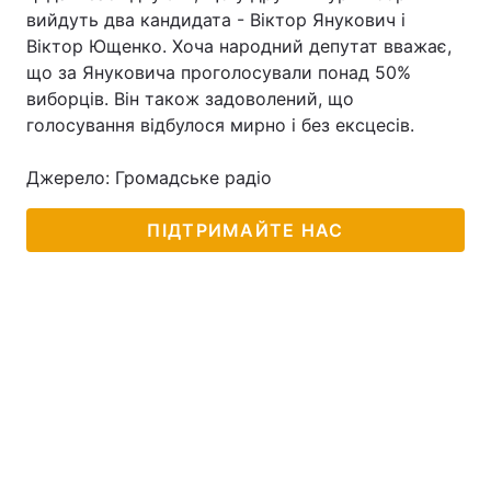
вийдуть два кандидата - Віктор Янукович і
Віктор Ющенко. Хоча народний депутат вважає,
що за Януковича проголосували понад 50%
Головна
Війна
виборців. Він також задоволений, що
голосування відбулося мирно і без ексцесів.
Україна
Політика
Джерело: Громадське радіо
Економіка
Світ
ПІДТРИМАЙТЕ НАС
Спорт
Наука
Техно і зв'язок
Лайт
Зброя
Інциденти
Здоров'я
Туризм
Цікавинки
Погода
Екологія
Регіони