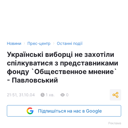
Тема оформлення
›
›
Новини
Прес-центр
Останні події
Українські виборці не захотіли
спілкуватися з представниками
фонду `Общественное мнение`
- Павловський
21:51, 31.10.04
1 хв.
0
Підпишіться на нас в Google
Реклама