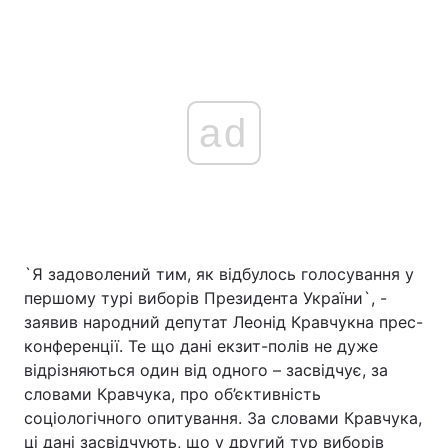
ad
`Я задоволений тим, як відбулось голосування у
першому турі виборів Президента України`, -
заявив народний депутат Леонід Кравчукна прес-
конференції. Те що дані екзит-полів не дуже
відрізняються один від одного – засвідчує, за
словами Кравчука, про об’єктивність
соціологічного опитування. За словами Кравчука,
ці дані засвідчують, що у другий тур виборів