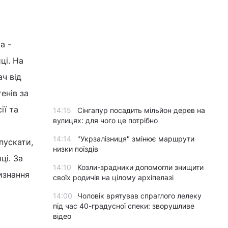
а -
ці. На
ач від
енів за
ії та
14:15
Сінгапур посадить мільйон дерев на
вулицях: для чого це потрібно
і
14:14
"Укрзалізниця" змінює маршрути
пускати,
низки поїздів
ці. За
14:10
Козли-зрадники допомогли знищити
изнання
своїх родичів на цілому архіпелазі
14:00
Чоловік врятував спраглого лелеку
під час 40-градусної спеки: зворушливе
відео