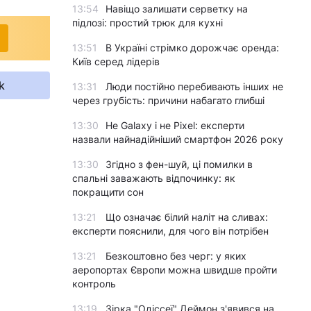
13:54
Навіщо залишати серветку на
підлозі: простий трюк для кухні
13:51
В Україні стрімко дорожчає оренда:
Київ серед лідерів
k
13:31
Люди постійно перебивають інших не
через грубість: причини набагато глибші
13:30
Не Galaxy і не Pixel: експерти
назвали найнадійніший смартфон 2026 року
13:30
Згідно з фен-шуй, ці помилки в
спальні заважають відпочинку: як
покращити сон
13:21
Що означає білий наліт на сливах:
експерти пояснили, для чого він потрібен
13:21
Безкоштовно без черг: у яких
аеропортах Європи можна швидше пройти
контроль
13:19
Зірка "Одіссеї" Деймон з'явився на