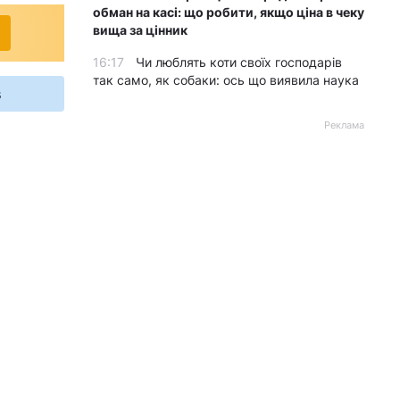
обман на касі: що робити, якщо ціна в чеку
вища за цінник
16:17
Чи люблять коти своїх господарів
так само, як собаки: ось що виявила наука
s
Реклама