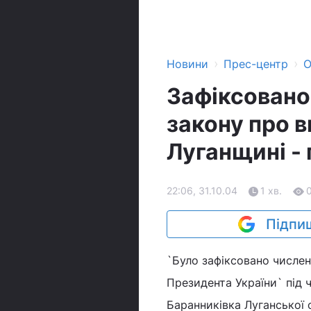
›
›
Новини
Прес-центр
О
Зафіксовано
закону про 
Луганщині -
22:06, 31.10.04
1 хв.
Підпиш
`Було зафіксовано числен
Президента України` під ч
Баранниківка Луганської 