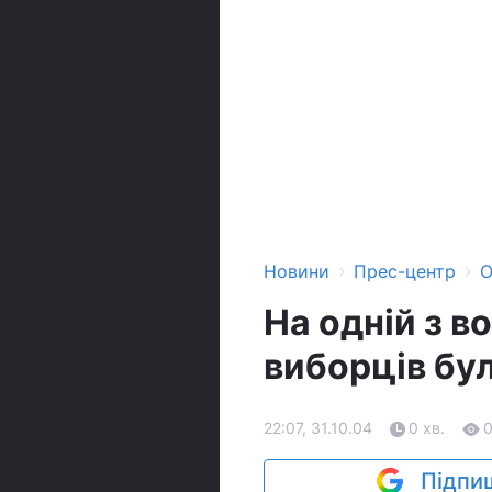
›
›
Новини
Прес-центр
О
На одній з в
виборців бул
22:07, 31.10.04
0 хв.
Підпиш