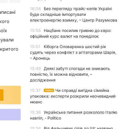
16:04
Без перегляду прайс-кепів Україні
аписані
буде складніше імпортувати
електроенергію взимку, – Центр Разумкова
кого
воїх
15:56
Нацбанк посилив гривню до євро:
офіційний курс валют на понеділок
сували
15:51
Кіборга Оловаренка шостий рік
дкритого
судять через конфлікт з агітаторами Шарія,
– Аронець
15:49
Деякі забуті спогади не зникають
повністю, їх можна відновити, –
дослідження
15:37
Чи справді вигідна сімейна
УНІАН
упаковка: експерти розкрили неочевидний
нюанс
15:36
Українське питання розкололо Італію
навпіл, - Politico
15:34
Від фальшивих гідів до ШІ: названо