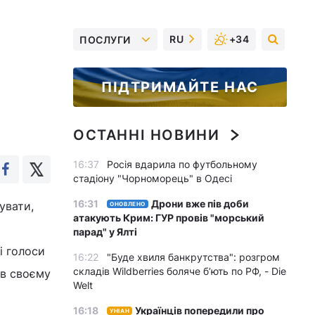
RU
+34
ПОСЛУГИ
ПІДТРИМАЙТЕ НАС
ОСТАННІ НОВИНИ
16:37
Росія вдарила по футбольному
стадіону "Чорноморець" в Одесі
16:31
Дрони вже пів доби
увати,
ОНОВЛЕНО
атакують Крим: ГУР провів "морський
парад" у Ялті
і голоси
16:22
"Буде хвиля банкрутства": розгром
складів Wildberries боляче бʼють по РФ, - Die
 в своєму
Welt
16:18
Українців попередили про
УНІАН