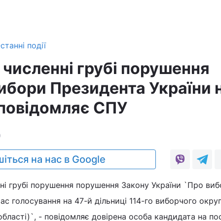
станні події
 численні грубі порушення
вибори Президента України 
 повідомляє СПУ
0
іться на нас в Google
ні грубі порушення порушення Закону України `Про ви
ас голосування на 47-й дільниці 114-го виборчого округ
області)`, - повідомляє довірена особа кандидата на по