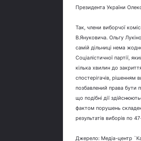
Президента України Олек
Так, члени виборчої комі
В.Януковича. Ольгу Лукін
самій дільниці нема жодно
Соціалістичної партії, я
кілька хвилин до закриття
спостерігачів, рішенням в
позбавлений права бути пр
що подібні дії здійснюють
фактом порушень складено
результатів виборів по 47
Джерело: Медіа-центр `К