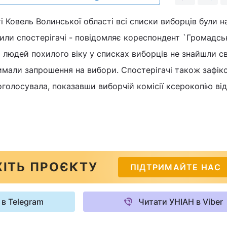
ті Ковель Волинської області всі списки виборців були н
вили спостерігачі - повідомляє кореспондент `Громадсь
о людей похилого віку у списках виборців не знайшли с
имали запрошення на вибори. Спостерігачі також зафік
голосувала, показавши виборчій комісії ксерокопію ві
ІТЬ ПРОЄКТУ
ПІДТРИМАЙТЕ НАС
 в Telegram
Читати УНІАН в Viber