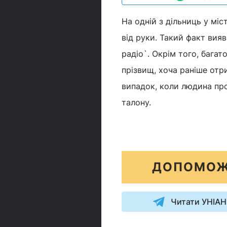
На одній з дільниць у міс
від руки. Такий факт вия
радіо`. Окрім того, багат
прізвищ, хоча раніше отр
випадок, коли людина про
талону.
ДОПОМОЖ
Читати УНІАН