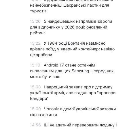
найнебезпечніші шахрайські пастки для
туристів
15:26
5 найдешевших напрямків Європи
для відпочинку у 2026 році: оновлений
рейтинг
15:22
У 1984 році Британія навмисно
врізала поїзд у ядерний контейнер: навіщо
це зробили
15:19
Android 17 стане останнім
оновленням для цих Samsung – серед них
може бути ваш
15:08
Навроцький заявив про підтримку
української армії, але згадав про "прапори
Бандери"
15:00
Чоловік відомої української акторки
пішов з життя
14:56
ШІ не здатний перевершити людину і