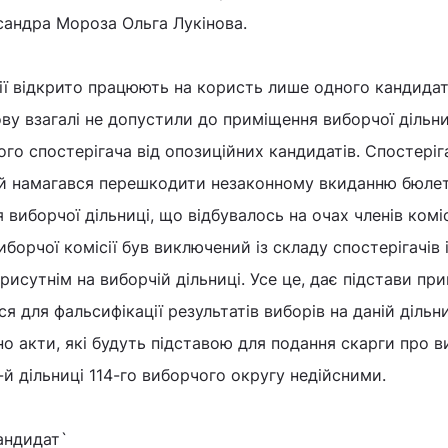
сандра Мороза Ольга Лукінова.
сії відкрито працюють на користь лише одного кандидат
ову взагалі не допустили до приміщення виборчої дільни
го спостерігача від опозиційних кандидатів. Спостеріг
кий намагався перешкодити незаконному вкиданню бюлет
 виборчої дільниці, що відбувалось на очах членів коміс
иборчої комісії був виключений із складу спостерігачів 
исутнім на виборчій дільниці. Усе це, дає підстави при
ся для фальсифікації результатів виборів на даній дільни
 акти, які будуть підставою для подання скарги про в
-й дільниці 114-го виборчого округу недійсними.
андидат`