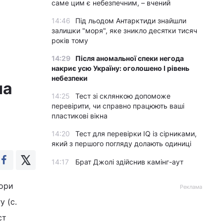
саме цим є небезпечним, – вчений
14:46
Під льодом Антарктиди знайшли
залишки "моря", яке зникло десятки тисяч
років тому
14:29
Після аномальної спеки негода
накриє усю Україну: оголошено І рівень
небезпеки
на
14:25
Тест зі склянкою допоможе
перевірити, чи справно працюють ваші
пластикові вікна
14:20
Тест для перевірки IQ із сірниками,
який з першого погляду долають одиниці
14:17
Брат Джолі здійснив камінг-аут
бори
Реклама
у (с.
ст