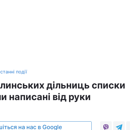
станні події
олинських дільниць списки
и написані від руки
0
іться на нас в Google