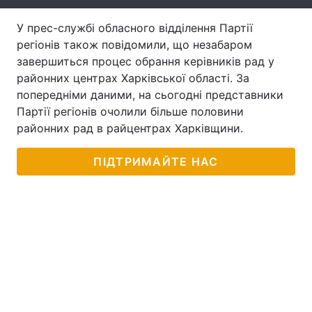
Лонгріди
У прес-службі обласного відділення Партії
регіонів також повідомили, що незабаром
завершиться процес обрання керівників рад у
Відео з Youtube
Статті
районних центрах Харківської області. За
попередніми даними, на сьогодні представники
Інтерв'ю
Думки
Партії регіонів очолили більше половини
Архів
Вакансії
районних рад в райцентрах Харківщини.
Контакти
ПІДТРИМАЙТЕ НАС
Послуги