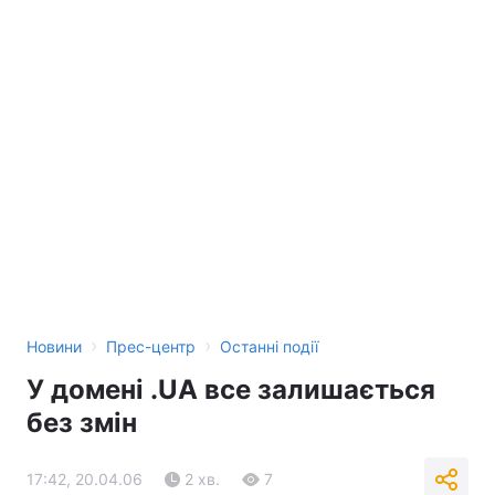
›
›
Новини
Прес-центр
Останні події
У домені .UA все залишається
без змін
17:42, 20.04.06
2 хв.
7