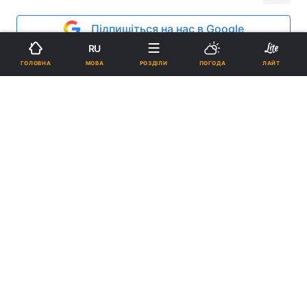
Підпишіться на нас в Google
RU
Реклама
МОВА
ГОЛОВНА
РОЗДІЛИ
ПОГОДА
ЛАЙТ
ad
25 березня 2006 року пішов із життя директор
ТОВ "Хостмайстер", адміністратор українського
інтернет-домену .UA, жива легенда українського