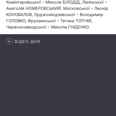
Комінтернівської – Микола БІЛОДІД, Ленінської –
Анатолій НОМЕРОВСЬКИЙ, Московської – Леонід
КОНОВАЛОВ, Орджонікідзевської – Володимир
ГОЛОВКО, Фрунзенської – Тетяна ТОПЧІЙ,
Головна
Війна
Червонозаводської – Микола ГНІДЕНКО.
Україна
Політика
ВІДЕО ДНЯ
Економіка
Світ
Спорт
Наука
Техно і зв'язок
Лайт
Зброя
Інциденти
Здоров'я
Туризм
Цікавинки
Погода
Екологія
Регіони