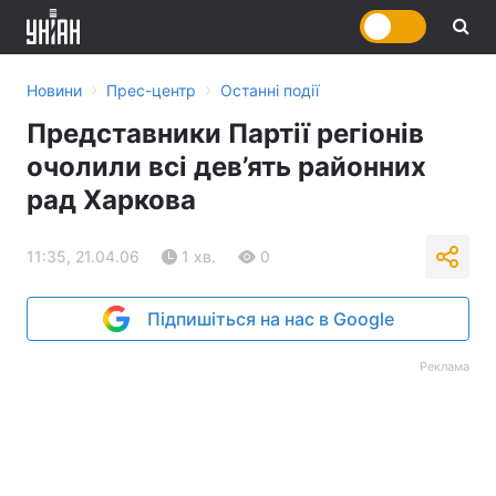
›
›
Новини
Прес-центр
Останні події
Представники Партії регіонів
очолили всі дев’ять районних
рад Харкова
11:35, 21.04.06
1 хв.
0
Підпишіться на нас в Google
Реклама