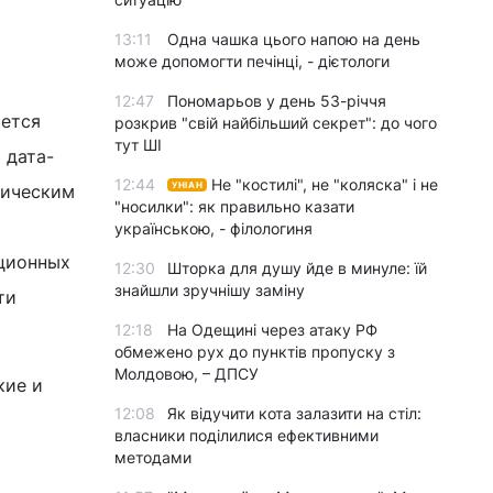
13:11
Одна чашка цього напою на день
може допомогти печінці, - дієтологи
12:47
Пономарьов у день 53-річчя
яется
розкрив "свій найбільший секрет": до чого
тут ШІ
 дата-
12:44
Не "костилі", не "коляска" і не
УНІАН
ническим
"носилки": як правильно казати
українською, - філологиня
ционных
12:30
Шторка для душу йде в минуле: їй
знайшли зручнішу заміну
ти
12:18
На Одещині через атаку РФ
обмежено рух до пунктів пропуску з
Молдовою, – ДПСУ
кие и
12:08
Як відучити кота залазити на стіл:
власники поділилися ефективними
методами