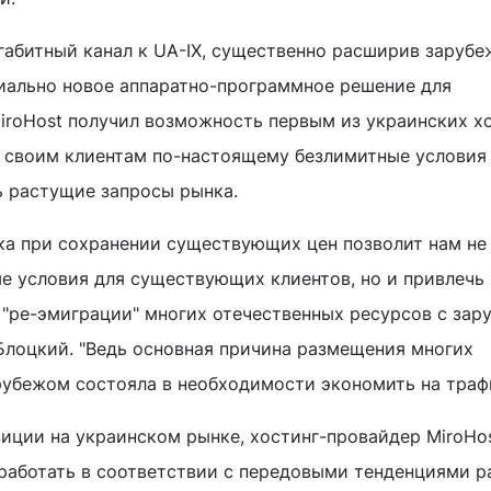
игабитный канал к UA-IX, существенно расширив заруб
иально новое аппаратно-программное решение для
MiroHost получил возможность первым из украинских х
 своим клиентам по-настоящему безлимитные условия 
 растущие запросы рынка.
ка при сохранении существующих цен позволит нам не
е условия для существующих клиентов, но и привлечь 
т "ре-эмиграции" многих отечественных ресурсов с за
 Блоцкий. "Ведь основная причина размещения многих
рубежом состояла в необходимости экономить на трафи
ции на украинском рынке, хостинг-провайдер MiroHo
работать в соответствии с передовыми тенденциями р