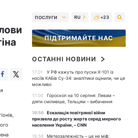
RU
+23
ПОСЛУГИ
олови
ПІДТРИМАЙТЕ НАС
іна
ОСТАННІ НОВИНИ
17:01
У РФ кажуть про пуски Х-101 із
носіїв КАБів Су-34: аналітики оцінили, чи це
можливо
ля
17:00
Гороскоп на 10 серпня: Левам –
діяти сміливіше, Тельцям – вибачення
16:56
Ескалація повітряної війни
іонів,
призвела до росту жертв серед мирного
ного
населення України, – CNN
лена
16:56
Метеозалежність – це не міф: