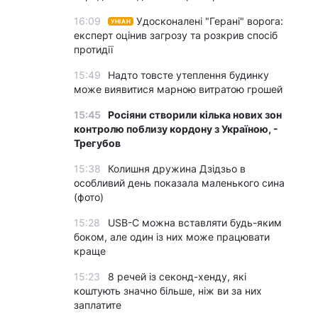
16:09
Удосконалені "Герані" ворога:
УНІАН
експерт оцінив загрозу та розкрив спосіб
протидії
15:49
Надто товсте утеплення будинку
може виявитися марною витратою грошей
15:45
Росіяни створили кілька нових зон
контролю поблизу кордону з Україною, -
Трегубов
15:38
Колишня дружина Дзідзьо в
особливий день показала маленького сина
(фото)
15:28
USB-C можна вставляти будь-яким
боком, але один із них може працювати
краще
15:23
8 речей із секонд-хенду, які
коштують значно більше, ніж ви за них
заплатите