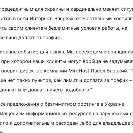
прецедентным для Украины и кардинально меняет ситу
йтов в сети Интернет. Впервые отечественный хостинг
ть своим клиентам безлимитные условия работы, не
-либо доплат за трафик.
ионное событие для рынка. Мы переходим к принципи
 при которой наши клиенты могут вообще не задумыва
 говорит директор компании MiroHost Павел Блоцкий. "
е нет таких пунктов, как лимит и доплата за трафик –
доплат или доплат, ничего подобного."
се предложения о безлимитном хостинге в Украине
змещением информационных ресурсов на зарубежных с
дило к дополнительным расходам либо для владельцев 
й.