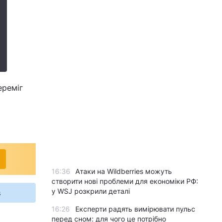
ереміг
16:36
Атаки на Wildberries можуть
створити нові проблеми для економіки РФ:
у WSJ розкрили деталі
s
16:26
Експерти радять вимірювати пульс
перед сном: для чого це потрібно