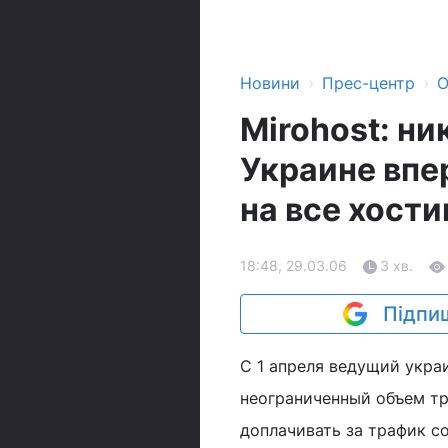
›
›
Новини
Прес-центр
О
Mirohost: ни
Украине впе
на все хост
18:48, 29.03.06
3 хв.
Підпиш
С 1 апреля ведущий укра
неограниченный объем тр
доплачивать за трафик с