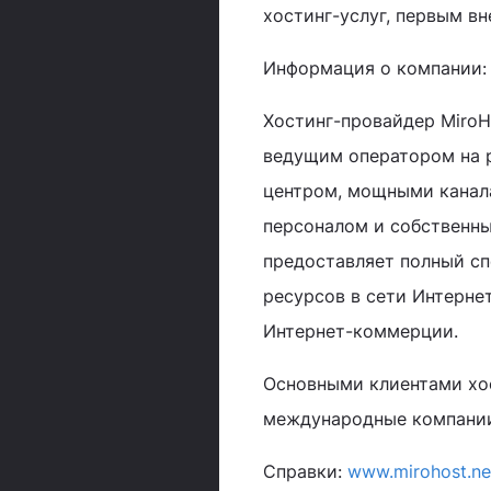
хостинг-услуг, первым вн
Информация о компании:
Хостинг-провайдер MiroHo
ведущим оператором на р
центром, мощными канал
персоналом и собственн
предоставляет полный с
ресурсов в сети Интерне
Интернет-коммерции.
Основными клиентами хос
международные компании,
Справки:
www.mirohost.ne