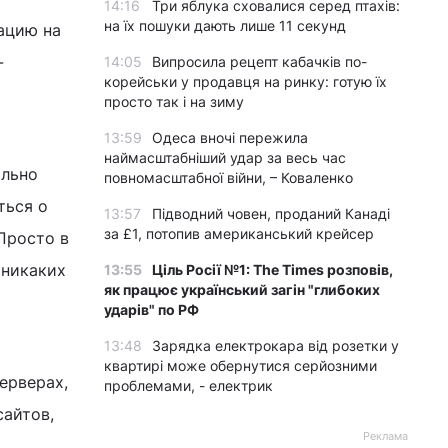
14:16
Три яблука сховалися серед птахів:
на їх пошуки дають лише 11 секунд
ацию на
-
14:05
Випросила рецепт кабачків по-
корейськи у продавця на ринку: готую їх
просто так і на зиму
13:59
Одеса вночі пережила
наймасштабніший удар за весь час
ально
повномасштабної війни, – Коваленко
ться о
13:57
Підводний човен, проданий Канаді
за £1, потопив американський крейсер
Просто в
 никаких
13:55
Ціль Росії №1: The Times розповів,
як працює український загін "глибоких
ударів" по РФ
13:48
Зарядка електрокара від розетки у
квартирі може обернутися серйозними
ерверах,
проблемами, - електрик
сайтов,
Реклама