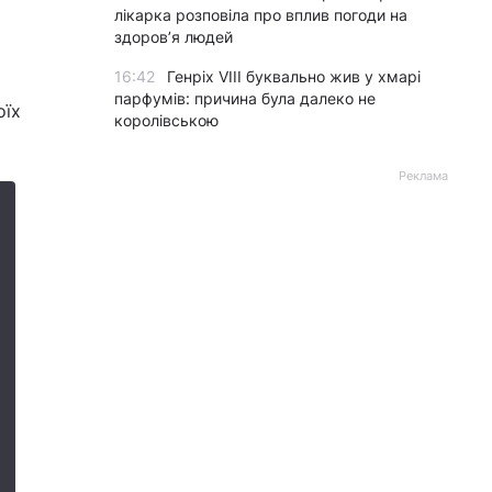
лікарка розповіла про вплив погоди на
здоров’я людей
16:42
Генріх VIII буквально жив у хмарі
парфумів: причина була далеко не
оїх
королівською
Реклама