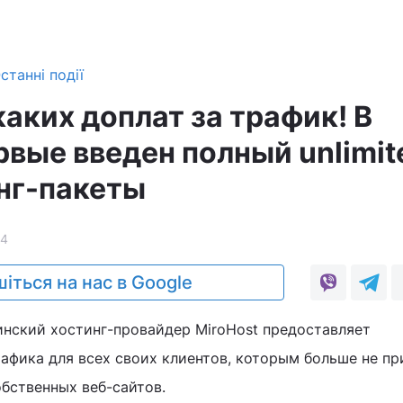
станні події
каких доплат за трафик! В
рвые введен полный unlimit
инг-пакеты
4
іться на нас в Google
инский хостинг-провайдер MiroHost предоставляет
афика для всех своих клиентов, которым больше не пр
обственных веб-сайтов.