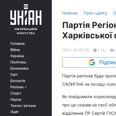
›
›
Новини
Прес-центр
О
Партія Регіо
ІНФОРМАЦІЙНЕ
Харківської
АГЕНТСТВО
Головна
Війна
18:51, 29.03.06
1 хв.
Україна
Підпиш
Політика
Економіка
Світ
Партія регіонів буде про
Екологія
САЛИГІНА на посаду голов
Регіони
Спорт
Як повідомили кореспонден
Наука
про це сказав на сесії о
Техно і зв'язок
Лайт
відділення ПР Сергій ГУС