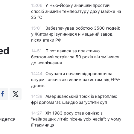
15:06
У Нью-Йорку знайшли простий
спосіб знизити температуру даху майже на
25 °C
15:01
Забезпечував роботою 3500 людей:
у Житомирі зупинився німецький завод
після атаки РФ
ed
14:51
Пілот взявся за практично
безлюдний острів: за 50 років він змінився
до невпізнання
14:44
Окупанти почали відправляти на
штурм танки з активним захистом від FPV-
дронів
14:38
Американський трюк із картоплею
фрі допомагає швидко загустити суп
14:27
Хіт 1983 року став однією з
идется
"найкращих літніх пісень усіх часів": у чому
її таємниця