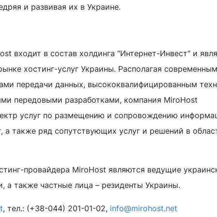
едряя и развивая их в Украине.
st входит в состав холдинга "Интернет-Инвест" и явл
ынке хостинг-услуг Украины. Располагая современным
ами передачи данных, высококвалифицированным тех
ыми передовыми разработками, компания MiroHost
пектр услуг по размещению и сопровождению информа
т, а также ряд сопутствующих услуг и решений в облас
тинг-провайдера MiroHost являются ведущие украинс
 а также частные лица – резиденты Украины.
t
, тел.: (+38-044) 201-01-02,
info@mirohost.net