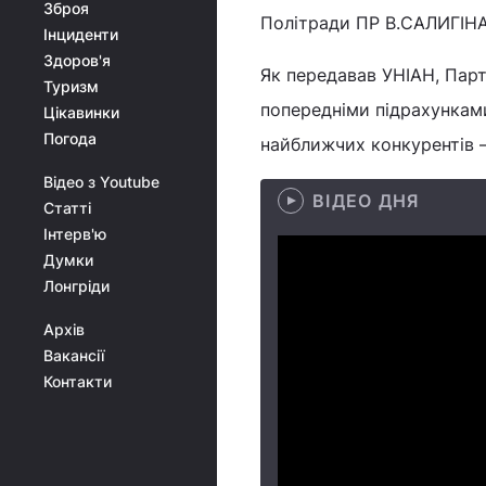
Зброя
Політради ПР В.САЛИГІНА 
Інциденти
Здоров'я
Як передавав УНІАН, Парті
Туризм
попередніми підрахунками
Цікавинки
Погода
найближчих конкурентів –
Відео з Youtube
ВІДЕО ДНЯ
Статті
Інтерв'ю
Думки
Лонгріди
Архів
Вакансії
Контакти