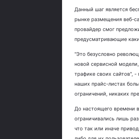
Данный шаг является бес
рынке размещения веб-са
провайдер смог предложи
предусматривающие каких
"Это безусловно революц
новой сервисной модели,
трафике своих сайтов", -
наших прайс-листах больш
ограничений, никаких пре
До настоящего времени в
ограничивались лишь ра
что так или иначе приво
либо для их пользователе