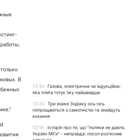
ежные
остинг-
работы,
 только
новых. В
13:30
Газова, електрична чи індукційна:
рубежных
яка плита готує їжу найшвидше
13:30
Три знаки Зодіаку ось-ось
ке."
попрощаються з самотністю та знайдуть
кохання
st
13:18
Історія про те, що "поляки не дають
Україні МіГи" - неправда: посол роз’яснив
азвития
ситуацію