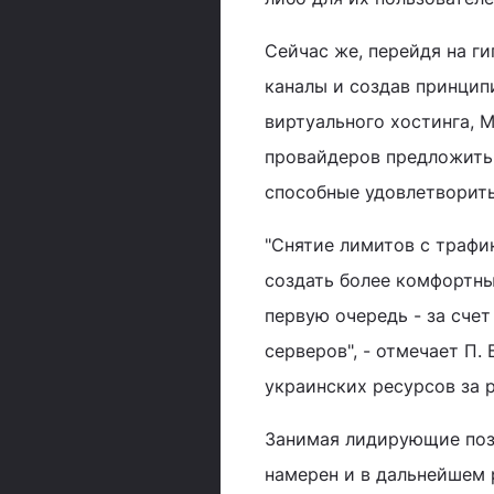
Сейчас же, перейдя на г
каналы и создав принцип
виртуального хостинга, 
провайдеров предложить
способные удовлетворить
"Снятие лимитов с трафи
создать более комфортны
первую очередь - за сче
серверов", - отмечает П.
украинских ресурсов за 
Занимая лидирующие пози
намерен и в дальнейшем 