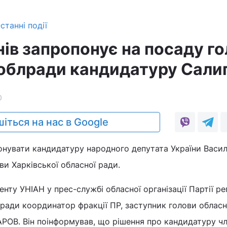
станні події
нів запропонує на посаду г
 облради кандидатуру Салиг
0
іться на нас в Google
понувати кандидатуру народного депутата України Васи
и Харківської обласної ради.
ту УНІАН у прес-службі обласної організації Партії рег
блради координатор фракції ПР, заступник голови облас
АРОВ. Він поінформував, що рішення про кандидатуру ч