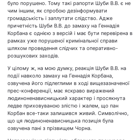
було порушено. Тому такі рапорти Шуби В.В. є не
чим іншим, як спробою дезінформувати
громадськість і заплутати слідство. Адже
причетність Шуби В.В. до замаху на Геннадія
Корбана є однією з версій і має бути перевірена в
рамках уже порушеної кримінальної справи
шляхом проведення слідчих та оперативно-
розшукових заходів.
У цілому ж, на мою думку, реакція Шуби В.В. на
події навколо замаху на Геннадія Корбана,
озвучена його підлеглими в ході вищезазначеної
прес-конференції, має яскраво виражений
людиноненависницький характер і просякнута
ледве приховуваною злістю і жалем, що пан
Корбан все-таки залишився живий. Символічно,
що ця людиноненависницька позиція була
озвучена пані з прізвищем Чорна.