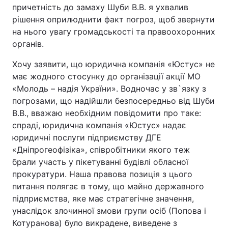
причетність до замаху Шуби В.В. я ухвалив
рішення оприлюднити факт погроз, щоб звернути
на нього увагу громадськості та правоохоронних
органів.
Хочу заявити, що юридична компанія «Юстус» не
має жодного стосунку до організації акції МО
«Молодь – надія України». Водночас у зв`язку з
погрозами, що надійшли безпосередньо від Шуби
В.В., вважаю необхідним повідомити про таке:
спраді, юридична компанія «Юстус» надає
юридичні послуги підприємству ДГЕ
«Дніпрогеофізіка», співробітники якого теж
брали участь у пікетуванні будівлі обласної
прокуратури. Наша правова позиція з цього
питання полягає в тому, що майно державного
підприємства, яке має стратегічне значення,
унаслідок злочинної змови групи осіб (Попова і
Котуранова) було викрадене, виведене з