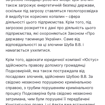
також загрожує енергетичній безпеці держави,
оскільки під загрозу ставляться геологорозвідка
й видобуток корисних копалин – сфера
діяльності цього підприємства. Крім того, під
загрозою розкриття є дані про діяльність цього
підприємства, які охороняються Законом «Про
державну таємницю України». Саме від
відповідальності за ці злочини Шуба В.В. і
намагається ухилитися.
Крім того, адвокати юридичної компанії «Юстус»
здійснюють правову допомогу громадянці
Подковиріній, яка також постраждала від
посадових злочинів, здійснених Шубою В.В. За
свідомо незаконно порушеною кримінальною
справою, з грубим порушенням кримінального
процесу Подковиріна була свідомо незаконно
затримана, чим були порушені її передбачені
Конституцією права, і ці факти вже встановлені