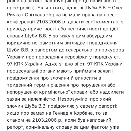
років на захист закону» (як про це написано в
прес-релізі). Більш того, підлеглі Шуби В.В. – Олег
Ричка і Світлана Чорна не мали права на прес-
конференції 21.03.2006 р. давати свої коментарі з
приводу причетності або непричетності до цієї
справи Шуби В.В. У зв`язку з цим абсурдним і
юридично неграмотним виглядає і поводження
Шуби В.В. з рапортом до генерального прокурора
України про проведення перевірки у порядку ст.
97 КПК України. Адже згідно зі ст. 97 КПК України
процесуальні органи мають приймати заяви і
повідомлення про злочини й виносити в
триденний термін рішення про порушення або
непорушення кримінальної справи, або надсилати
заяви за належністю. Незрозуміло, про який
злочин Шуба В.В. повідомляє у своєму рапорті:
якщо про замах на Геннадія Корбана, то за
станом на 21.03.2006 р., коли був написаний
рапорт, кримінальну справу за цим фактом уже