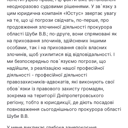
неодноразово судовими рішеннями. У зв`язку з
цим юридична компанія «Юстус» звертає увагу
на те, що ці погрози свідчать, по-перше, про
продовження злочинної діяльності прокурора
області Шуби В.В.; по-друге, вони спрямовані як
на приховання злочинів, здійснених іншими
особами, так і на приховання своїх власних
злочинів, щоб ухилитися від відповідальності. І
ми безпосередньо пов`язуємо погрози, що
надійшли, з реалізацією нашої професійної
діяльності - професійної діяльності
правозахисників-адвокатів, які виконують свої
обов`язки із правового захисту громадян,
зокрема на території Дніпропетровського
регіону, тобто в юрисдикції, де діють посадові
повноваження сьогоднішнього прокурора області
Шуби В.В.
У мене викликає глибоке занепокоєння