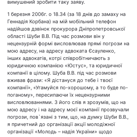
вимушений зробити таку заяву.
1 березня 2006г. о 18.34 (за 18 днів до замаху на
Геннадія Корбана) на мій мобільний телефон
Головна
Війна
надійшов дзвінок прокурора Дніпропетровської
області Шуби В.В. Під час розмови він у
Україна
Політика
нецензурній формі висловлював прямі погрози на
мою адресу, на адресу адвоката Єсауленко,
Економіка
Світ
інших адвокатів, котрі співробітничають з
юридичною компанією «Юстус», та юридичної
Спорт
Наука
компанії в цілому. Шуба В.В. під час розмови
вживав фрази: «Я дістануся до тебе і твоєї
Техно і зв'язок
Лайт
компанії», «Угамуйся по-хорошому, а то буде по-
Зброя
Інциденти
поганому», пересипаючи їх нецензурними
висловлюваннями. З його слів я зрозумів, що на
Здоров'я
Туризм
мою адресу і на адресу моєї компанії прозвучали
погрози, пов`язані з тим, що, на думку Шуби В.В.,
Цікавинки
Погода
я причетний до організації акції молодіжної
організації «Молодь – надія України» щодо
Екологія
Регіони