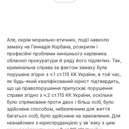
Але, окрім морально-етичних, події навколо
замаху на Геннадія Корбана, розкрили і
професійні проблеми нинішнього керівника
обласної прокуратури й ряду його підлеглих. Так,
кримінальна справа за фактом замаху була
порушена згідно з ч.1 ст.115 КК України, в той час,
як будь-який кваліфікований юрист підтвердить,
що це правопорушення припускає порушення
справи згідно з ч.2 ст.115 КК України, оскільки
було спрямоване проти двох і більш осіб, було
здійснене способом, небезпечним для життя
багатьох осіб, було здійснене на замовлення. Для
незнайомих з юриспруденцією у зв`язку з цим