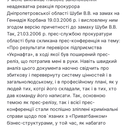
неадекватна реакція прокурора
Дніпропетровської області Шуби В.В. на замах на
Геннадія Корбана 19.03.2006 р. і висловлену ним
згодом версію причетності до замаху Шуби В.В.
Так, 21.03.2006 р. прес-службою прокуратури
області була скликана прес-конференція на тему:
«Про результати перевірок підприємства
«Укрнафта», в ході якої був поширений прес-
реліз, що потрапив мені в руки. Навіть швидкий
аналіз цього документа наочно свідчить про
збиткову і перевернуту систему цінностей і в
загальнолюдському, і в професійному плані, як у
людей тих, котрі його складали, так і в тих, хто
дав команду його написати. Так, основною
темою як прес-релізу, так і всієї прес-
конференції стали поспішно зліплені кримінальні
справи щодо пов`язаних з «Приватбанком»
бізнес-структурами, у той час, як набагато