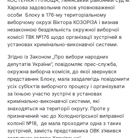
КОСТЕНКА і ПЛЮЩА, Ленінський районний суд м.
Харкова задовольнив позов уповноваженої
особи Блоку в 176-му територіальному
виборчому окрузі Віктора КОЗОРІЗА і визнав
незаконною бездіяльність окружної виборчої
комісії ТВК №176 щодо організації зустрічей в
установах кримінально-виконавчої системи.
Згідно із Законом „Про вибори народних
депутатів України”, повідомляє прес-служба,
окружна виборча комісія, до якої звернувся
представник Блоку, мала заздалегідь повідомити
усіх суб’єктів виборчого процесу і організувати
за їхньою участю зустрічі в установах
кримінально-виконавчої системи, які
знаходяться на території округу. Проте у
призначений час до Холодногірської виправної
колонії №18, де мала проходити одна з таких
зустрічей, замість представника ОВК з’явився