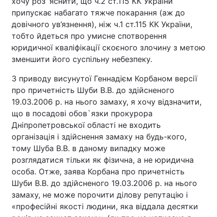
хочу роз`яснити, що ч.2 ст.115 КК України
припускає набагато тяжче покарання (аж до
довічного ув’язнення), ніж ч.1 ст.115 КК України,
тобто йдеться про умисне спотворення
юридичної кваліфікації скоєного злочину з метою
зменшити його суспільну небезпеку.
З приводу висунутої Геннадієм Корбаном версії
про причетність Шуби В.В. до здійсненого
19.03.2006 р. на нього замаху, я хочу відзначити,
що в посадові обов`язки прокурора
Дніпропетровської області не входить
організація і здійснення замаху на будь-кого,
тому Шуба В.В. в даному випадку може
розглядатися тільки як фізична, а не юридична
особа. Отже, заява Корбана про причетність
Шуби В.В. до здійсненого 19.03.2006 р. на нього
замаху, не може порочити ділову репутацію і
«професійні якості людини, яка віддала десятки