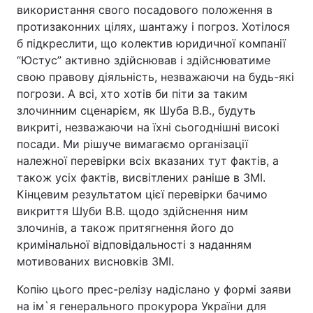
використання свого посадового положення в
протизаконних цілях, шантажу і погроз. Хотілося
б підкреслити, що колектив юридичної компанії
“Юстус” активно здійснював і здійснюватиме
свою правову діяльність, незважаючи на будь-які
погрози. А всі, хто хотів би піти за таким
злочинним сценарієм, як Шуба В.В., будуть
викриті, незважаючи на їхні сьогоднішні високі
посади. Ми рішуче вимагаємо організації
належної перевірки всіх вказаних тут фактів, а
також усіх фактів, висвітлених раніше в ЗМІ.
Кінцевим результатом цієї перевірки бачимо
викриття Шуби В.В. щодо здійснення ним
злочинів, а також притягнення його до
кримінальної відповідальності з наданням
мотивованих висновків ЗМІ.
Копію цього прес-релізу надіслано у формі заяви
на ім`я генерального прокурора України для