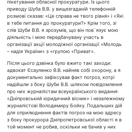
пікетування обласної прокуратури. Із цього
приводу Шуба В.В. у вищезгаданій телефонній
Лонгріди
розмові сказав: «Це справа не твого рівня» і «Які
в тебе питання до прокуратури?» Крім того, зі
Відео з Youtube
Статті
слів Шуби В.В. я зрозумів, що він пов`язує мою
діяльність і мою передбачувану участь в
Інтерв'ю
Думки
організації акції молодіжної організації «Молодь
– надія України» з «групою «Приват».
Архів
Вакансії
Після цього дзвінка було вжито такі заходи:
Контакти
адвокат Єсауленко В.В. найняв собі охорону, а я
документально зафіксував факт погроз, котрі
Послуги
надійшли з боку Шуби В.В. шляхом повідомлення
про них журналістам всеукраїнського видання
«Дніпровський юридичний вісник» і незалежному
журналістові Володимиру Бойку. Подальших дій
для оприлюднення фактів погроз на мою адресу
з боку прокурора Дніпропетровської області я в
той момент не робив, оскільки не бачив у них