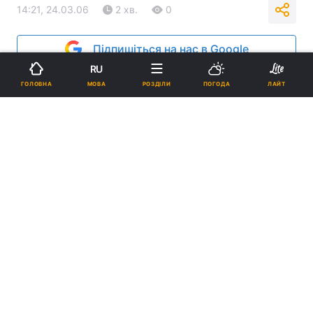
14:21, 24.03.06
2 хв.
0
Підпишіться на нас в Google
RU
Реклама
МОВА
ГОЛОВНА
РОЗДІЛИ
ПОГОДА
ЛАЙТ
ad
Апеляційний суд Харківської області дозволив
використовувати ім’я Віталія КЛИЧКА у назві