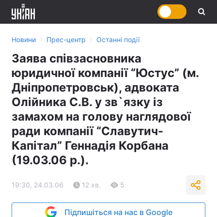
›
›
Новини
Прес-центр
Останні події
Заява співзасновника
юридичної компанії “Юстус” (м.
Дніпропетровськ), адвоката
Олійника С.В. у зв`язку із
замахом на голову наглядової
ради компанії “Славутич-
Капітал” Геннадія Корбана
(19.03.06 р.).
19:30, 24.03.06
12 хв.
5
Підпишіться на нас в Google