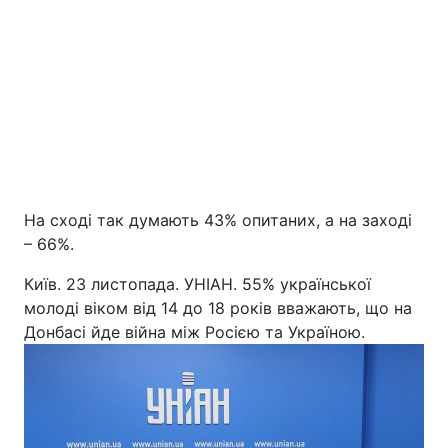
Головна
Війна
На сході так думають 43% опитаних, а на заході
– 66%.
Україна
Політика
Київ. 23 листопада. УНІАН. 55% української
молоді віком від 14 до 18 років вважають, що на
Економіка
Світ
Донбасі йде війна між Росією та Україною.
Екологія
РЕГІОНИ