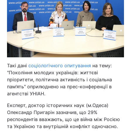
Київ
Львів
Дніпро
Харків
Одеса
Спорт
Наука
Такі дані
соціологічного опитування
на тему:
"Покоління молодих українців: життєві
Техно і зв'язок
Лайт
пріоритети, політична активність і соціальна
пам’ять" оприлюднено на прес-конференції в
Зброя
Інциденти
агентстві УНІАН.
Експерт, доктор історичних наук (м.Одеса)
Здоров'я
Туризм
Олександр Пригарін зазначив, що 29%
респондентів вважають, що це війна між Росією
Цікавинки
Погода
та Україною та внутрішній конфлікт одночасно.