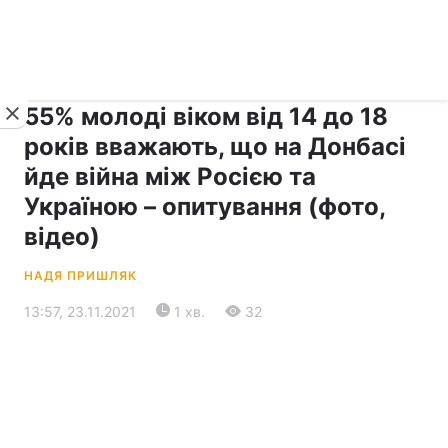
›
›
Новини
Прес-центр
Останні події
55% молоді віком від 14 до 18
років вважають, що на Донбасі
йде війна між Росією та
Україною – опитування (фото,
відео)
НАДЯ ПРИШЛЯК
13:57, 23.11.2021
1 хв.
32