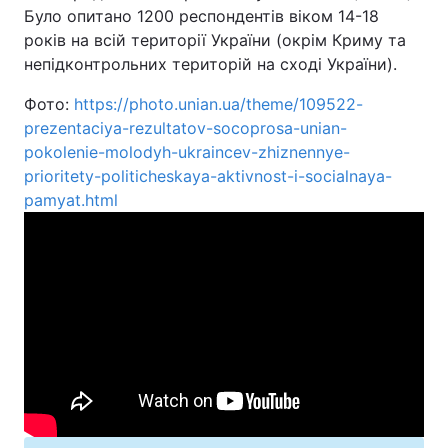
Було опитано 1200 респондентів віком 14-18
років на всій території України (окрім Криму та
непідконтрольних територій на сході України).
Фото:
https://photo.unian.ua/theme/109522-
prezentaciya-rezultatov-socoprosa-unian-
pokolenie-molodyh-ukraincev-zhiznennye-
prioritety-politicheskaya-aktivnost-i-socialnaya-
pamyat.html