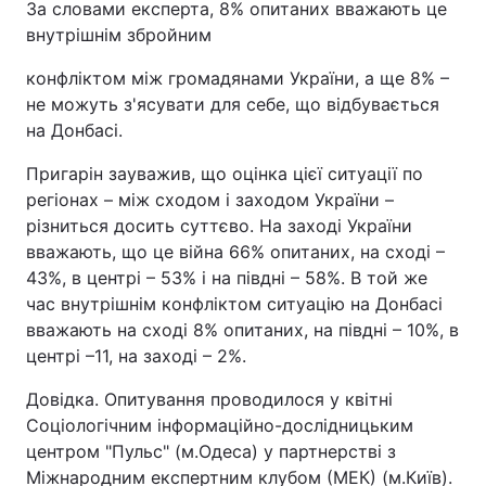
За словами експерта, 8% опитаних вважають це
Відео з Youtube
Статті
внутрішнім збройним
конфліктом між громадянами України, а ще 8% –
Інтерв'ю
Думки
не можуть з'ясувати для себе, що відбувається
на Донбасі.
Архів
Вакансії
Пригарін зауважив, що оцінка цієї ситуації по
Контакти
регіонах – між сходом і заходом України –
різниться досить суттєво. На заході України
вважають, що це війна 66% опитаних, на сході –
ПОСЛУГИ
43%, в центрі – 53% і на півдні – 58%. В той же
час внутрішнім конфліктом ситуацію на Донбасі
вважають на сході 8% опитаних, на півдні – 10%, в
Реклама на сайті
Фотобанк
центрі –11, на заході – 2%.
Моніторинг
Пресцентр
Довідка.
Опитування проводилося у квітні
Соціологічним інформаційно-дослідницьким
центром "Пульс" (м.Одеса) у партнерстві з
Міжнародним експертним клубом (МЕК) (м.Київ).