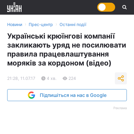
›
›
Новини
Прес-центр
Останні події
Українські крюїнгові компанії
закликають уряд не посилювати
правила працевлаштування
моряків за кордоном (відео)
21:28, 11.07.17
4 хв.
224
Підпишіться на нас в Google
Реклама