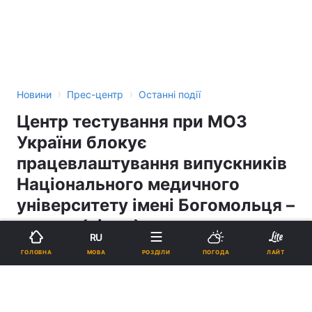
›
›
Новини
Прес-центр
Останні події
Центр тестування при МОЗ
України блокує
працевлаштування випускників
Національного медичного
університету імені Богомольця –
ректор (відео)
RU
МОВА
ГОЛОВНА
РОЗДІЛИ
ПОГОДА
ЛАЙТ
14:52, 07.07.17
3 хв.
144
Підпишіться на нас в Google