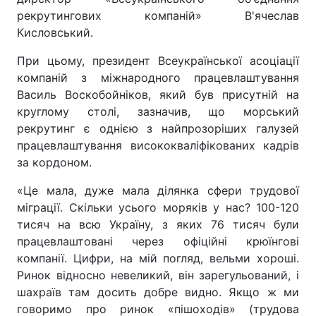
рекрутингових компаній» В'ячеслав
Лонгріди
Кисловський.
При цьому, президент Всеукраїнської асоціації
Відео з Youtube
Статті
компаній з міжнародного працевлаштування
Василь Воскобойніков, який був присутній на
Інтерв'ю
Думки
круглому столі, зазначив, що морський
рекрутинг є однією з найпрозоріших галузей
Архів
Вакансії
працевлаштування висококваліфікованих кадрів
Контакти
за кордоном.
«Це мала, дуже мала ділянка сфери трудової
Послуги
міграції. Скільки усього моряків у нас? 100-120
тисяч на всю Україну, з яких 76 тисяч були
працевлаштовані через офіційні крюїнгові
компанії. Цифри, на мій погляд, вельми хороші.
Ринок відносно невеликий, він зарегульований, і
шахраїв там досить добре видно. Якщо ж ми
говоримо про ринок «пішоходів» (трудова