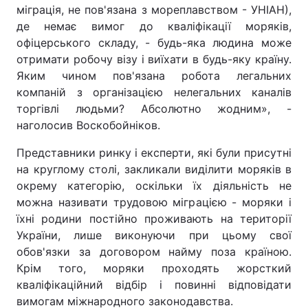
міграція, не пов'язана з мореплавством - УНІАН),
Тема оформлення
де немає вимог до кваліфікації моряків,
офіцерського складу, - будь-яка людина може
отримати робочу візу і виїхати в будь-яку країну.
Яким чином пов'язана робота легальних
компаній з організацією нелегальних каналів
торгівлі людьми? Абсолютно жодним», -
наголосив Воскобойніков.
Представники ринку і експерти, які були присутні
на круглому столі, закликали виділити моряків в
окрему категорію, оскільки їх діяльність не
можна називати трудовою міграцією - моряки і
їхні родини постійно проживають на території
України, лише виконуючи при цьому свої
обов'язки за договором найму поза країною.
Крім того, моряки проходять жорсткий
кваліфікаційний відбір і повинні відповідати
вимогам міжнародного законодавства.