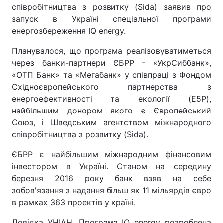
співробітництва з розвитку (Sida) заявив про
запуск в Україні спеціальної програми
енергозбереження IQ energy.
Планувалося, що програма реалізовуватиметься
через банки-партнери ЄБРР - «УкрСиббанк»,
«ОТП Банк» та «Мегабанк» у співпраці з Фондом
Східноєвропейського партнерства з
енергоефективності та екології (E5P),
найбільшим донором якого є Європейський
Союз, і Шведським агентством міжнародного
співробітництва з розвитку (Sida).
ЄБРР є найбільшим міжнародним фінансовим
інвестором в Україні. Станом на середину
березня 2016 року банк взяв на себе
зобов'язання з надання більш як 11 мільярдів євро
в рамках 363 проектів у країні.
Довідка УНІАН. Програма IQ energy розроблена