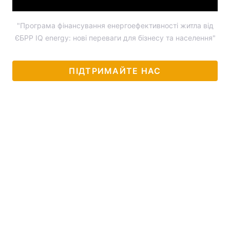
"Програма фінансування енергоефективності житла від
ЄБРР IQ energy: нові переваги для бізнесу та населення"
ПІДТРИМАЙТЕ НАС