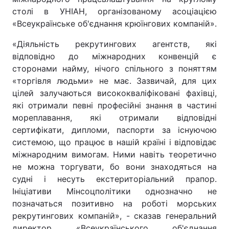
столі в УНІАН, організованому асоціацією
«Всеукраїнське об'єднання крюїнгових компаній».
«Діяльність рекрутингових агентств, які
Головна
Війна
відповідно до міжнародних конвенцій є
Україна
Політика
сторонами найму, нічого спільного з поняттям
«торгівля людьми» не має. Зазвичай, для цих
Економіка
Світ
цілей залучаються висококваліфіковані фахівці,
які отримали певні професійні знання в частині
Спорт
Наука
мореплавання, які отримали відповідні
сертифікати, дипломи, паспорти за існуючою
Техно і зв'язок
Лайт
системою, що працює в нашій країні і відповідає
міжнародним вимогам. Ними навіть теоретично
Зброя
Інциденти
не можна торгувати, бо вони знаходяться на
судні і несуть екстериторіальний прапор.
Здоров'я
Туризм
Ініціативи Мінсоцполітики однозначно не
Цікавинки
Погода
позначаться позитивно на роботі морських
рекрутингових компаній», - сказав генеральний
Екологія
Регіони
директор «Всеукраїнського об'єднання