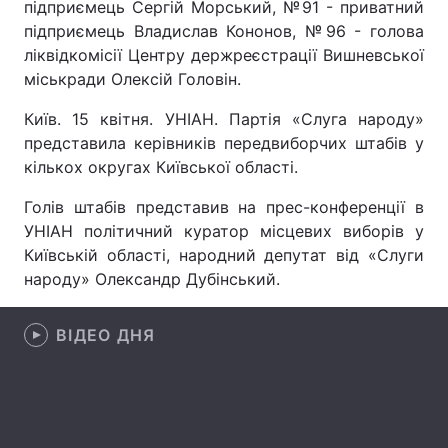
підприємець Сергій Морський, №91 - приватний
підприємець Владислав Кононов, №96 - голова
ліквідкомісії Центру держреєстрації Вишневської
міськради Олексій Головін.
Головна
Війна
Київ. 15 квітня. УНІАН. Партія «Слуга народу»
Україна
Політика
представила керівників передвиборчих штабів у
кількох округах Київської області.
Економіка
Світ
Голів штабів представив на прес-конференції в
Спорт
Наука
УНІАН політичний куратор місцевих виборів у
Київській області, народний депутат від «Слуги
Техно і зв'язок
Лайт
народу» Олександр Дубінський.
Зброя
Інциденти
ВІДЕО ДНЯ
Здоров'я
Туризм
Цікавинки
Погода
Екологія
Регіони