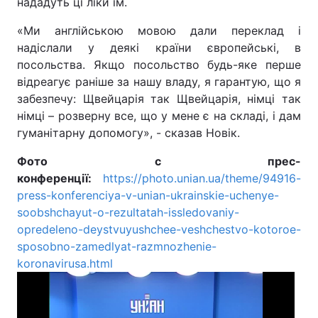
нададуть ці ліки їм.
«Ми англійською мовою дали переклад і
надіслали у деякі країни європейські, в
посольства. Якщо посольство будь-яке перше
відреагує раніше за нашу владу, я гарантую, що я
забезпечу: Щвейцарія так Щвейцарія, німці так
німці – розверну все, що у мене є на складі, і дам
гуманітарну допомогу», - сказав Новік.
Фото с прес-
конференції:
https://photo.unian.ua/theme/94916-
press-konferenciya-v-unian-ukrainskie-uchenye-
soobshchayut-o-rezultatah-issledovaniy-
opredeleno-deystvuyushchee-veshchestvo-kotoroe-
sposobno-zamedlyat-razmnozhenie-
koronavirusa.html