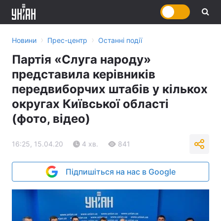
›
›
Новини
Прес-центр
Останні події
Партія «Слуга народу»
представила керівників
передвиборчих штабів у кількох
округах Київської області
(фото, відео)
16:25, 15.04.20
4 хв.
841
Підпишіться на нас в Google