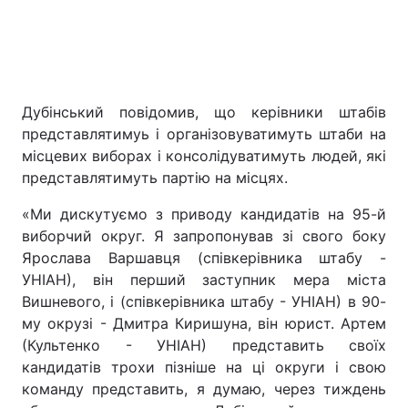
Дубінський повідомив, що керівники штабів
представлятимуь і організовуватимуть штаби на
місцевих виборах і консолідуватимуть людей, які
представлятимуть партію на місцях.
«Ми дискутуємо з приводу кандидатів на 95-й
виборчий округ. Я запропонував зі свого боку
Ярослава Варшавця (співкерівника штабу -
УНІАН), він перший заступник мера міста
Вишневого, і (співкерівника штабу - УНІАН) в 90-
му окрузі - Дмитра Киришуна, він юрист. Артем
(Культенко - УНІАН) представить своїх
кандидатів трохи пізніше на ці округи і свою
команду представить, я думаю, через тиждень