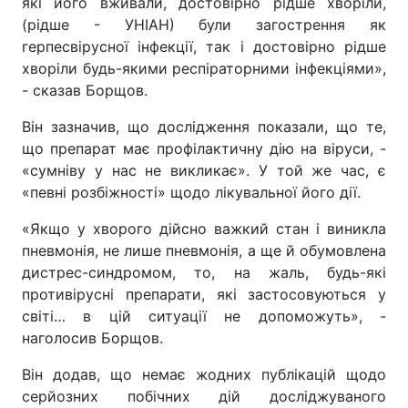
які його вживали, достовірно рідше хворіли,
(рідше - УНІАН) були загострення як
герпесвірусної інфекції, так і достовірно рідше
хворіли будь-якими респіраторними інфекціями»,
- сказав Борщов.
Він зазначив, що дослідження показали, що те,
що препарат має профілактичну дію на віруси, -
«сумніву у нас не викликає». У той же час, є
«певні розбіжності» щодо лікувальної його дії.
«Якщо у хворого дійсно важкий стан і виникла
пневмонія, не лише пневмонія, а ще й обумовлена
дистрес-синдромом, то, на жаль, будь-які
противірусні препарати, які застосовуються у
світі… в цій ситуації не допоможуть», -
наголосив Борщов.
Він додав, що немає жодних публікацій щодо
серйозних побічних дій досліджуваного