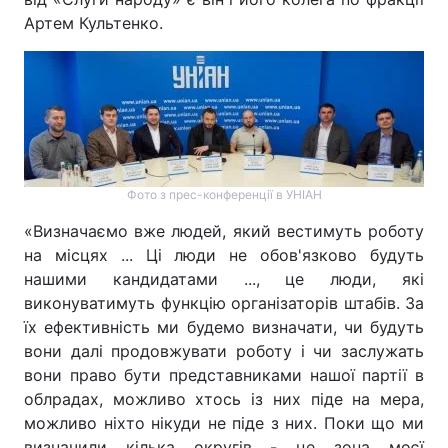
Артем Культенко.
Тема оформлення
Фото з прес-конференції в УНІАН
«Визначаємо вже людей, який вестимуть роботу
на місцях ... Ці люди не обов'язково будуть
нашими кандидатами ..., це люди, які
виконуватимуть функцію організаторів штабів. За
їх ефективність ми будемо визначати, чи будуть
вони далі продовжувати роботу і чи заслужать
вони право бути представниками нашої партії в
облрадах, можливо хтось із них піде на мера,
можливо ніхто нікуди не піде з них. Поки що ми
визначили кілька округів - це зона моєї