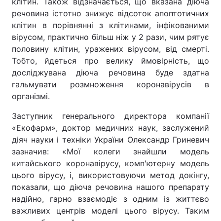
клітин. Також відзначається, що вказана діюча
речовина істотно знижує відсоток апоптотичних
клітин в порівнянні з клітинами, інфікованими
вірусом, практично більш ніж у 2 рази, чим рятує
половину клітин, уражених вірусом, від смерті.
Тобто, йдеться про велику ймовірність, що
досліджувана діюча речовина буде здатна
гальмувати розмноження коронавірусів в
організмі.
Заступник генерального директора компанії
«Екофарм», доктор медичних наук, заслужений
діяч науки і техніки України Олександр Гриневич
зазначив: «Мої колеги знайшли модель
китайського коронавірусу, комп'ютерну модель
цього вірусу, і, використовуючи метод докінгу,
показали, що діюча речовина нашого препарату
надійно, гарно взаємодіє з одним із життєво
важливих центрів моделі цього вірусу. Таким