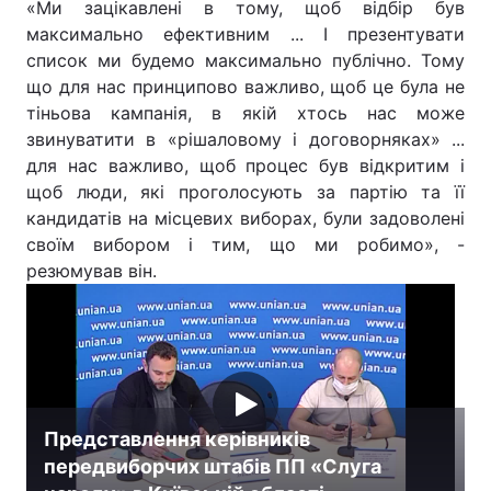
«Ми зацікавлені в тому, щоб відбір був
максимально ефективним ... І презентувати
список ми будемо максимально публічно. Тому
що для нас принципово важливо, щоб це була не
тіньова кампанія, в якій хтось нас може
звинуватити в «рішаловому і договорняках» ...
для нас важливо, щоб процес був відкритим і
щоб люди, які проголосують за партію та її
кандидатів на місцевих виборах, були задоволені
своїм вибором і тим, що ми робимо», -
резюмував він.
Представлення керівників
передвиборчих штабів ПП «Слуга