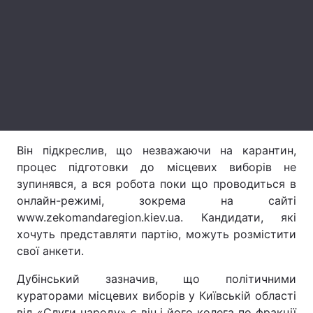
Лонгріди
Відео з Youtube
Статті
Інтерв'ю
Думки
Архів
Вакансії
Він підкреслив, що незважаючи на карантин,
Контакти
процес підготовки до місцевих виборів не
зупинявся, а вся робота поки що проводиться в
Послуги
онлайн-режимі, зокрема на сайті
www.zekomandaregion.kiev.ua. Кандидати, які
хочуть представляти партію, можуть розмістити
свої анкети.
Дубінський зазначив, що політичними
кураторами місцевих виборів у Київській області
від «Слуги народу» є він і його колега по фракції