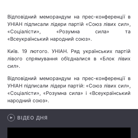
Відповідний меморандум на прес-конференції в
УНІАН підписали лідери партій «Союз лівих сил»,
Головна
Війна
«Соціалісти», «Розумна сила» та
«Всеукраїнський народний союз».
Україна
Політика
Київ. 19 лютого. УНІАН. Ряд українських партій
Економіка
Світ
лівого спрямування об’єдналися в «Блок лівих
сил».
Спорт
Наука
Відповідний меморандум на прес-конференції в
Техно і зв'язок
Лайт
УНІАН підписали лідери партій: «Союз лівих сил»,
«Соціалісти», «Розумна сила» і «Всеукраїнський
Зброя
Інциденти
народний союз».
Здоров'я
Туризм
ВІДЕО ДНЯ
Цікавинки
Погода
Екологія
Регіони