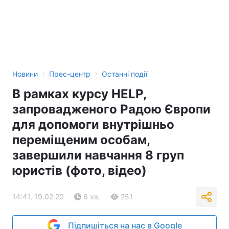
›
›
Новини
Прес-центр
Останні події
В рамках курсу HELP,
запровадженого Радою Європи
для допомоги внутрішньо
переміщеним особам,
завершили навчання 8 груп
юристів (фото, відео)
14:41, 19.02.20
6 хв.
251
Підпишіться на нас в Google