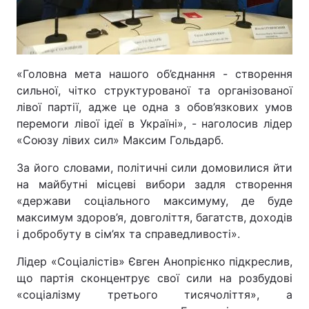
Тема оформлення
«Головна мета нашого об’єднання - створення
сильної, чітко структурованої та організованої
лівої партії, адже це одна з обов’язкових умов
перемоги лівої ідеї в Україні», - наголосив лідер
«Союзу лівих сил» Максим Гольдарб.
За його словами, політичні сили домовилися йти
на майбутні місцеві вибори задля створення
«держави соціального максимуму, де буде
максимум здоров’я, довголіття, багатств, доходів
і добробуту в сім’ях та справедливості».
Лідер «Соціалістів» Євген Анопрієнко підкреслив,
що партія сконцентрує свої сили на розбудові
«соціалізму третього тисячоліття», а