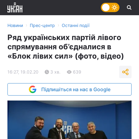
›
›
Новини
Прес-центр
Останні події
Ряд українських партій лівого
спрямування об’єдналися в
«Блок лівих сил» (фото, відео)
16:27, 19.02.20
3 хв.
639
Підпишіться на нас в Google