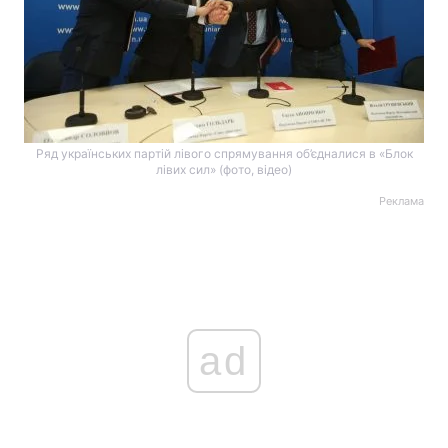
Ряд українських партій лівого спрямування об’єдналися в «Блок
лівих сил» (фото, відео)
Реклама
ad