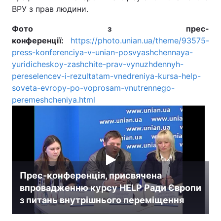
ВРУ з прав людини.
Фото з прес-
конференції:
https://photo.unian.ua/theme/93575-
press-konferenciya-v-unian-posvyashchennaya-
yuridicheskoy-zashchite-prav-vynuzhdennyh-
pereselencev-i-rezultatam-vnedreniya-kursa-help-
soveta-evropy-po-voprosam-vnutrennego-
peremeshcheniya.html
Прес-конференція, присвячена
впровадженню курсу HELP Ради Європи
з питань внутрішнього переміщення