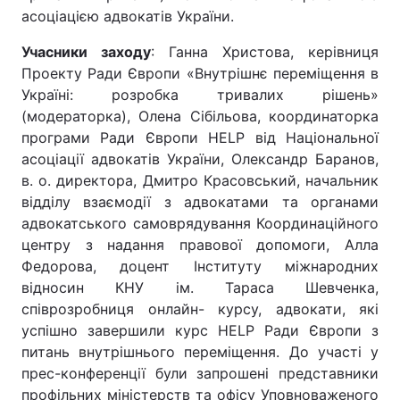
асоціацією адвокатів України.
Учасники заходу
: Ганна Христова, керівниця
Проекту Ради Європи «Внутрішнє переміщення в
Україні: розробка тривалих рішень»
(модераторка), Олена Сібільова, координаторка
програми Ради Європи HELP від Національної
асоціації адвокатів України, Олександр Баранов,
в. о. директора, Дмитро Красовський, начальник
відділу взаємодії з адвокатами та органами
адвокатського самоврядування Координаційного
центру з надання правової допомоги, Алла
Федорова, доцент Інституту міжнародних
відносин КНУ ім. Тараса Шевченка,
співрозробниця онлайн- курсу, адвокати, які
успішно завершили курс HELP Ради Європи з
питань внутрішнього переміщення. До участі у
прес-конференції були запрошені представники
профільних міністерств та офісу Уповноваженого