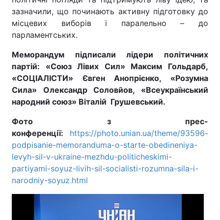
зазначили, що починають активну підготовку до
місцевих виборів і паралельно – до
парламентських.
Меморандум підписали лідери політичних
партій: «Союз Лівих Сил» Максим Гольдарб,
«СОЦІАЛІСТИ» Євген Анопрієнко, «Розумна
Сила» Олександр Соловйов, «Всеукраїнський
народний союз» Віталій Грушевський.
Фото з прес-
конференції:
https://photo.unian.ua/theme/93596-
podpisanie-memoranduma-o-starte-obedineniya-
levyh-sil-v-ukraine-mezhdu-politicheskimi-
partiyami-soyuz-livih-sil-socialisti-rozumna-sila-i-
narodniy-soyuz.html