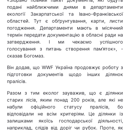
«Зібрано повний пакет документів, які будуть
подані найближчими днями в департаменти
екології Закарпатської та Івано-Франківської
областей. Тут є обґрунтування, карти, листи
погодження. Департаменти мають в місячний
термін передати документацію в обласні ради на
затвердження. І ми чекаємо успішного
голосування з питань створення пам’яток», -
сказав Богомаз.
Він додав, що WWF Україна продовжує роботу з
підготовки документів щодо інших ділянок
пралісів.
Разом з тим еколог зауважив, що є ділянки
старих лісів, яким понад 200 років, але які не
набули офіційного статусу пралісів, бо
відповідали не всім критеріям. Це ділянки із
залишками якоїсь господарської діяльності,
наприклад, слідів від доріг чи рубок. Проте, як