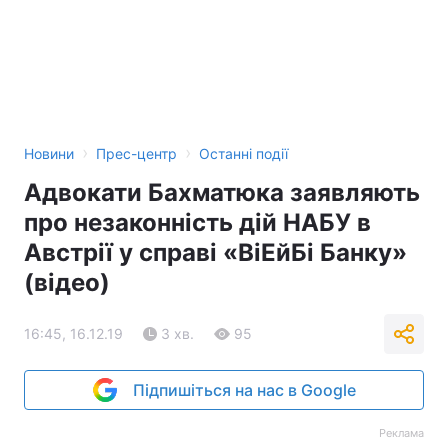
›
›
Новини
Прес-центр
Останні події
Адвокати Бахматюка заявляють
про незаконність дій НАБУ в
Австрії у справі «ВіЕйБі Банку»
(відео)
16:45, 16.12.19
3 хв.
95
Підпишіться на нас в Google
Реклама