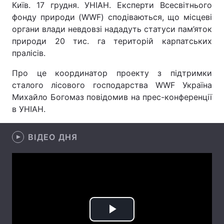
Київ. 17 грудня. УНІАН. Експерти Всесвітнього
фонду природи (WWF) сподіваються, що місцеві
органи влади невдовзі нададуть статуси пам’яток
природи 20 тис. га територій карпатських
Головна
Війна
пралісів.
Україна
Політика
Про це координатор проекту з підтримки
сталого лісового господарства WWF Україна
Економіка
Світ
Михайло Богомаз повідомив на прес-конференції
в УНІАН.
Спорт
Наука
Техно і зв'язок
Лайт
ВІДЕО ДНЯ
Зброя
Інциденти
Здоров'я
Туризм
Цікавинки
Погода
Play
Екологія
Регіони