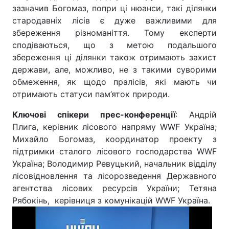
зазначив Богомаз, попри ці нюанси, такі ділянки
стародавніх лісів є дуже важливими для
збереження різноманіття. Тому експерти
сподіваються, що з метою подальшого
збереження ці ділянки також отримають захист
держави, але, можливо, не з такими суворими
обмеження, як щодо пралісів, які мають чи
отримають статуси пам’яток природи.
Ключові спікери прес-конференції
: Андрій
Плига, керівник лісового напряму WWF Україна;
Михайло Богомаз, координатор проекту з
підтримки сталого лісового господарства WWF
Україна; Володимир Ревуцький, начальник відділу
лісовідновлення та лісорозведення Державного
агентства лісових ресурсів України; Тетяна
Рябокінь, керівниця з комунікацій WWF Україна.