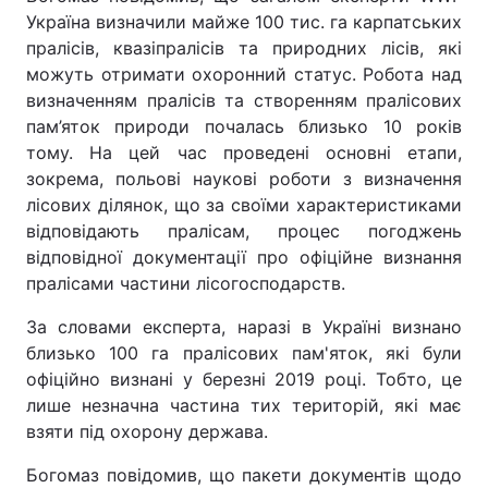
Україна визначили майже 100 тис. га карпатських
Тема оформлення
пралісів, квазіпралісів та природних лісів, які
можуть отримати охоронний статус. Робота над
визначенням пралісів та створенням пралісових
пам’яток природи почалась близько 10 років
тому. На цей час проведені основні етапи,
зокрема, польові наукові роботи з визначення
лісових ділянок, що за своїми характеристиками
відповідають пралісам, процес погоджень
відповідної документації про офіційне визнання
пралісами частини лісогосподарств.
За словами експерта, наразі в Україні визнано
близько 100 га пралісових пам'яток, які були
офіційно визнані у березні 2019 році. Тобто, це
лише незначна частина тих територій, які має
взяти під охорону держава.
Богомаз повідомив, що пакети документів щодо