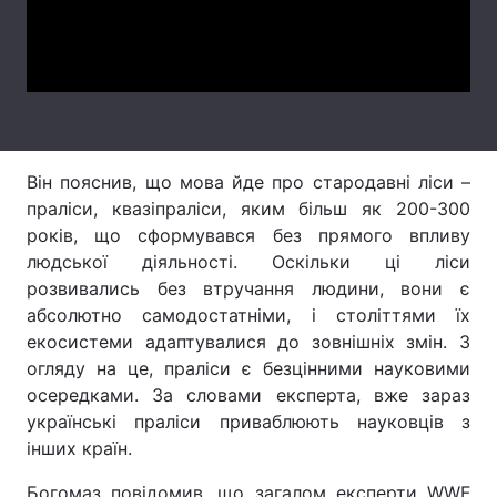
Video
Лонгріди
Відео з Youtube
Статті
Інтерв'ю
Думки
Він пояснив, що мова йде про стародавні ліси –
Архів
Вакансії
праліси, квазіпраліси, яким більш як 200-300
років, що сформувався без прямого впливу
Контакти
людської діяльності. Оскільки ці ліси
розвивались без втручання людини, вони є
Послуги
абсолютно самодостатніми, і століттями їх
екосистеми адаптувалися до зовнішніх змін. З
огляду на це, праліси є безцінними науковими
осередками. За словами експерта, вже зараз
українські праліси приваблюють науковців з
інших країн.
Богомаз повідомив, що загалом експерти WWF