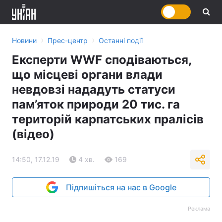
›
›
Новини
Прес-центр
Останні події
Експерти WWF сподіваються,
що місцеві органи влади
невдовзі нададуть статуси
пам’яток природи 20 тис. га
територій карпатських пралісів
(відео)
14:50, 17.12.19
4 хв.
169
Підпишіться на нас в Google
Реклама