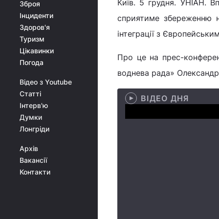
Київ. 5 грудня. УНІАН. В
Зброя
Інциденти
сприятиме збереженню н
Здоров'я
інтеграції з Європейськи
Туризм
Цікавинки
Про це на прес-конференц
Погода
воднева рада» Олександр 
Відео з Youtube
Статті
ВІДЕО ДНЯ
Інтерв'ю
Думки
Лонгріди
Архів
Вакансії
Контакти