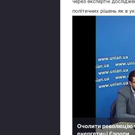
через експертні дослідже
політичних рішень як в укр
Очолити революцію ч
енергетиці Європи