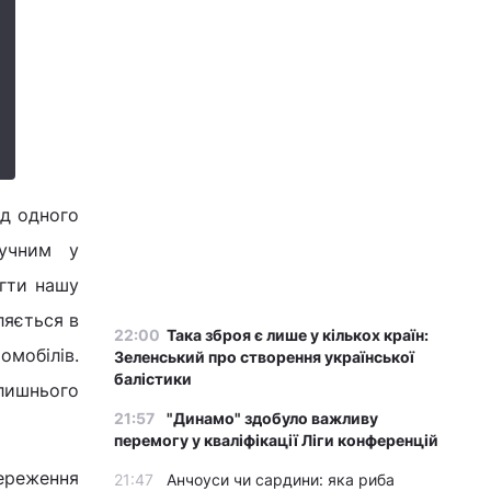
ід одного
ручним у
егти нашу
ляється в
22:00
Така зброя є лише у кількох країн:
омобілів.
Зеленський про створення української
балістики
лишнього
21:57
"Динамо" здобуло важливу
перемогу у кваліфікації Ліги конференцій
береження
21:47
Анчоуси чи сардини: яка риба