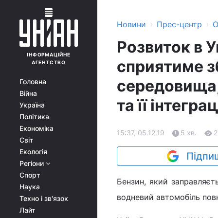
›
›
Новини
Прес-центр
О
Розвиток в У
ІНФОРМАЦІЙНЕ
сприятиме 
АГЕНТСТВО
середовища,
Головна
Війна
та її інтегра
Україна
Політика
Економіка
15:37, 05.12.19
5 хв.
2
Світ
Екологія
Підпиш
Регіони
Спорт
Бензин, який заправляєт
Наука
водневий автомобіль пов
Техно і зв'язок
Лайт