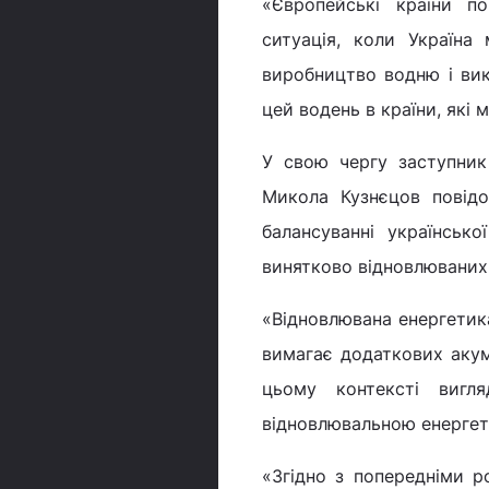
«Європейські країни п
ситуація, коли Україна
виробництво водню і вико
цей водень в країни, які 
У свою чергу заступник
Микола Кузнєцов повідо
балансуванні українськ
винятково відновлюваних 
«Відновлювана енергетика
вимагає додаткових акум
цьому контексті вигл
відновлювальною енергет
«Згідно з попередніми р