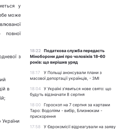
меться у
себе може
влюваної
 повної
18:22
Податкова служба передасть
одневої з
Міноборони дані про чоловіків 18–60
років: що вирішив уряд
18:17
У Польщі анонсували плани з
масової депортації українців, - ЗМІ
ний
ій в
18:04
У Україні з'явиться нове свято: що
будуть відзначати 8 серпня
ій;
18:00
Гороскоп на 7 серпня за картами
Таро: Водоліям - вибір, Близнюкам -
прискорення
 України
17:58
У Єврокомісії відреагували на заяву