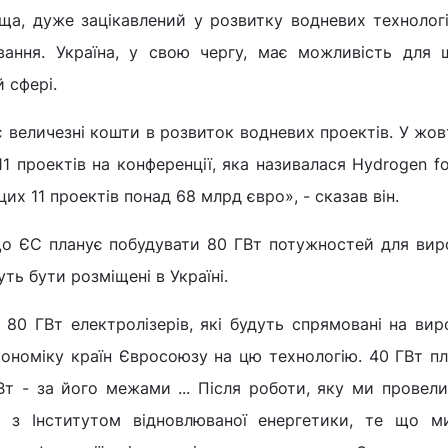
а, дуже зацікавлений у розвитку водневих технолог
ування. Україна, у свою чергу, має можливість для 
й сфері.
 величезні кошти в розвиток водневих проектів. У жов
1 проектів на конференції, яка називалася Hydrogen fo
цих 11 проектів понад 68 млрд євро», - сказав він.
що ЄС планує побудувати 80 ГВт потужностей для ви
ть бути розміщені в Україні.
 80 ГВт електролізерів, які будуть спрямовані на ви
ономіку країн Євросоюзу на цю технологію. 40 ГВт п
Вт - за його межами ... Після роботи, яку ми провел
, з Інститутом відновлюваної енергетики, те що м