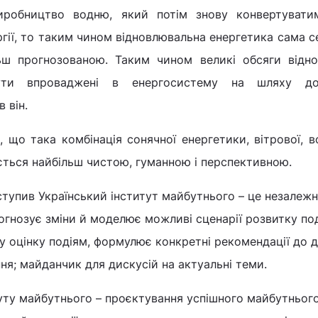
иробництво водню, який потім знову конвертувати
гії, то таким чином відновлювальна енергетика сама 
льш прогнозованою. Таким чином великі обсяги відно
ути впроваджені в енергосистему на шляху до
в він.
 що така комбінація сонячної енергетики, вітрової, в
ється найбільш чистою, гуманною і перспективною.
тупив Український інститут майбутнього – це незалеж
огнозує зміни й моделює можливі сценарії розвитку под
ну оцінку подіям, формулює конкретні рекомендації до д
ня; майданчик для дискусій на актуальні теми.
туту майбутнього – проєктування успішного майбутнього