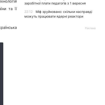
ехнологій
заробітної плати педагогів з 1 вересня
ни та її
22:12
Міф зруйновано: скільки насправді
можуть працювати ядерні реактори
країнська
Реклама