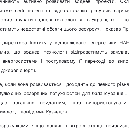
очинають активно розвивати водневі проекти. Скл
 може свій потенціал відновлюваних ресурсів спрям
ристовувати водневі технології як в Україні, так і п
матимуть недостатні обсяги цього ресурсу», - сказав Пр
 директора Інституту відновлюваної енергетики НАН
мив, що водневі технології відіграватимуть важлив
ої енергосистеми і поступовому її переході до вико
джерел енергії.
, коли вона розвивається і доходить до певного рівня
улюючих резервних потужностей для балансування...
ядає органічно придатним, щоб використовуват
икою», - повідомив Кузнєцов.
озрахунками, якщо сонячні і вітрові станції приблиз