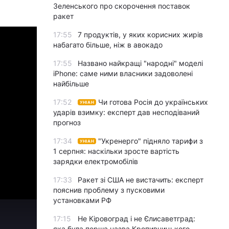
Зеленського про скорочення поставок
ракет
17:55
7 продуктів, у яких корисних жирів
набагато більше, ніж в авокадо
17:55
Названо найкращі "народні" моделі
iPhone: саме ними власники задоволені
найбільше
17:52
Чи готова Росія до українських
УНІАН
ударів взимку: експерт дав несподіваний
прогноз
17:34
"Укренерго" підняло тарифи з
УНІАН
1 серпня: наскільки зросте вартість
зарядки електромобілів
17:33
Ракет зі США не вистачить: експерт
пояснив проблему з пусковими
установками РФ
17:15
Не Кіровоград і не Єлисаветград:
яка була перша назва Кропивницького