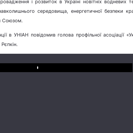
провадження і розвиток в Україні новітніх водневих т
авколишнього середовища, енергетичної безпеки краї
м Союзом.
ії в УНІАН повідомив голова профільної асоціації «У
Рєпкін.
Play