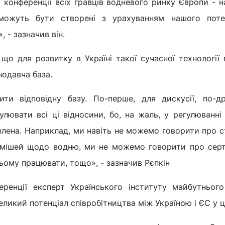
 конференції всіх гравців водневого ринку Європи - н
 можуть бути створені з урахуванням нашого поте
, - зазначив він.
що для розвитку в Україні такої сучасної технології
нодавча база.
ити відповідну базу. По-перше, для дискусії, по-др
лювати всі ці відносини, бо, на жаль, у регулюванні
влена. Наприклад, ми навіть не можемо говорити про 
умішей щодо водню, ми не можемо говорити про серт
ньому працювати, тощо», - зазначив Рєпкін
еренції експерт Українського інституту майбутнього
ликий потенціал співробітництва між Україною і ЄС у ці