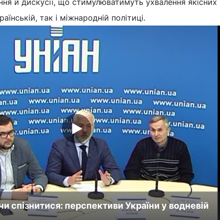
ння й дискусії, що стимулюватимуть ухвалення якісних
аїнській, так і міжнародній політиці.
и спізнитися: перспективи України у водневій