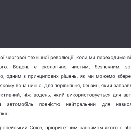
ої чергової технічної революції, коли ми переходимо в
ого. Водень є екологічно чистим, безпечним, з
вно, одним з принципових рішень, як ми можемо збер
 якому вона нині є. Для порівняння, бензин, який заправ
тивний, ніж водень, який використовується для авт
й автомобіль повністю нейтральний для навко
кін.
вропейський Союз, пріоритетним напрямом якого є з