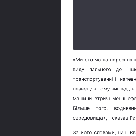
«Ми стоїмо на порозі наш
виду пального до інш
транспортуванні і, напе
планету в тому вигляді, в
машини втричі менш ефек
Більше того, водневи
середовища», - сказав Рєп
За його словами, нині Є