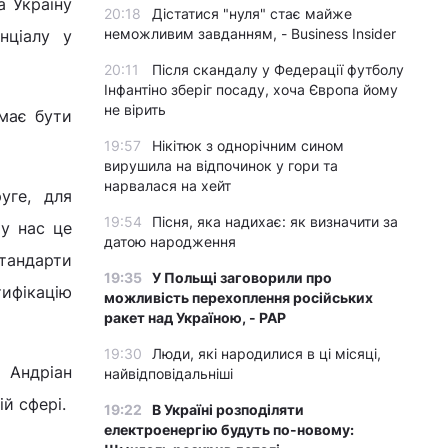
а Україну
20:18
Дістатися "нуля" стає майже
неможливим завданням, - Business Insider
нціалу у
20:11
Після скандалу у Федерації футболу
Інфантіно зберіг посаду, хоча Європа йому
не вірить
 має бути
19:57
Нікітюк з однорічним сином
вирушила на відпочинок у гори та
нарвалася на хейт
уге, для
19:54
Пісня, яка надихає: як визначити за
 у нас це
датою народження
стандарти
19:35
У Польщі заговорили про
ифікацію
можливість перехоплення російських
ракет над Україною, - PAP
19:30
Люди, які народилися в ці місяці,
 Андріан
найвідповідальніші
й сфері.
19:22
В Україні розподіляти
електроенергію будуть по-новому: