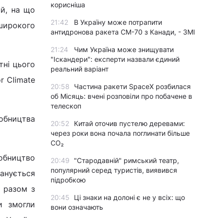
корисніша
ій, на що
21:42
В Україну може потрапити
широкого
антидронова ракета CM-70 з Канади, - ЗМІ
21:24
Чим Україна може знищувати
"Іскандери": експерти назвали єдиний
тні цього
реальний варіант
r Climate
20:58
Частина ракети SpaceX розбилася
об Місяць: вчені розповіли про побачене в
телескоп
робництва
20:52
Китай оточив пустелю деревами:
через роки вона почала поглинати більше
CO₂
робництво
20:49
"Стародавній" римський театр,
популярний серед туристів, виявився
ланується
підробкою
и разом з
20:45
Ці знаки на долоні є не у всіх: що
и змогли
вони означають