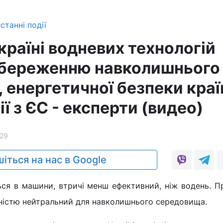
станні події
країні водневих технологій
збереженню навколишнього
 енергетичної безпеки краї
ції з ЄС - експерти (видео)
29
іться на нас в Google
ься в машини, втричі менш ефективний, ніж водень. 
ністю нейтральний для навколишнього середовища.