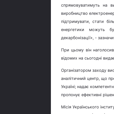
спрямовуватимуть на в
виробництво електроенер
підтримувати, стати бі
енергетики можуть б
декарбонізації», - зазначи
При цьому він наголосив,
відомих на сьогодні вида
Організатором заходу вис
аналітичний центр, що пр
Україні; надає компетент
пропонує ефективні рішен
Місія Українського інсти