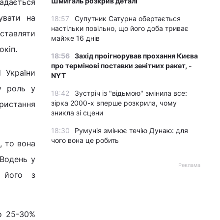
Шмигаль розкрив деталі
адається
увати на
18:57
Супутник Сатурна обертається
настільки повільно, що його доба триває
оставляти
майже 16 днів
окіп.
18:56
Захід проігнорував прохання Києва
про термінові поставки зенітних ракет, -
 України
NYT
у роль у
18:42
Зустріч із "відьмою" змінила все:
зірка 2000-х вперше розкрила, чому
ристання
зникла зі сцени
18:30
Румунія змінює течію Дунаю: для
чого вона це робить
, то вона
 Водень у
Реклама
и його з
но 25-30%