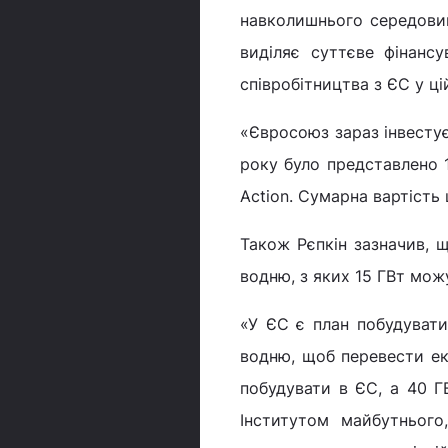
навколишнього середовищ
виділяє суттєве фінанс
співробітництва з ЄС у ці
«Євросоюз зараз інвестує
року було представлено 1
Action. Сумарна вартість 
Також Рєпкін зазначив, 
водню, з яких 15 ГВт можу
«У ЄС є план побудувати
водню, щоб перевести ек
побудувати в ЄС, а 40 Г
Інститутом майбутнього