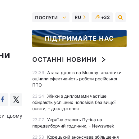
RU
+32
ПОСЛУГИ
ПІДТРИМАЙТЕ НАС
ни
ОСТАННІ НОВИНИ
23:39
Атака дронів на Москву: аналітики
оцінили ефективність роботи російської
ППО
23:24
Жінки з дипломами частіше
обирають успішних чоловіків без вищої
освіти, – дослідження
При цьому
23:07
Україна ставить Путіна на
передвиборчий годинник, - Newsweek
22:53
Корецький анонсував збільшення