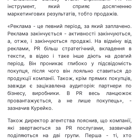
інструмент, який сприяє досягненню
Тема оформлення
маркетингових результатів, тобто продажів.
«Реклама - це певний період, за який заплачено.
Реклама закінчується - активності закінчуються,
а, отже, і закінчуються продажі. На відміну від
реклами, PR більш стратегічний, вкладення в
тексти, в відео і таке інше діють на довгий
період. Він проникає глибоко у підсвідомість
покупця, після чого він лояльно ставиться до
продукції компанії. Також, крім прямих покупців,
завжди є зацікавлена аудиторія: партнери по
бізнесу, виробники. В PR весь ланцюжок
провантажується, а не лише покупець», -
зазначив Курейко.
Також директор агентства пояснив, що компанії,
які звертаються за PR послугами, зазвичай
поділяються на дві групи. Перша - ті, хто