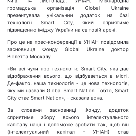
Київ. 14 листопада. УНІАН. Міжнародна
громадська організація Global Ukraine
презентувала унікальний додаток на базі
технології Smart City, який сприятиме
підвищенню іміджу України на світовій арені.
Про це на прес-конференції в УНІАН повідомила
засновниця Фонду Global Ukraine доктор
Віолетта Москалу.
«Ви всі чули про технологію Smart City, яка дає
відображення всього, що відбувається в місті.
Де-факто, наша технологія - це нова технологія,
яку ми назвали Global Smart Nation. Тобто, Smart
City стає Smart Nation», - сказала вона.
За словами засновниці Фонду, додаток
сприятиме збору всього інтелектуального
капіталу нації і допоможе зробити так, щоб він
(інтелектуальний капітал - УНІАН) став