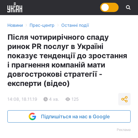
›
›
Новини
Прес-центр
Останні події
Після чотирирічного спаду
ринок PR послуг в Україні
показує тенденції до зростання
і прагнення компаній мати
довгострокові стратегії -
експерти (відео)
14:08, 18.11.19
4 хв.
125
Підпишіться на нас в Google
Реклама