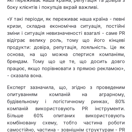
які переживає наша країна, репутація та довіра з
боку клієнтів і покупців вкрай важливі.
«У такі періоди, як переживає наша країна - певні
кризи, складна економічна ситуація, постійні
зміни і ситуація невизначеності взагалі - саме PR
відіграє велику роль, тому що його кінцеві
продукти: довіра, репутація, лояльність. Це як
основа, на що можна спертися компаніям,
брендам. Тому що це те, що досить довго
працює, якщо порівнювати з прямою рекламою»,
- сказала вона.
Експерт зазначила, що, згідно з проведеним
опитуванням компаній на аграрному,
будівельному і логістичному ринках, 80%
компаній використовують PR інструменти.
Більше 60% опитаних використовують
комбіновану схему, тобто частина роботи
самостійно, частина - зовнішнім структурам - PR