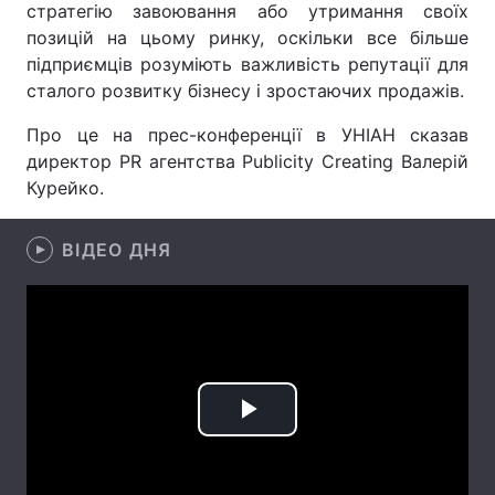
стратегію завоювання або утримання своїх
позицій на цьому ринку, оскільки все більше
підприємців розуміють важливість репутації для
сталого розвитку бізнесу і зростаючих продажів.
Головна
Війна
Про це на прес-конференції в УНІАН сказав
Україна
Політика
директор PR агентства Publicity Creating Валерій
Курейко.
Економіка
Світ
Спорт
Наука
ВІДЕО ДНЯ
Техно і зв'язок
Лайт
Зброя
Інциденти
Здоров'я
Туризм
Play
Цікавинки
Погода
Video
Екологія
Регіони