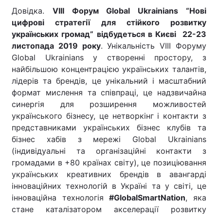
Довідка.
VIII Форум Global Ukrainians “Нові
цифрові стратегії для стійкого розвитку
українських громад” відбудеться в Києві 22-23
листопада 2019 року
. Унікальність VIII Форуму
Global Ukrainians у створенні простору, з
найбільшою концентрацією українських талантів,
лідерів та брендів, це унікальний і масштабний
формат мислення та співпраці, це надзвичайна
синергія для розширення можливостей
українського бізнесу, це нетворкінг і контакти з
представниками українських бізнес клубів та
бізнес хабів з мережі Global Ukrainians
(індивідуальні та організаційні контакти з
громадами в +80 країнах світу), це позиціювання
українських креативних брендів в авангарді
інноваційних технологій в Україні та у світі, це
інноваційна технологія
#GlobalSmartNation
, яка
стане каталізатором акселерації розвитку