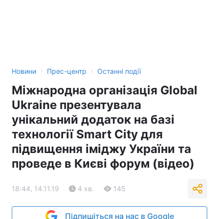
›
›
Новини
Прес-центр
Останні події
Міжнародна організація Global
Ukraine презентувала
унікальний додаток на базі
технології Smart City для
підвищення іміджу України та
проведе в Києві форум (відео)
18:44, 14.11.19
4 хв.
145
Підпишіться на нас в Google