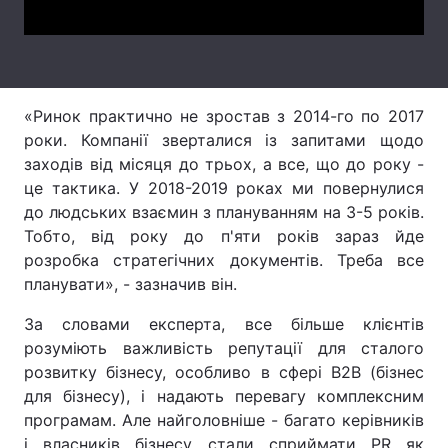
Лонгріди
Відео з Youtube
Статті
«Ринок практично не зростав з 2014-го по 2017
Інтерв'ю
Думки
роки. Компанії зверталися із запитами щодо
заходів від місяця до трьох, а все, що до року -
Архів
Вакансії
це тактика. У 2018-2019 роках ми повернулися
до людських взаємин з плануванням на 3-5 років.
Контакти
Тобто, від року до п'яти років зараз йде
розробка стратегічних документів. Треба все
Послуги
планувати», - зазначив він.
За словами експерта, все більше клієнтів
розуміють важливість репутації для сталого
розвитку бізнесу, особливо в сфері В2В (бізнес
для бізнесу), і надають перевагу комплексним
програмам. Але найголовніше - багато керівників
і власників бізнесу стали сприймати PR як