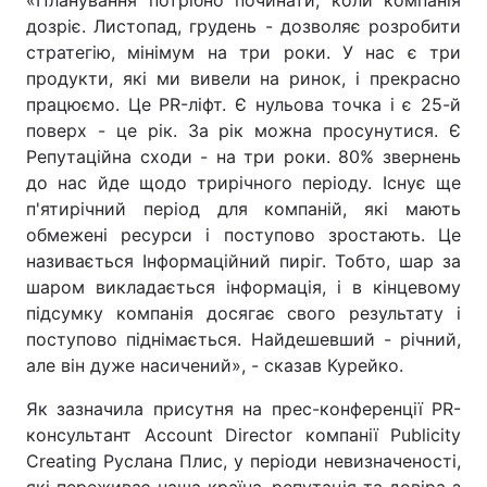
«Планування потрібно починати, коли компанія
дозріє. Листопад, грудень - дозволяє розробити
стратегію, мінімум на три роки. У нас є три
продукти, які ми вивели на ринок, і прекрасно
працюємо. Це PR-ліфт. Є нульова точка і є 25-й
поверх - це рік. За рік можна просунутися. Є
Репутаційна сходи - на три роки. 80% звернень
до нас йде щодо трирічного періоду. Існує ще
п'ятирічний період для компаній, які мають
обмежені ресурси і поступово зростають. Це
називається Інформаційний пиріг. Тобто, шар за
шаром викладається інформація, і в кінцевому
підсумку компанія досягає свого результату і
поступово піднімається. Найдешевший - річний,
але він дуже насичений», - сказав Курейко.
Як зазначила присутня на прес-конференції PR-
консультант Account Director компанії Publicity
Creating Руслана Плис, у періоди невизначеності,