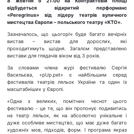
8 жовтня о 21:00 на Контрактовій площі
відбудеться відкритий перформанс
«Peregrinus» від лідеру театрів вуличного
мистецтва Європи – польського театру «КТО».
Зазначалось, що цьогоріч буде багато вечірніх
вистав – вистав для дорослих, які
проходитимуть щодня. Загалом представлено
вистави для глядачів віком від 3 років.
За словами члена журі фестивалю Сергія
Васильєва, «pUp.pet» є найбільшим серед
фестивалів театрів ляльок України та один із
масштабніших у Європі.
«Одна з великих, помітних чеснот цього
фестивалю - це те, що він пропонує подивитись
на театр ляльок, як на абсолютно унікальне і
дуже особливе мистецтво, що має дуже багато
художніх мов, підходів, форм. І програма якраз