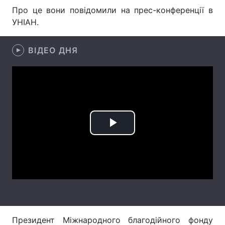
Про це вони повідомили на прес-конференції в
УНІАН.
Головна
Війна
ВІДЕО ДНЯ
Україна
Політика
Економіка
Світ
Спорт
Наука
Play
Техно і зв'язок
Лайт
Video
Зброя
Інциденти
Здоров'я
Туризм
Цікавинки
Погода
Президент Міжнародного благодійного фонду
Екологія
Регіони