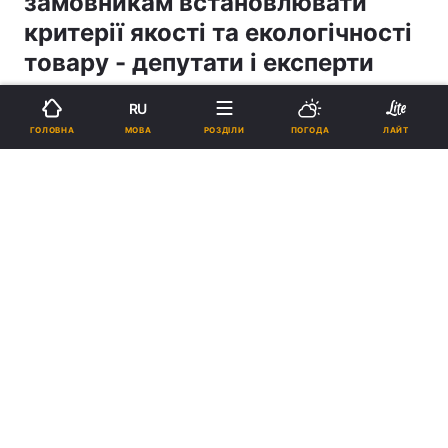
замовникам встановлювати
критерії якості та екологічності
товару - депутати і експерти
RU
14:37, 25.09.19
4 хв.
378
МОВА
ГОЛОВНА
РОЗДІЛИ
ПОГОДА
ЛАЙТ
Підпишіться на нас в Google
Реклама
ad