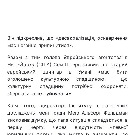
Він підкреслив, що «десакралізація, осквернення
має негайно припинитися».
Разом з тим голова Єврейського агентства в
Нью-Йорку (США) Сем Штерн заявив, що старий
єврейський цвинтар в Умані «має бути
оголошено культурною спадщиною, і цю
культурну спадщину потрібно охороняти,
зберігати, а не руйнувати».
Крім того, директор Інституту стратегічних
досліджень імені Голди Меїр Альберт Фельдман
висловив думку, що така ситуація складається, в
першу чергу, через відсутність «певної
юридичної форми, яка могла б визначити, де