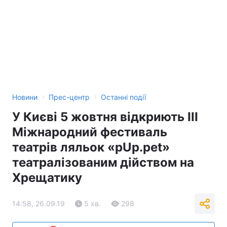
›
›
Новини
Прес-центр
Останні події
У Києві 5 жовтня відкриють ІІІ
Міжнародний фестиваль
театрів ляльок «pUp.pet»
театралізованим дійством на
Хрещатику
14:58, 26.09.19
5 хв.
298