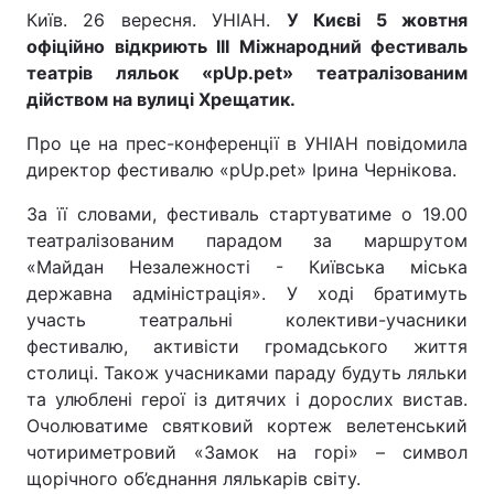
Київ. 26 вересня. УНІАН.
У Києві 5 жовтня
офіційно відкриють ІІІ Міжнародний фестиваль
театрів ляльок «pUp.pet» театралізованим
дійством на вулиці Хрещатик.
Про це на прес-конференції в УНІАН повідомила
директор фестивалю «pUp.pet» Ірина Чернікова.
За її словами, фестиваль стартуватиме о 19.00
театралізованим парадом за маршрутом
«Майдан Незалежності - Київська міська
державна адміністрація». У ході братимуть
участь театральні колективи-учасники
фестивалю, активісти громадського життя
столиці. Також учасниками параду будуть ляльки
та улюблені герої із дитячих і дорослих вистав.
Очолюватиме святковий кортеж велетенський
чотириметровий «Замок на горі» – символ
щорічного об’єднання лялькарів світу.