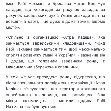
імені Рабі Нахмана з Бреслава Натан Бен Нун
Лонгріди
нагадав, що «сьогодні за рахунок хасидів, за
рахунок хасидських рухів Умань знаходиться на
всесвітній карті, і це дуже відома точка, відоме
Відео з Youtube
Статті
місто».
Інтерв'ю
Думки
«Спільно з організацією «Атра Кадіша», яка
займається єврейськими кладовищами, Фонд
Архів
Вакансії
Рабі Нахмана займається тим, щоб максимально
сприяти розвитку Умані й України», - зазначив він
Контакти
і додав, що головним завданням фонду є
максимальне збереження спадщини.
Послуги
У той же час президент фонду підкреслив, що
після спеціального дослідження організації «Атра
Кадіша» з'ясувалося, що територія колишнього
єврейського кладовища, яка розміщене біля
місця паломництва - могили цадика Рабі
Нахмана - забудовується.