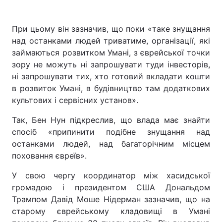
При цьому він зазначив, що поки «таке знущання
над останками людей триватиме, організації, які
займаються розвитком Умані, з єврейської точки
зору не можуть ні запрошувати туди інвесторів,
ні запрошувати тих, хто готовий вкладати кошти
в розвиток Умані, в будівництво там додаткових
культових і сервісних установ».
Так, Бен Нун підкреслив, що влада має знайти
спосіб «припинити подібне знущання над
останками людей, над багаторічним місцем
поховання євреїв».
У свою чергу координатор між хасидської
громадою і президентом США Дональдом
Трампом Давід Моше Нідерман зазначив, що на
старому єврейському кладовищі в Умані