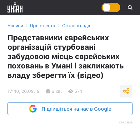
›
›
Новини
Прес-центр
Останні події
Представники єврейських
організацій стурбовані
забудовою місць єврейських
поховань в Умані і закликають
владу зберегти їх (відео)
17:40, 26.09.19
6 хв.
574
Підпишіться на нас в Google
Реклама