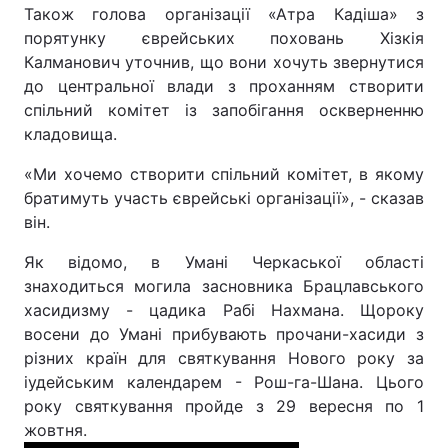
Також голова організації «Атра Кадіша» з
порятунку єврейських поховань Хізкія
Калманович уточнив, що вони хочуть звернутися
до центральної влади з проханням створити
спільний комітет із запобігання оскверненню
кладовища.
«Ми хочемо створити спільний комітет, в якому
братимуть участь єврейські організації», - сказав
він.
Як відомо, в Умані Черкаської області
знаходиться могила засновника Брацлавського
хасидизму - цадика Рабі Нахмана. Щороку
восени до Умані прибувають прочани-хасиди з
різних країн для святкування Нового року за
іудейським календарем - Рош-га-Шана. Цього
року святкування пройде з 29 вересня по 1
жовтня.