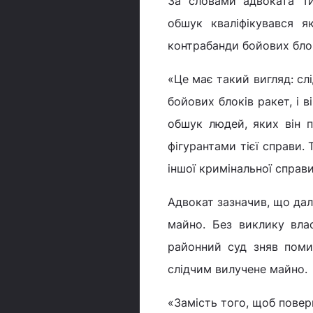
За словами адвоката Ти
обшук кваліфікувався я
контрабанди бойових блокі
«Це має такий вигляд: сл
бойових блоків ракет, і в
обшук людей, яких він пі
фігурантами тієї справи. 
іншої кримінальної справи
Адвокат зазначив, що дал
майно. Без виклику вла
районний суд зняв поми
слідчим вилучене майно.
«Замість того, щоб повер