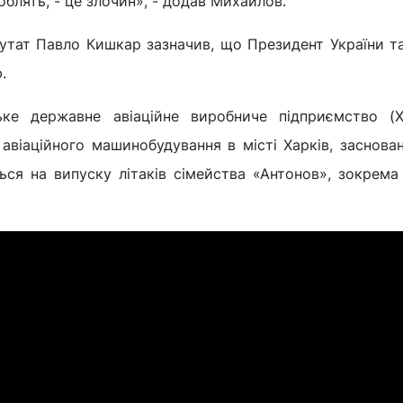
облять, - це злочин», - додав Михайлов.
утат Павло Кишкар зазначив, що Президент України т
.
ьке державне авіаційне виробниче підприємство (
авіаційного машинобудування в місті Харків, заснова
ться на випуску літаків сімейства «Антонов», зокрем