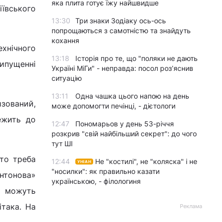
яка плита готує їжу найшвидше
іївського
13:30
Три знаки Зодіаку ось-ось
попрощаються з самотністю та знайдуть
кохання
хнічного
13:18
Історія про те, що "поляки не дають
рипущенні
Україні МіГи" - неправда: посол роз’яснив
ситуацію
13:11
Одна чашка цього напою на день
изований,
може допомогти печінці, - дієтологи
ежить до
12:47
Пономарьов у день 53-річчя
розкрив "свій найбільший секрет": до чого
тут ШІ
то треба
12:44
Не "костилі", не "коляска" і не
УНІАН
"носилки": як правильно казати
Антонова»
українською, - філологиня
і можуть
ітака. На
Реклама