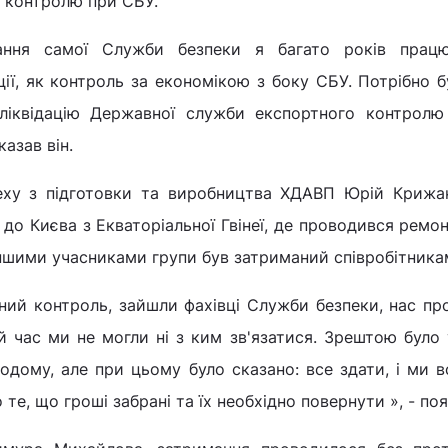
 контролю при СБУ.
ання самої Служби безпеки я багато років прац
ії, як контроль за економікою з боку СБУ. Потрібно 
ліквідацію Державної служби експортного контролю
казав він.
еху з підготовки та виробництва ХДАВП Юрій Крижа
до Києва з Екваторіальної Гвінеї, де проводився ремонт
іншими учасниками групи був затриманий співробітника
ий контроль, зайшли фахівці Служби безпеки, нас п
й час ми не могли ні з ким зв'язатися. Зрештою було
одому, але при цьому було сказано: все здати, і ми в
те, що гроші забрані та їх необхідно повернути », - поя