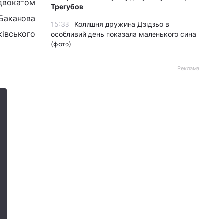
двокатом
Трегубов
 Баканова
15:38
Колишня дружина Дзідзьо в
ківського
особливий день показала маленького сина
(фото)
Реклама