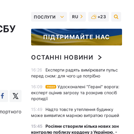
RU
+23
ПОСЛУГИ
СБУ
ПІДТРИМАЙТЕ НАС
ОСТАННІ НОВИНИ
16:26
Експерти радять вимірювати пульс
перед сном: для чого це потрібно
16:09
Удосконалені "Герані" ворога:
УНІАН
експерт оцінив загрозу та розкрив спосіб
протидії
15:49
Надто товсте утеплення будинку
портного
може виявитися марною витратою грошей
15:45
Росіяни створили кілька нових зон
контролю поблизу кордону з Україною, -