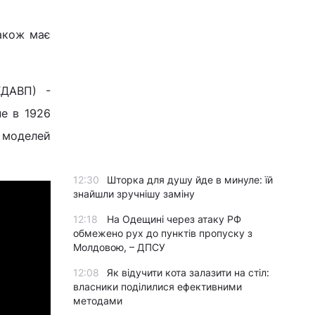
акож має
ХДАВП) -
не в 1926
а моделей
12:30
Шторка для душу йде в минуле: їй
знайшли зручнішу заміну
12:18
На Одещині через атаку РФ
обмежено рух до пунктів пропуску з
Молдовою, – ДПСУ
12:08
Як відучити кота залазити на стіл:
власники поділилися ефективними
методами