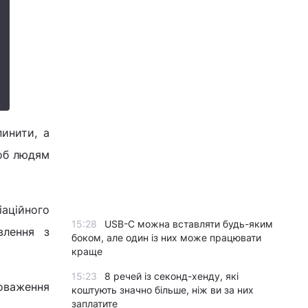
инити, а
Щоб людям
іаційного
15:28
USB-C можна вставляти будь-яким
влення з
боком, але один із них може працювати
краще
15:23
8 речей із секонд-хенду, які
новаження
коштують значно більше, ніж ви за них
заплатите