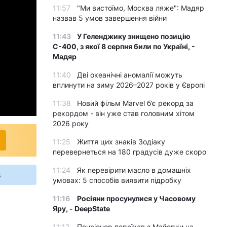
11:57
"Ми вистоїмо, Москва ляже": Мадяр
назвав 5 умов завершення війни
11:43
У Геленджику знищено позицію
С-400, з якої 8 серпня били по Україні, -
Мадяр
11:40
Дві океанічні аномалії можуть
вплинути на зиму 2026–2027 років у Європі
11:38
Новий фільм Marvel б’є рекорд за
рекордом - він уже став головним хітом
2026 року
11:25
Життя цих знаків Зодіаку
перевернеться на 180 градусів дуже скоро
11:24
Як перевірити масло в домашніх
s
умовах: 5 способів виявити підробку
11:16
Росіяни просунулися у Часовому
Яру, - DeepState
11:12
Пенсіонер переїхав з Майорки на