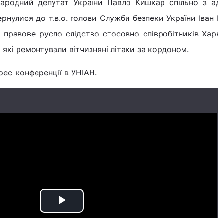
 Народний депутат України Павло Кишкар спільно з а
нулися до т.в.о. голови Служби безпеки України Іван
 правове русло слідство стосовно співробітників Хар
 які ремонтували вітчизняні літаки за кордоном.
рес-конференції в УНІАН.
Play