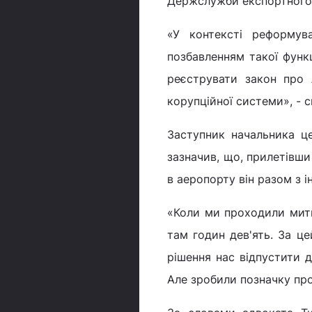
Держслужби експортного
«У контексті реформув
позбавленням такої функц
реєструвати закон про 
корупційної системи», - с
Заступник начальника ц
зазначив, що, прилетівши 
в аеропорту він разом з 
«Коли ми проходили митн
там годин дев'ять. За це
рішення нас відпустити д
Але зробили позначку про 