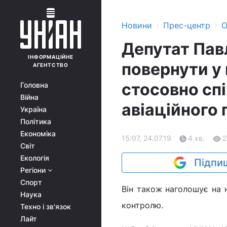
›
›
Новини
Прес-центр
О
Депутат Пав
ІНФОРМАЦІЙНЕ
повернути у 
АГЕНТСТВО
стосовно спі
Головна
Війна
авіаційного 
Україна
Політика
Економіка
15:07, 24.07.19
4 хв.
2
Світ
Екологія
Підпиш
Регіони
Спорт
Він також наголошує на
Наука
контролю.
Техно і зв'язок
Лайт