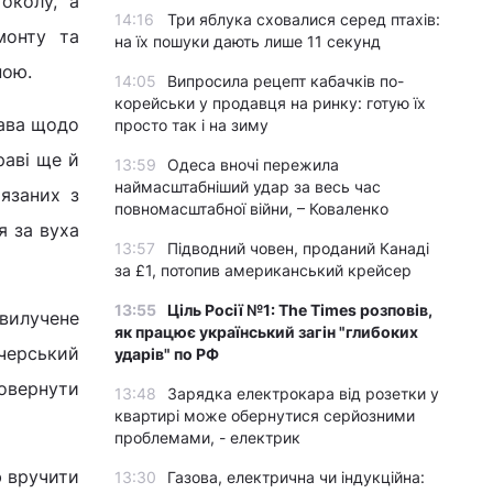
околу, а
14:16
Три яблука сховалися серед птахів:
монту та
на їх пошуки дають лише 11 секунд
пою.
14:05
Випросила рецепт кабачків по-
корейськи у продавця на ринку: готую їх
рава щодо
просто так і на зиму
раві ще й
13:59
Одеса вночі пережила
наймасштабніший удар за весь час
'язаних з
повномасштабної війни, – Коваленко
я за вуха
13:57
Підводний човен, проданий Канаді
за £1, потопив американський крейсер
13:55
Ціль Росії №1: The Times розповів,
 вилучене
як працює український загін "глибоких
черський
ударів" по РФ
овернути
13:48
Зарядка електрокара від розетки у
квартирі може обернутися серйозними
проблемами, - електрик
ю вручити
13:30
Газова, електрична чи індукційна: