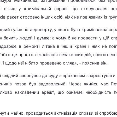
мура Михайлова, затримання проводилося без прот
к огляд у кримінальній справі, що стосувалася ре
в ракет стосовно інших осіб, ніяк не пов'язаних із гру
ідчий гуляв по аеропорту, у нього була кримінальна сп
ін бачить людей і думає: а чому б не провести у цій сп
дозрює в ремонті літака в іншій країні і ніяк не пов
Тобто це просто легалізація незаконних дій, притягненн
, і щодо неї нібито проведено огляд», - пояснив він.
і слідчий звернувся до суду з проханням заарештувати
сників позов був задоволений. Через якийсь час Пе
лково накладений арешт, що означає необхідність п
нути майно, проводиться активізація справи зі спробо