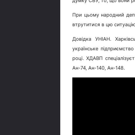
думку СБУ, то, що вони р
При цьому народний деп
втрутитися в цю ситуацію
Довідка УНІАН. Харківс
українське підприємство 
році. ХДАВП спеціалізує
Ан-74, Ан-140, Ан-148.