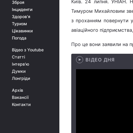
Київ. 24 липня. УНІАН.
Зброя
Інциденти
Тимуром Михайловим звер
Здоров'я
з проханням повернути у
Туризм
авіаційного підприємства,
Цікавинки
Погода
Про це вони заявили на п
Відео з Youtube
Статті
ВІДЕО ДНЯ
Інтерв'ю
Думки
Лонгріди
Архів
Вакансії
Контакти