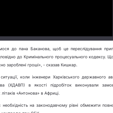
Video
ємося до пана Баканова, щоб це переслідування прип
ідповідно до Кримінального процесуального кодексу. 
но зароблені гроші», - сказав Кишкар.
ситуації, коли інженери Харківського державного ав
тва (ХДАВП) в якості підробіток виконували замо
 літаків «Антонова» в Африці.
є необхідність на законодавчому рівні обмежити пов