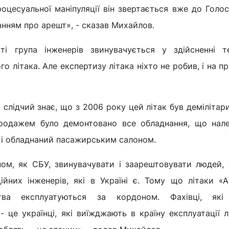
роцесуальної маніпуляції він звертається вже до Голос
нням про арешт», - сказав Михайлов.
і група інженерів звинувачується у здійсненні те
о літака. Але експертизу літака ніхто не робив, і на п
 слідчий знає, що з 2006 року цей літак був демілітар
продажем було демонтовано все обладнання, що нал
, і обладнаний пасажирським салоном.
ом, як СБУ, звинувачувати і заарештовувати людей, 
ійних інженерів, які в Україні є. Тому що літаки «
цтва експлуатуються за кордоном. Фахівці, як
 - це українці, які виїжджають в країну експлуатації л