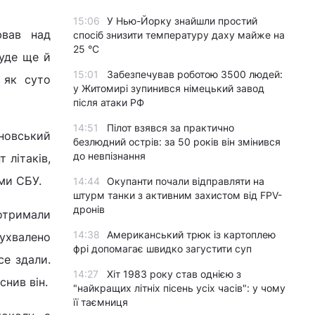
15:06
У Нью-Йорку знайшли простий
ював над
спосіб знизити температуру даху майже на
25 °C
буде ще й
15:01
Забезпечував роботою 3500 людей:
 як суто
у Житомирі зупинився німецький завод
після атаки РФ
14:51
Пілот взявся за практично
новський
безлюдний острів: за 50 років він змінився
до невпізнання
 літаків,
ми СБУ.
14:44
Окупанти почали відправляти на
штурм танки з активним захистом від FPV-
дронів
ротримали
14:38
Американський трюк із картоплею
 ухвалено
фрі допомагає швидко загустити суп
се здали.
14:27
Хіт 1983 року став однією з
снив він.
"найкращих літніх пісень усіх часів": у чому
її таємниця