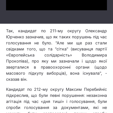
Лонгріди
Відео з Youtube
Статті
Так, кандидат по 211-му округу Олександр
Інтерв'ю
Думки
Юрченко зазначив, що як таких порушень під час
голосування не було. "Але ми ще раз стали
Архів
Вакансії
свідками того, що та "сітка" (висуванця партії
«Європейська солідарність» Володимира
Контакти
Прокопіва), про яку ми зазначали і щодо якої
зверталися в правоохоронні органи (щодо
Послуги
масового підкупу виборців), вона існувала", -
сказав він.
Кандидат по 212-му округу Максим Перебийніс
підкреслив, що були певні порушення: незаконна
агітація під час «дня тиші» і голосування, були
спроби голосування за документами, які не