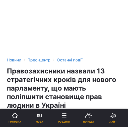
›
›
Новини
Прес-центр
Останні події
Правозахисники назвали 13
стратегічних кроків для нового
парламенту, що мають
поліпшити становище прав
людини в Україні
RU
12:53, 19.07.19
9 хв.
99
МОВА
ГОЛОВНА
РОЗДІЛИ
ПОГОДА
ЛАЙТ