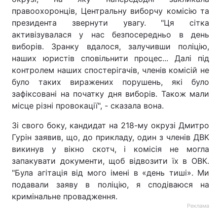
правоохоронців, Центральну виборчу комісію та
президента звернути увагу. "Ця сітка
активізувалася у нас безпосередньо в день
виборів. Зранку вдалося, залучивши поліцію,
наших юристів сповільнити процес... Далі під
контролем наших спостерігачів, членів комісій не
було таких виражених порушень, які було
зафіксовані на початку дня виборів. Також мали
місце різні провокації", - сказала вона.
Зі свого боку, кандидат на 218-му окрузі Дмитро
Гурін заявив, що, до прикладу, один з членів ДВК
викинув у вікно скотч, і комісія не могла
запакувати документи, щоб відвозити їх в ОВК.
"Була агітація від мого імені в «день тиші». Ми
подавали заяву в поліцію, я сподіваюся на
кримінальне провадження.
Реклама