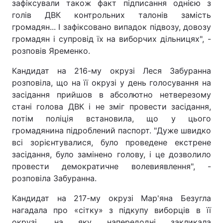
зафіксували також факт підписання однією з
голів ДВК контрольних талонів замість
громадян... І зафіксовано випадок підвозу, довозу
громадян і супровід їх на виборчих дільницях", -
розповів Яременко.
Кандидат на 216-му окрузі Леся Забуранна
розповіла, що на її окрузі у день голосування на
засідання прийшов в абсолютно нетверезому
стані голова ДВК і не зміг провести засідання,
потім поліція встановила, що у цього
громадянина підроблений паспорт. "Дуже швидко
всі зорієнтувалися, було проведене екстрене
засідання, було замінено голову, і це дозволило
провести демократичне волевиявлення", -
розповіла Забуранна.
Кандидат на 217-му окрузі Мар'яна Безугла
нагадала про «сітку» з підкупу виборців в її
окрузі, на яку напередодні закликала