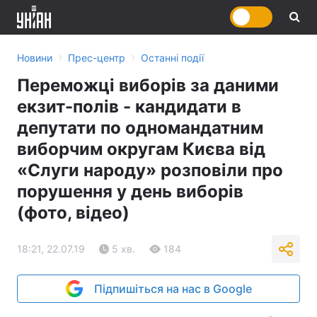
›
›
Новини
Прес-центр
Останні події
Переможці виборів за даними
екзит-полів - кандидати в
депутати по одномандатним
виборчим округам Києва від
«Слуги народу» розповіли про
порушення у день виборів
(фото, відео)
18:21, 22.07.19
5 хв.
184
Підпишіться на нас в Google