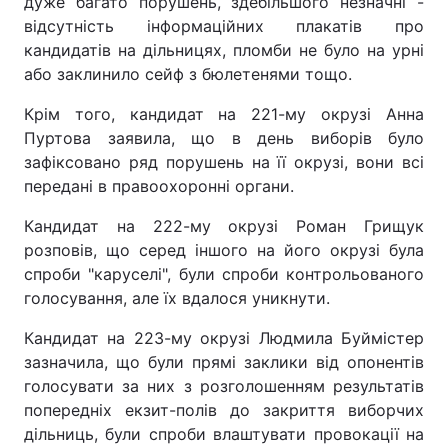
дуже багато порушень, здебільшого незначні -
відсутність інформаційних плакатів про
кандидатів на дільницях, пломби не було на урні
або заклинило сейф з бюлетенями тощо.
Крім того, кандидат на 221-му окрузі Анна
Пуртова заявила, що в день виборів було
зафіксовано ряд порушень на її окрузі, вони всі
передані в правоохоронні органи.
Кандидат на 222-му окрузі Роман Грищук
розповів, що серед іншого на його окрузі була
спроби "каруселі", були спроби контрольованого
голосування, але їх вдалося уникнути.
Кандидат на 223-му окрузі Людмила Буймістер
зазначила, що були прямі заклики від опонентів
голосувати за них з розголошенням результатів
попередніх екзит-полів до закриття виборчих
дільниць, були спроби влаштувати провокації на