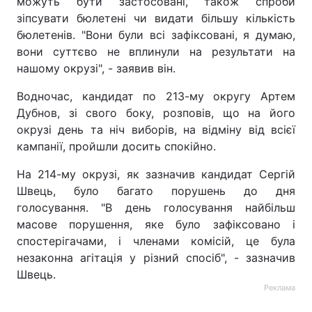
можуть бути застосовані, також спроби
зіпсувати бюлетені чи видати більшу кількість
Тема оформлення
бюлетенів. "Вони були всі зафіксовані, я думаю,
вони суттєво не вплинули на результати на
нашому окрузі", - заявив він.
Водночас, кандидат по 213-му округу Артем
Дубнов, зі свого боку, розповів, що на його
окрузі день та ніч виборів, на відміну від всієї
кампанії, пройшли досить спокійно.
На 214-му окрузі, як зазначив кандидат Сергій
Швець, було багато порушень до дня
голосування. "В день голосування найбільш
масове порушення, яке було зафіксовано і
спостерігачами, і членами комісій, це була
незаконна агітація у різний спосіб", - зазначив
Швець.
Реклама