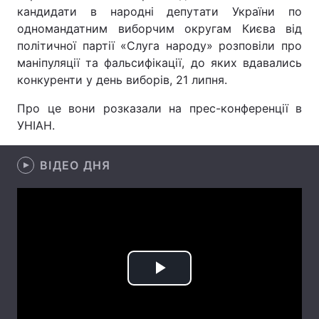
кандидати в народні депутати України по
одномандатним виборчим округам Києва від
політичної партії «Слуга народу» розповіли про
Головна
Війна
маніпуляції та фальсифікації, до яких вдавались
конкуренти у день виборів, 21 липня.
Україна
Політика
Про це вони розказали на прес-конференції в
Економіка
Світ
УНІАН.
Спорт
Наука
ВІДЕО ДНЯ
Техно і зв'язок
Лайт
Зброя
Інциденти
Здоров'я
Туризм
Play
Цікавинки
Погода
Video
Екологія
Регіони