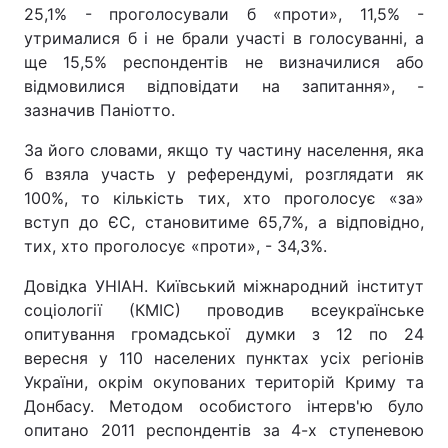
25,1% - проголосували б «проти», 11,5% -
Лонгріди
утрималися б і не брали участі в голосуванні, а
ще 15,5% респондентів не визначилися або
відмовилися відповідати на запитання», -
Відео з Youtube
Статті
зазначив Паніотто.
Інтерв'ю
Думки
За його словами, якщо ту частину населення, яка
б взяла участь у референдумі, розглядати як
Архів
Вакансії
100%, то кількість тих, хто проголосує «за»
вступ до ЄС, становитиме 65,7%, а відповідно,
Контакти
тих, хто проголосує «проти», - 34,3%.
Послуги
Довідка УНІАН. Київський міжнародний інститут
соціології (КМІС) проводив всеукраїнське
опитування громадської думки з 12 по 24
вересня у 110 населених пунктах усіх регіонів
України, окрім окупованих територій Криму та
Донбасу. Методом особистого інтерв'ю було
опитано 2011 респондентів за 4-х ступеневою