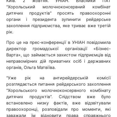
Київ. 2 жовтня. УНІАН. Власники ПАТ
"Хорольський молочноконсервний комбінат
дитячих продуктів" просять правоохоронні
органи і президента зупинити рейдерське
захоплення підприємства, яке триває вже третій
рік.
Про це на прес-конференції в УНІАН повідомила
директор громадської організації «Бізнес-
Варта», що займається захистом підприємців від
неправомірних дій приватних осіб і державних
органів, Ольга Матвіїва.
"Уже рік на антирейдерській комісії
розглядається питання рейдерського захоплення
"Хорольського молочноконсервного комбінату
дитячих продуктів". Слідством вже було
встановлено низку фактів, вже відзвітували
правоохоронці, розповідали про моменти, які
заважали їм відновити права справжнього