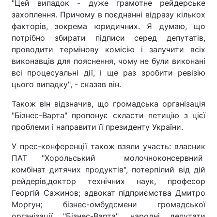
"Цей випадок - дуже грамотне рейдерське
захоплення. Причому в поєднанні відразу кількох
факторів, зокрема юридичних. Я думаю, що
потрібно збирати підписи серед депутатів,
проводити термінову комісію і залучити всіх
виконавців для пояснення, чому не були виконані
всі процесуальні дії, і ще раз зробити ревізію
цього випадку", - сказав він.
Також він відзначив, що громадська організація
"Бізнес-Варта" пропонує скласти петицію з цієї
проблеми і направити її президенту України.
У прес-конференції також взяли участь: власник
ПАТ "Хорольський молочноконсервний
комбінат дитячих продуктів", потерпілий від дій
рейдерів,доктор технічних наук, професор
Георгій Сажинов; адвокат підприємства Дмитро
Моргун; бізнес-омбудсмени громадської
організації "Бізнес-Варта", народні депутати