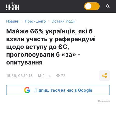
›
›
Новини
Прес-центр
Останні події
Майже 66% українців, які б
взяли участь у референдумі
щодо вступу до ЄС,
проголосували б «за» -
опитування
15:36, 03.10.18
2 хв.
72
Підпишіться на нас в Google
Реклама