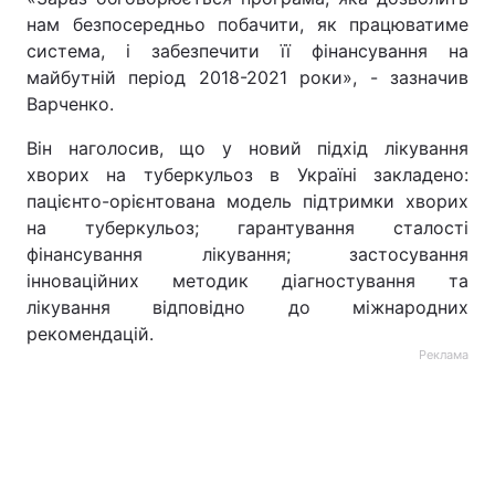
нам безпосередньо побачити, як працюватиме
Лонгріди
система, і забезпечити її фінансування на
майбутній період 2018-2021 роки», - зазначив
Варченко.
Відео з Youtube
Статті
Він наголосив, що у новий підхід лікування
Інтерв'ю
Думки
хворих на туберкульоз в Україні закладено:
пацієнто-орієнтована модель підтримки хворих
Архів
Вакансії
на туберкульоз; гарантування сталості
Контакти
фінансування лікування; застосування
інноваційних методик діагностування та
Послуги
лікування відповідно до міжнародних
рекомендацій.
Реклама