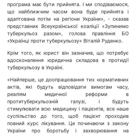
програма має бути прийнята. І ми сподіваємося,
що найближчим часом вона буде прийнята і
адаптована потім на регіони України», - сказав
представник Всеукраїнської коаліції «Зупинимо
туберкульоз разом», голова правління БО
«Українці проти туберкульозу» Віталій Руденко.
Крім того, як юрист він зазначив, що потребує
вдосконалення юридична складова в протидії
туберкульозу в Україні.
«Найперше, це доопрацювання тих нормативних
актів, які будуть відповідати вимогам часу,
реаліям медичної реформи в
протитуберкульозній галузі, і будуть
стимулювати всю медицину і пацієнтів, все наше
суспільство до того, щоб пацієнт проходив
повний курс лікування. Це починаючи з закону
України про боротьбу і захворювання на