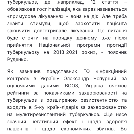
туберкульоз, де ,наприклад, 12 стаття –
обов’язкова госпіталізація, яка зараз називається
«примусове лікування» - вона не діє. Але треба
знайти стимули, щоб заохотити пацієнта
закінчити довготривале лікування. Це питання
буде стояти на порядку денному вже після
прийняття Національної програми протидії
туберкульозу на 2018-2021 роки», - пояснив
Руденко.
Як зазначив представник ГО «Інфекційний
контроль в Україні» Олександр Чепурний, за
оціночними даними ВООЗ, Україна очолює
рейтинги за показниками захворюваності на
туберкульоз з розширеною резистентністю та
входить в 5-ку країн-лідерів за захворюваністю
на мультирезистентний туберкульоз. «Це несе
значний негативний ефект і щодо здоров’я
пацієнтів, і щодо економічних збитків. Бо