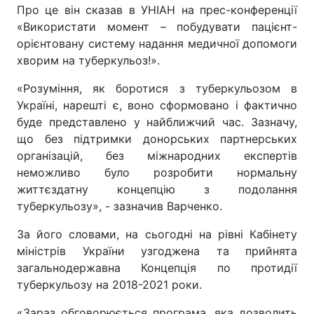
Про це він сказав в УНІАН на прес-конференції
«Використати момент – побудувати пацієнт-
орієнтовану систему надання медичної допомоги
хворим на туберкульоз!».
Головна
Війна
«Розуміння, як боротися з туберкульозом в
Україна
Політика
Україні, нарешті є, воно сформовано і фактично
буде представлено у найближчий час. Зазначу,
Економіка
Світ
що без підтримки донорських партнерських
Спорт
Наука
організацій, без міжнародних експертів
неможливо було розробити нормальну
Техно і зв'язок
Лайт
життєздатну концепцію з подолання
туберкульозу», - зазначив Варченко.
Зброя
Інциденти
За його словами, на сьогодні на рівні Кабінету
Здоров'я
Туризм
міністрів України узгоджена та прийнята
загальнодержавна Концепція по протидії
Цікавинки
Погода
туберкульозу на 2018-2021 роки.
Екологія
Регіони
«Зараз обговорюється програма, яка дозволить