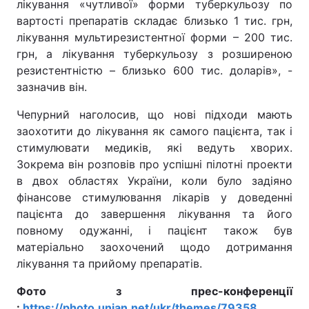
лікування «чутливої» форми туберкульозу по
вартості препаратів складає близько 1 тис. грн,
лікування мультирезистентної форми – 200 тис.
грн, а лікування туберкульозу з розширеною
резистентністю – близько 600 тис. доларів», -
зазначив він.
Чепурний наголосив, що нові підходи мають
заохотити до лікування як самого пацієнта, так і
стимулювати медиків, які ведуть хворих.
Зокрема він розповів про успішні пілотні проекти
в двох областях України, коли було задіяно
фінансове стимулювання лікарів у доведенні
пацієнта до завершення лікування та його
повному одужанні, і пацієнт також був
матеріально заохочений щодо дотримання
лікування та прийому препаратів.
Фото з прес-конференції
:
https://photo.unian.net/ukr/themes/79358