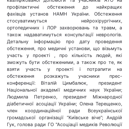
кваліфікованої допомоги та учасників АТО на
профілактичні обстеження до найкращих
фахівців установ НАМН України. Обстеження
стосуватимуться нейрохірургічних,
Головна
Війна
ортопедичних і ЛОР захворювань та травм, а
також надаватимуться консультації неврологів.
Україна
Політика
Детальну інформацію про дату проведення
обстеження, про медичні установи, що візьмуть
Економіка
Світ
участь у проекті , про кількість людей, які
зможуть бути обстеженими, а також про те, як
Спорт
Наука
взяти участь у проекті і потрапити на
Техно і зв'язок
Лайт
обстеження розкажуть учасники прес-
конференції: Віталій Цимбалюк, президент
Зброя
Інциденти
Національної академії медичних наук України;
Людмила Петренко, президент Міжнародної
Здоров'я
Туризм
діабетичної асоціації України; Олена Терещенко,
член координаційної ради Всеукраїнської
Цікавинки
Погода
громадської організації “Київське віче”; Андрій
Гук, голова ради ГО "Асоціації медиків Революції
Екологія
Регіони