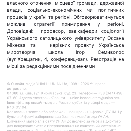
власного оточення, місцевої громади, державної
влади, соціально-економічних чи політичних
процесів у країні та регіоні. Обговорюватимуться
можливі стратегії примирення у регіоні.
Головна
Війна
Доповідачі: професор, зав.кафедри соціології
Українського католицького університету Оксана
Україна
Політика
Міхеєва та керівник проекту Українська
Економіка
Світ
миротворча школа Ігор Семиволос
(вул.Хрещатик, 4, конференц-зал). Реєстрація на
Спорт
Наука
місці за редакційними посвідченнями
Техно і зв'язок
Лайт
© Онлайн-медіа УНІАН - UNIAN.UA, 1998 - 2026 Усі права
дотримано.
Зброя
Інциденти
04080, м. Київ, вул. Кирилівська, буд. 23. Телефон — +38 (044) 498-
07-60. Адреса електронної пошти — unian.headquoters@unian.net.
Здоров'я
Туризм
Ідентифікатор онлайн-медіа в Реєстрі суб’єктів у сфері медіа —
R40-05194.
Копіювання текстів або зображень, поширення інформації УНІАН у
Цікавинки
Погода
будь-якій формі забороняється без письмової згоди УНІАН.
Цитування матеріалів сайту УНІАН дозволено за умови відкритого
для пошукових систем гіперпосилання на конкретний матеріал не
Екологія
Регіони
нижче другого абзацу. Матеріали з позначкою "Реклама", "НК",