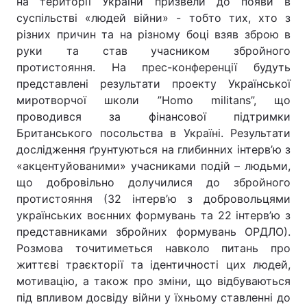
на території України призвели до появи в
суспільстві «людей війни» - тобто тих, хто з
різних причин та на різному боці взяв зброю в
руки та став учасником збройного
протистояння. На прес-конференції будуть
представлені результати проекту Української
миротворчої школи ”Homo militans”, що
проводився за фінансової підтримки
Британського посольства в Україні. Результати
дослідження ґрунтуються на глибинних інтерв’ю з
«акцентуйованими» учасниками подій – людьми,
що добровільно долучилися до збройного
протистояння (32 інтерв’ю з добровольцями
українських воєнних формувань та 22 інтерв’ю з
представниками збройних формувань ОРДЛО).
Розмова точитиметься навколо питань про
життєві траєкторії та ідентичності цих людей,
мотивацію, а також про зміни, що відбуваються
під впливом досвіду війни у їхньому ставленні до