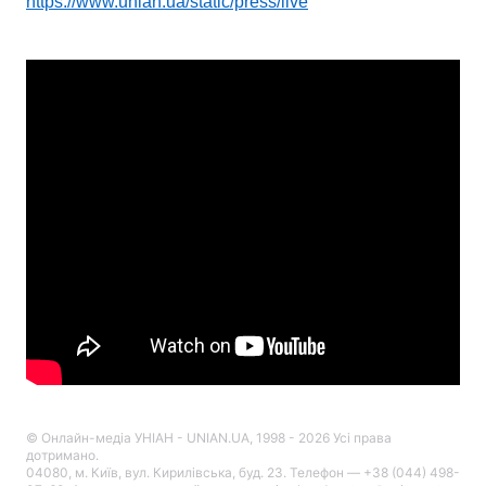
https://www.unian.ua/static/press/live
© Онлайн-медіа УНІАН - UNIAN.UA, 1998 - 2026 Усі права
дотримано.
04080, м. Київ, вул. Кирилівська, буд. 23. Телефон — +38 (044) 498-