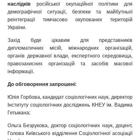
наслідків
російської окупаційної політики для
демографічної ситуації, безпеки та майбутньої
реінтеграції тимчасово окупованих територій
Головна
Війна
України.
Захід буде цікавим для представників
Україна
Політика
дипломатичних місій, міжнародних організацій,
Економіка
Світ
органів державної влади, експертного середовища,
правозахисних організацій та засобів масової
Спорт
Наука
інформації.
Техно і зв'язок
Лайт
До обговорення запрошені
:
Зброя
Інциденти
Юлія Горбова, кандидат соціологічних наук, директор
Інституту соціологічних досліджень КНЕУ ім. Вадима
Здоров'я
Туризм
Гетьмана;
Цікавинки
Погода
Ольга Безрукова, доктор соціологічних наук, доцент,
Голова Київського відділення Соціологічної асоціації
Екологія
Регіони