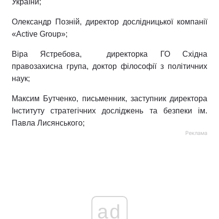
України;
Лонгріди
Олександр Позній, директор дослідницької компанії
«Active Group»;
Відео з Youtube
Статті
Віра Ястребова, директорка ГО Східна
правозахисна група, доктор філософії з політичних
Інтерв'ю
Думки
наук;
Архів
Вакансії
Максим Бутченко, письменник, заступник директора
Контакти
Інституту стратегічних досліджень та безпеки ім.
Павла Лисянського;
Послуги
Реклама
ad