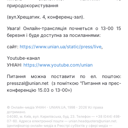
природокористування
Лонгріди
(вул.Хрещатик. 4, конференц-зал).
Відео з Youtube
Статті
Увага! Онлайн-трансляція почнеться о 13-00 15
березня і буде доступна за посиланнями:
Інтерв'ю
Думки
сайт:
https://www.unian.ua/static/press/live
,
Архів
Вакансії
Youtube-канал
УНІАН:
Контакти
https://www.youtube.com/unian
Питання можна поставити по ел. поштою:
Послуги
presszal@unian.net (з поміткою "Питання на прес-
конференцію 15.03 о 13-00»)
© Онлайн-медіа УНІАН - UNIAN.UA, 1998 - 2026 Усі права
дотримано.
04080, м. Київ, вул. Кирилівська, буд. 23. Телефон — +38 (044) 498-
07-60. Адреса електронної пошти — unian.headquoters@unian.net.
Ідентифікатор онлайн-медіа в Реєстрі суб’єктів у сфері медіа —