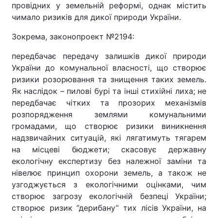
провідних у земельній реформі, однак містить
чимало ризиків для дикої природи України.
Зокрема, законопроект №2194:
передбачає передачу залишків дикої природи
України до комунальної власності, що створює
ризики розорювання та знищення таких земель.
Як наслідок – пилові бурі та інші стихійні лиха; не
передбачає чітких та прозорих механізмів
розпорядження землями комунальними
громадами, що створює ризики виникнення
надзвичайних ситуацій, які лягатимуть тягарем
на місцеві бюджети; скасовує державну
екологічну експертизу без належної заміни та
нівелює принцип охорони земель, а також не
узгоджується з екологічними оцінками, чим
створює загрозу екологічній безпеці України;
створює ризик “дерибану” тих лісів України, на