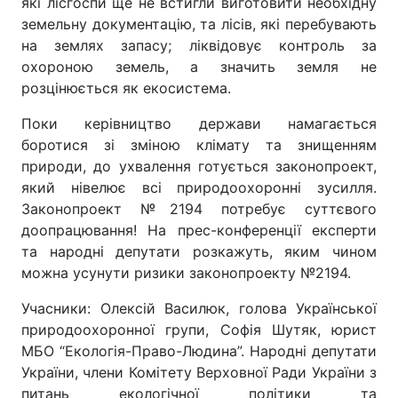
які лісгоспи ще не встигли виготовити необхідну
земельну документацію, та лісів, які перебувають
на землях запасу; ліквідовує контроль за
охороною земель, а значить земля не
Головна
Війна
розцінюється як екосистема.
Україна
Політика
Поки керівництво держави намагається
боротися зі зміною клімату та знищенням
Економіка
Світ
природи, до ухвалення готується законопроект,
який нівелює всі природоохоронні зусилля.
Спорт
Наука
Законопроект №2194 потребує суттєвого
доопрацювання! На прес-конференції експерти
Техно і зв'язок
Лайт
та народні депутати розкажуть, яким чином
можна усунути ризики законопроекту №2194.
Зброя
Інциденти
Учасники: Олексій Василюк, голова Української
Здоров'я
Туризм
природоохоронної групи, Софія Шутяк, юрист
МБО “Екологія-Право-Людина”. Народні депутати
Цікавинки
Погода
України, члени Комітету Верховної Ради України з
Екологія
Регіони
питань екологічної політики та