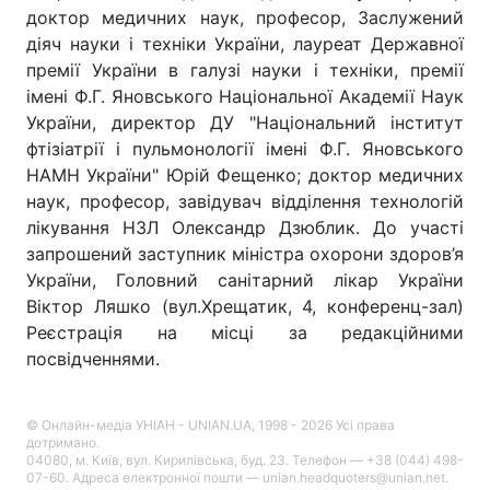
доктор медичних наук, професор, Заслужений
Тема оформлення
діяч науки і техніки України, лауреат Державної
премії України в галузі науки і техніки, премії
імені Ф.Г. Яновського Національної Академії Наук
України, директор ДУ "Національний інститут
фтізіатрії і пульмонології імені Ф.Г. Яновського
НАМН України" Юрій Фещенко; доктор медичних
наук, професор, завідувач відділення технологій
лікування НЗЛ Олександр Дзюблик. До участі
запрошений заступник міністра охорони здоров’я
України, Головний санітарний лікар України
Віктор Ляшко (вул.Хрещатик, 4, конференц-зал)
Реєстрація на місці за редакційними
посвідченнями.
© Онлайн-медіа УНІАН - UNIAN.UA, 1998 - 2026 Усі права
дотримано.
04080, м. Київ, вул. Кирилівська, буд. 23. Телефон — +38 (044) 498-
07-60. Адреса електронної пошти — unian.headquoters@unian.net.