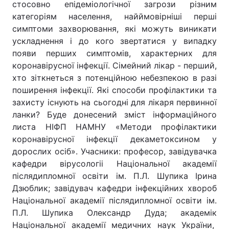
стосовно епідеміологічної загрози різним
категоріям населення, найймовірніші перші
Лонгріди
симптоми захворювання, які можуть виникати
ускладнення і до кого звертатися у випадку
Відео з Youtube
Статті
появи перших симптомів, характерних для
коронавірусної інфекції. Сімейний лікар - перший,
Інтерв'ю
Думки
хто зіткнеться з потенційною небезпекою в разі
поширення інфекції. Які способи профілактики та
Архів
Вакансії
захисту існують на сьогодні для лікаря первинної
ланки? Буде донесений зміст інформаційного
Контакти
листа НІФП НАМНУ «Методи профілактики
Послуги
коронавірусної інфекції декаметоксином у
дорослих осіб». Учасники: професор, завідувачка
кафедри вірусологіі Національної академії
післядипломної освіти ім. П.Л. Шупика Ірина
Дзюблик; завідувач кафедри інфекційних хвороб
Національної академії післядипломної освіти ім.
П.Л. Шупика Олександр Дуда; академік
Національної академії медичних наук України,