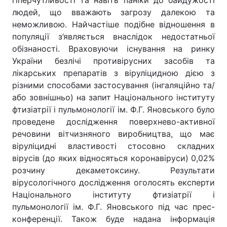
гіперчутливості та навіть паніки до байдужості
людей, що вважають загрозу далекою та
неможливою. Найчастіше подібне відношення в
популяції з’являється внаслідок недостатньої
Головна
Війна
обізнаності. Враховуючи існування на ринку
України безлічі противірусних засобів та
Україна
Політика
лікарських препаратів з віруліцидною дією з
різними способами застосування (інгаляційно та/
Економіка
Світ
або зовнішньо) на запит Національного інституту
фтизіатрії і пульмонології ім. Ф.Г. Яновського було
Спорт
Наука
проведене дослідження поверхнево-активної
Техно і зв'язок
Лайт
речовини вітчизняного виробництва, що має
віруліцидні властивості стосовно складних
Зброя
Інциденти
вірусів (до яких відносяться коронавіруси) 0,02%
розчину декаметоксину. Результати
Здоров'я
Туризм
вірусологічного дослідження оголосять експерти
Національного інституту фтизіатрії і
Цікавинки
Погода
пульмонології ім. Ф.Г. Яновського під час прес-
конференції. Також буде надана інформація
Екологія
Регіони