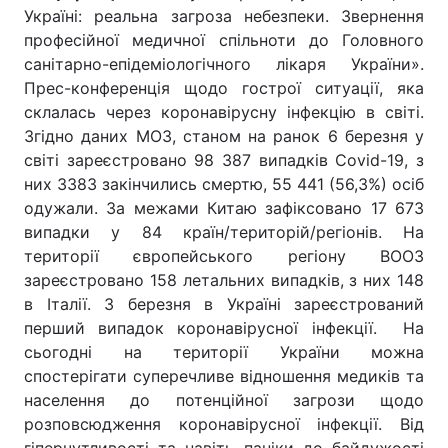
Україні: реальна загроза небезпеки. Звернення
професійної медичної спільноти до Головного
санітарно-епідеміологічного лікаря України».
Прес-конференція щодо гострої ситуації, яка
склалась через коронавірусну інфекцію в світі.
Згідно даних МОЗ, станом на ранок 6 березня у
світі зареєстровано 98 387 випадків Covid-19, з
них 3383 закінчились смертю, 55 441 (56,3%) осіб
одужали. За межами Китаю зафіксовано 17 673
випадки у 84 країн/територій/регіонів. На
території європейського регіону ВООЗ
зареєстровано 158 летальних випадків, з них 148
в Італії. 3 березня в Україні зареєстрований
перший випадок коронавірусної інфекції. На
сьогодні на території України можна
спостерігати суперечливе відношення медиків та
населення до потенційної загрози щодо
розповсюдження коронавірусної інфекції. Від